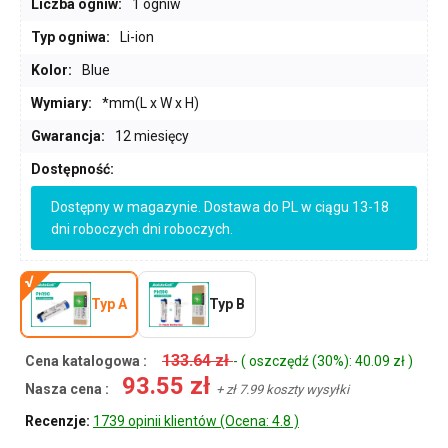
Liczba ogniw:
1 ogniw
Typ ogniwa:
Li-ion
Kolor:
Blue
Wymiary:
*mm(L x W x H)
Gwarancja:
12 miesięcy
Dostępność:
Dostępny w magazynie. Dostawa do PL w ciągu 13-18
dni roboczych dni roboczych.
Typ A
Typ B
133.64 zł
Cena katalogowa :
- ( oszczędź (30%): 40.09 zł )
93.55 zł
Nasza cena :
+ zł 7.99 koszty wysyłki
Recenzje:
1739 opinii klientów (Ocena: 4.8 )