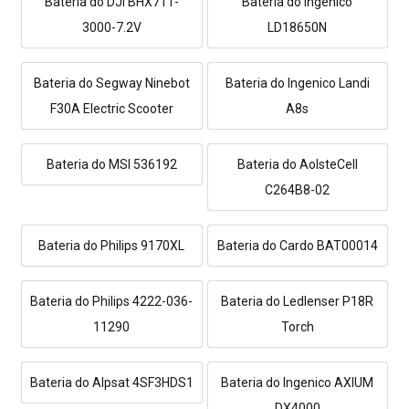
Bateria do DJI BHX711-
Bateria do Ingenico
3000-7.2V
LD18650N
Bateria do Segway Ninebot
Bateria do Ingenico Landi
F30A Electric Scooter
A8s
Bateria do MSI 536192
Bateria do AolsteCell
C264B8-02
Bateria do Philips 9170XL
Bateria do Cardo BAT00014
Bateria do Philips 4222-036-
Bateria do Ledlenser P18R
11290
Torch
Bateria do Alpsat 4SF3HDS1
Bateria do Ingenico AXIUM
DX4000