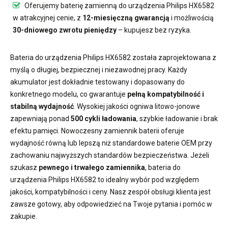
Oferujemy
baterię zamienną do urządzenia Philips HX6582
w atrakcyjnej cenie, z
12-miesięczną gwarancją
i możliwością
30-dniowego zwrotu pieniędzy
– kupujesz bez ryzyka.
Bateria do urządzenia Philips HX6582
została zaprojektowana z
myślą o długiej, bezpiecznej i niezawodnej pracy. Każdy
akumulator jest dokładnie testowany i dopasowany do
konkretnego modelu, co gwarantuje
pełną kompatybilność i
stabilną wydajność
. Wysokiej jakości ogniwa litowo-jonowe
zapewniają ponad
500 cykli ładowania
, szybkie ładowanie i brak
efektu pamięci. Nowoczesny
zamiennik baterii
oferuje
wydajność równą lub lepszą niż standardowe baterie OEM przy
zachowaniu najwyższych standardów bezpieczeństwa. Jeżeli
szukasz
pewnego i trwałego zamiennika
,
bateria do
urządzenia Philips HX6582
to idealny wybór pod względem
jakości, kompatybilności i ceny. Nasz zespół obsługi klienta jest
zawsze gotowy, aby odpowiedzieć na Twoje pytania i pomóc w
zakupie.