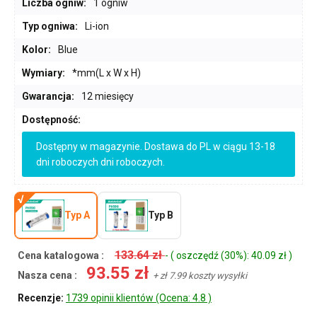
Liczba ogniw:
1 ogniw
Typ ogniwa:
Li-ion
Kolor:
Blue
Wymiary:
*mm(L x W x H)
Gwarancja:
12 miesięcy
Dostępność:
Dostępny w magazynie. Dostawa do PL w ciągu 13-18
dni roboczych dni roboczych.
Typ A
Typ B
133.64 zł
Cena katalogowa :
- ( oszczędź (30%): 40.09 zł )
93.55 zł
Nasza cena :
+ zł 7.99 koszty wysyłki
Recenzje:
1739 opinii klientów (Ocena: 4.8 )