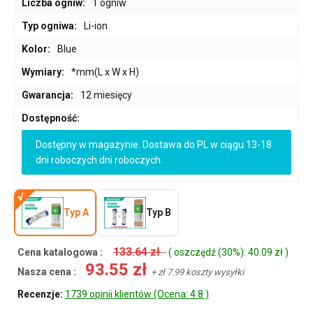
Liczba ogniw:
1 ogniw
Typ ogniwa:
Li-ion
Kolor:
Blue
Wymiary:
*mm(L x W x H)
Gwarancja:
12 miesięcy
Dostępność:
Dostępny w magazynie. Dostawa do PL w ciągu 13-18
dni roboczych dni roboczych.
Typ A
Typ B
133.64 zł
Cena katalogowa :
- ( oszczędź (30%): 40.09 zł )
93.55 zł
Nasza cena :
+ zł 7.99 koszty wysyłki
Recenzje:
1739 opinii klientów (Ocena: 4.8 )