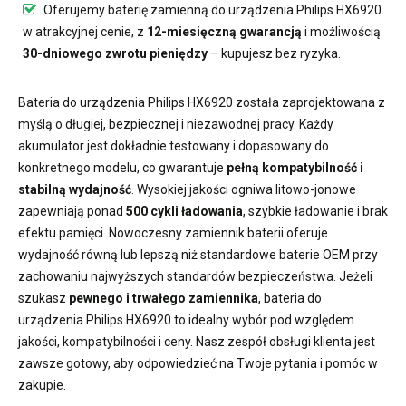
Oferujemy
baterię zamienną do urządzenia Philips HX6920
w atrakcyjnej cenie, z
12-miesięczną gwarancją
i możliwością
30-dniowego zwrotu pieniędzy
– kupujesz bez ryzyka.
Bateria do urządzenia Philips HX6920
została zaprojektowana z
myślą o długiej, bezpiecznej i niezawodnej pracy. Każdy
akumulator jest dokładnie testowany i dopasowany do
konkretnego modelu, co gwarantuje
pełną kompatybilność i
stabilną wydajność
. Wysokiej jakości ogniwa litowo-jonowe
zapewniają ponad
500 cykli ładowania
, szybkie ładowanie i brak
efektu pamięci. Nowoczesny
zamiennik baterii
oferuje
wydajność równą lub lepszą niż standardowe baterie OEM przy
zachowaniu najwyższych standardów bezpieczeństwa. Jeżeli
szukasz
pewnego i trwałego zamiennika
,
bateria do
urządzenia Philips HX6920
to idealny wybór pod względem
jakości, kompatybilności i ceny. Nasz zespół obsługi klienta jest
zawsze gotowy, aby odpowiedzieć na Twoje pytania i pomóc w
zakupie.