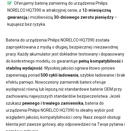
Oferujemy
baterię zamienną do urządzenia Philips
NORELCO HQ7390
w atrakcyjnej cenie, z
12-miesięczną
gwarancją
i możliwością
30-dniowego zwrotu pieniędzy
–
kupujesz bez ryzyka.
Bateria do urządzenia Philips NORELCO HQ7390
została
zaprojektowana z myślą o długiej, bezpiecznej i niezawodnej
pracy. Każdy akumulator jest dokładnie testowany i dopasowany
do konkretnego modelu, co gwarantuje
pełną kompatybilność i
stabilną wydajność
. Wysokiej jakości ogniwa litowo-jonowe
zapewniają ponad
500 cykli ładowania
, szybkie ładowanie i brak
efektu pamięci. Nowoczesny
zamiennik baterii
oferuje
wydajność równą lub lepszą niż standardowe baterie OEM przy
zachowaniu najwyższych standardów bezpieczeństwa. Jeżeli
szukasz
pewnego i trwałego zamiennika
,
bateria do
urządzenia Philips NORELCO HQ7390
to idealny wybór pod
względem jakości, kompatybilności i ceny. Nasz zespół obsługi
klienta jest zawsze gotowy, aby odpowiedzieć na Twoje pytania i