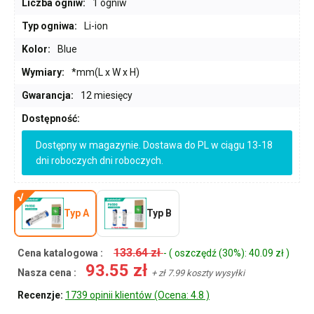
Liczba ogniw:
1 ogniw
Typ ogniwa:
Li-ion
Kolor:
Blue
Wymiary:
*mm(L x W x H)
Gwarancja:
12 miesięcy
Dostępność:
Dostępny w magazynie. Dostawa do PL w ciągu 13-18
dni roboczych dni roboczych.
Typ A
Typ B
133.64 zł
Cena katalogowa :
- ( oszczędź (30%): 40.09 zł )
93.55 zł
Nasza cena :
+ zł 7.99 koszty wysyłki
Recenzje:
1739 opinii klientów (Ocena: 4.8 )