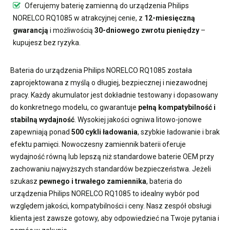
Oferujemy
baterię zamienną do urządzenia Philips
NORELCO RQ1085
w atrakcyjnej cenie, z
12-miesięczną
gwarancją
i możliwością
30-dniowego zwrotu pieniędzy
–
kupujesz bez ryzyka.
Bateria do urządzenia Philips NORELCO RQ1085
została
zaprojektowana z myślą o długiej, bezpiecznej i niezawodnej
pracy. Każdy akumulator jest dokładnie testowany i dopasowany
do konkretnego modelu, co gwarantuje
pełną kompatybilność i
stabilną wydajność
. Wysokiej jakości ogniwa litowo-jonowe
zapewniają ponad
500 cykli ładowania
, szybkie ładowanie i brak
efektu pamięci. Nowoczesny
zamiennik baterii
oferuje
wydajność równą lub lepszą niż standardowe baterie OEM przy
zachowaniu najwyższych standardów bezpieczeństwa. Jeżeli
szukasz
pewnego i trwałego zamiennika
,
bateria do
urządzenia Philips NORELCO RQ1085
to idealny wybór pod
względem jakości, kompatybilności i ceny. Nasz zespół obsługi
klienta jest zawsze gotowy, aby odpowiedzieć na Twoje pytania i