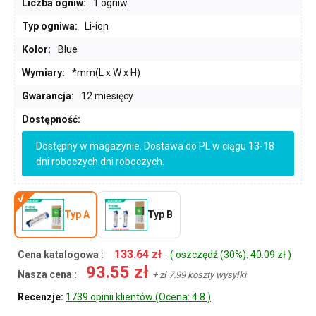
Liczba ogniw:
1 ogniw
Typ ogniwa:
Li-ion
Kolor:
Blue
Wymiary:
*mm(L x W x H)
Gwarancja:
12 miesięcy
Dostępność:
Dostępny w magazynie. Dostawa do PL w ciągu 13-18
dni roboczych dni roboczych.
Typ A
Typ B
133.64 zł
Cena katalogowa :
- ( oszczędź (30%): 40.09 zł )
93.55 zł
Nasza cena :
+ zł 7.99 koszty wysyłki
Recenzje:
1739 opinii klientów (Ocena: 4.8 )