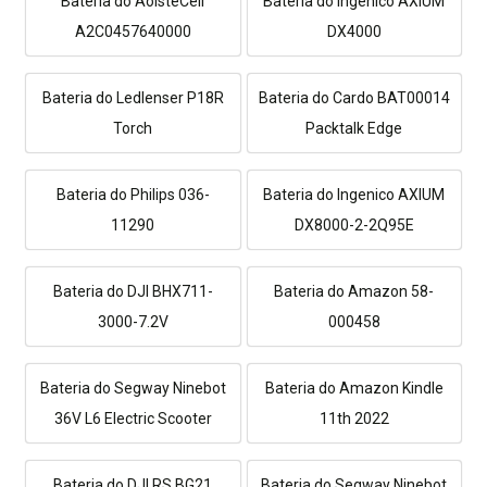
Bateria do AolsteCell
Bateria do Ingenico AXIUM
A2C0457640000
DX4000
Bateria do Ledlenser P18R
Bateria do Cardo BAT00014
Torch
Packtalk Edge
Bateria do Philips 036-
Bateria do Ingenico AXIUM
11290
DX8000-2-2Q95E
Bateria do DJI BHX711-
Bateria do Amazon 58-
3000-7.2V
000458
Bateria do Segway Ninebot
Bateria do Amazon Kindle
36V L6 Electric Scooter
11th 2022
Bateria do DJI RS BG21
Bateria do Segway Ninebot