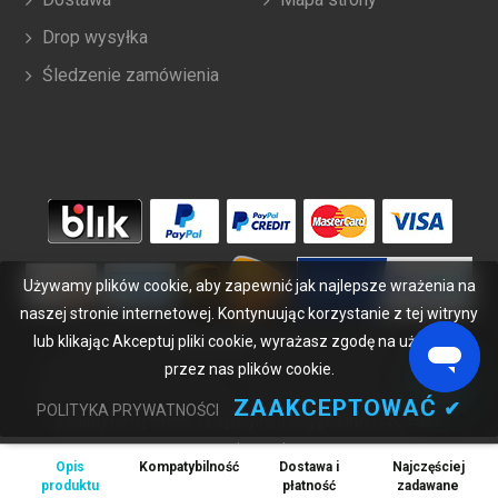
Drop wysyłka
Śledzenie zamówienia
Używamy plików cookie, aby zapewnić jak najlepsze wrażenia na
naszej stronie internetowej. Kontynuując korzystanie z tej witryny
lub klikając Akceptuj pliki cookie, wyrażasz zgodę na używanie
Copyright ©
2026
bateriabuy.pl
. Wszelkie prawa zastrzeżone.
Wyznaczone znaki handlowe i marki są własnością ich właścicieli.
przez nas plików cookie.
BateriaBuy.pl nie jest powiązany z żadnymi markami OEM. Wszystkie
ZAAKCEPTOWAĆ
✔
POLITYKA PRYWATNOŚCI
produkty na tej stronie są ogólnymi, nieoryginalnymi częściami
zamiennymi.
Opis
Kompatybilność
Dostawa i
Najczęściej
Wymienione nazwy marek i oznaczenia modeli mają jedynie na celu
produktu
płatność
zadawane