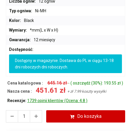
Liczba ogniw:
12 ogniw
Typ ogniwa:
Ni-MH
Kolor:
Black
Wymiary:
*mm(L x W x H)
Gwarancja:
12 miesięcy
Dostępność:
Dostępny w magazynie. Dostawa do PL w ciągu 13-18
dni roboczych dni roboczych.
645.16 zł
Cena katalogowa :
- ( oszczędź (30%): 193.55 zł )
451.61 zł
Nasza cena :
+ zł 7.99 koszty wysyłki
Recenzje:
1739 opinii klientów (Ocena: 4.8 )
Do koszyka