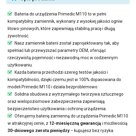
Bateria do urządzenia Primedic M110
to w pełni
kompatybilny zamiennik, wykonany z wysokiej jakości ogniw
litowo-jonowych, które zapewniają stabilną pracę i długą
żywotność.
Nasz
zamiennik baterii
został zaprojektowany tak, aby
spełniać lub przewyższać parametry OEM, oferując
rzeczywistą pojemność i niezawodną moc w codziennym
użytkowaniu.
Każda bateria przechodzi szereg testów jakości i
kompatybilności, dzięki czemu jest w 100% dopasowana do
modeli Primedic M110 i działa bezproblemowo.
Solidna obudowa z wytrzymałego tworzywa sztucznego
oraz wielopoziomowe zabezpieczenia zapewniają
bezpieczeństwo użytkowania i ochronę urządzenia.
Oferujemy
baterię zamienną do urządzenia Primedic M110
w atrakcyjnej cenie, z
12-miesięczną gwarancją
i możliwością
30-dniowego zwrotu pieniędzy
– kupujesz bez ryzyka.