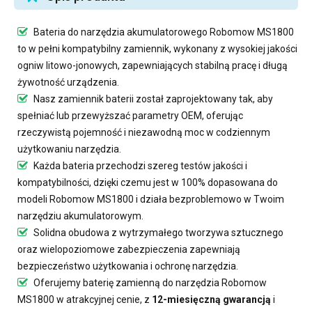
Bateria do narzędzia akumulatorowego Robomow MS1800
to w pełni kompatybilny zamiennik, wykonany z wysokiej jakości
ogniw litowo-jonowych, zapewniających stabilną pracę i długą
żywotność urządzenia.
Nasz
zamiennik baterii
został zaprojektowany tak, aby
spełniać lub przewyższać parametry OEM, oferując
rzeczywistą pojemność i niezawodną moc w codziennym
użytkowaniu narzędzia.
Każda bateria przechodzi szereg testów jakości i
kompatybilności, dzięki czemu jest w 100% dopasowana do
modeli Robomow MS1800 i działa bezproblemowo w Twoim
narzędziu akumulatorowym.
Solidna obudowa z wytrzymałego tworzywa sztucznego
oraz wielopoziomowe zabezpieczenia zapewniają
bezpieczeństwo użytkowania i ochronę narzędzia.
Oferujemy
baterię zamienną do narzędzia Robomow
MS1800
w atrakcyjnej cenie, z
12-miesięczną gwarancją
i