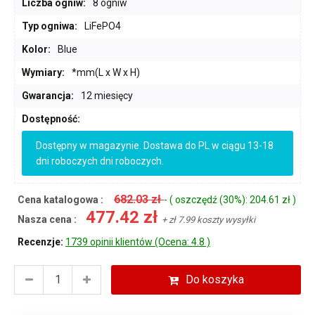
Liczba ogniw:
8 ogniw
Typ ogniwa:
LiFePO4
Kolor:
Blue
Wymiary:
*mm(L x W x H)
Gwarancja:
12 miesięcy
Dostępność:
Dostępny w magazynie. Dostawa do PL w ciągu 13-18
dni roboczych dni roboczych.
682.03 zł
Cena katalogowa :
- ( oszczędź (30%): 204.61 zł )
477.42 zł
Nasza cena :
+ zł 7.99 koszty wysyłki
Recenzje:
1739 opinii klientów (Ocena: 4.8 )
Do koszyka