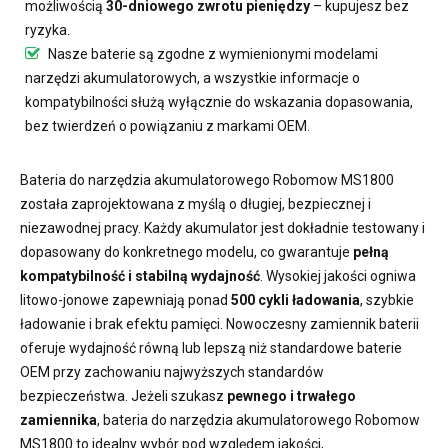
możliwością
30-dniowego zwrotu pieniędzy
– kupujesz bez
ryzyka.
Nasze baterie są zgodne z wymienionymi modelami
narzędzi akumulatorowych, a wszystkie informacje o
kompatybilności służą wyłącznie do wskazania dopasowania,
bez twierdzeń o powiązaniu z markami OEM.
Bateria do narzędzia akumulatorowego Robomow MS1800
została zaprojektowana z myślą o długiej, bezpiecznej i
niezawodnej pracy. Każdy akumulator jest dokładnie testowany i
dopasowany do konkretnego modelu, co gwarantuje
pełną
kompatybilność i stabilną wydajność
. Wysokiej jakości ogniwa
litowo-jonowe zapewniają ponad
500 cykli ładowania
, szybkie
ładowanie i brak efektu pamięci. Nowoczesny
zamiennik baterii
oferuje wydajność równą lub lepszą niż standardowe baterie
OEM przy zachowaniu najwyższych standardów
bezpieczeństwa. Jeżeli szukasz
pewnego i trwałego
zamiennika
,
bateria do narzędzia akumulatorowego Robomow
MS1800
to idealny wybór pod względem jakości,