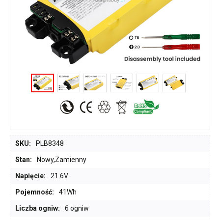
SKU:
PLB8348
Stan:
Nowy,Zamienny
Napięcie:
21.6V
Pojemność:
41Wh
Liczba ogniw:
6 ogniw