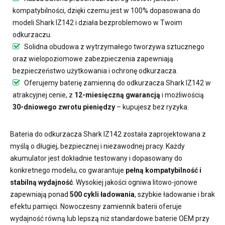
kompatybilności, dzięki czemu jest w 100% dopasowana do
modeli Shark IZ142 i działa bezproblemowo w Twoim
odkurzaczu.
Solidna obudowa z wytrzymałego tworzywa sztucznego
oraz wielopoziomowe zabezpieczenia zapewniają
bezpieczeństwo użytkowania i ochronę odkurzacza.
Oferujemy
baterię zamienną do odkurzacza Shark IZ142
w
atrakcyjnej cenie, z
12-miesięczną gwarancją
i możliwością
30-dniowego zwrotu pieniędzy
– kupujesz bez ryzyka.
Bateria do odkurzacza Shark IZ142
została zaprojektowana z
myślą o długiej, bezpiecznej i niezawodnej pracy. Każdy
akumulator jest dokładnie testowany i dopasowany do
konkretnego modelu, co gwarantuje
pełną kompatybilność i
stabilną wydajność
. Wysokiej jakości ogniwa litowo-jonowe
zapewniają ponad
500 cykli ładowania
, szybkie ładowanie i brak
efektu pamięci. Nowoczesny
zamiennik baterii
oferuje
wydajność równą lub lepszą niż standardowe baterie OEM przy