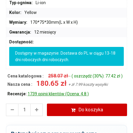
Typ ogniwa:
Li-ion
Kolor:
Yellow
Wymiary:
170*75*30mm(L x W x H)
Gwarancja:
12 miesięcy
Dostępność:
Dostępny w magazynie. Dostawa do PL w ciągu 13-18
dni roboczych dni roboczych.
258.07 zł
Cena katalogowa :
- ( oszczędź (30%): 77.42 zł )
180.65 zł
Nasza cena :
+ zł 7.99 koszty wysyłki
Recenzje:
1739 opinii klientów (Ocena: 4.8 )
Do koszyka