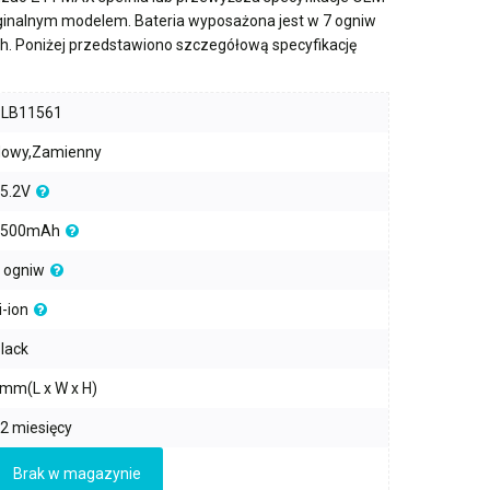
yginalnym modelem. Bateria wyposażona jest w
7 ogniw
h
. Poniżej przedstawiono szczegółową specyfikację
PLB11561
owy,Zamienny
5.2V
2500mAh
 ogniw
i-ion
lack
mm(L x W x H)
2 miesięcy
Brak w magazynie