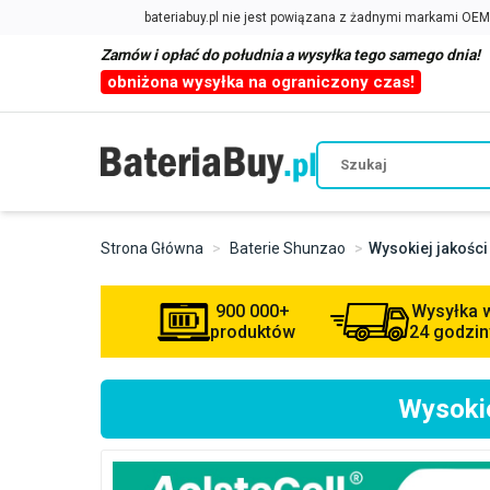
Zamów i opłać do południa a wysyłka tego samego dnia!
obniżona wysyłka na ograniczony czas!
Strona Główna
Baterie Shunzao
Wysokiej jakośc
900 000+
Wysyłka 
produktów
24 godzin
Wysokie