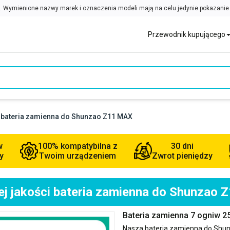
Przewodnik kupującego
i bateria zamienna do Shunzao Z11 MAX
w
100% kompatybilna z
30 dni
y
Twoim urządzeniem
Zwrot pieniędzy
j jakości bateria zamienna do Shunzao
Bateria zamienna 7 ogniw 
Nasza bateria zamienna do
Shun