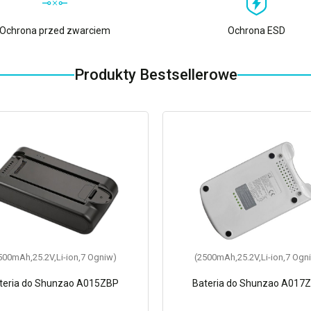
Ochrona przed zwarciem
Ochrona ESD
Produkty Bestsellerowe
500mAh,25.2V,Li-ion,7 Ogniw)
(2500mAh,25.2V,Li-ion,7 Ogn
teria do Shunzao A015ZBP
Bateria do Shunzao A017