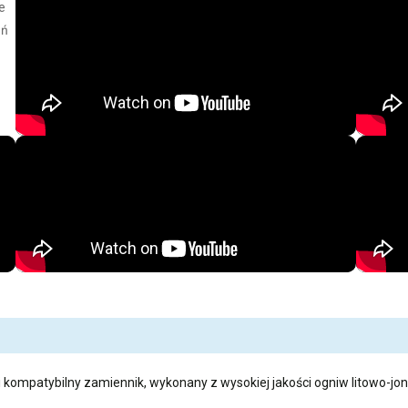
e
eń
i kompatybilny zamiennik, wykonany z wysokiej jakości ogniw litowo-jon