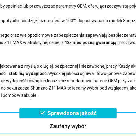
 aby spełniać lub przewyższać parametry OEM, oferując rzeczywistą 
 kompatybilności, dzięki czemu jest w 100% dopasowana do modeli Sh
ego oraz wielopoziomowe zabezpieczenia zapewniają bezpieczeństwo
zao Z11 MAX
w atrakcyjnej cenie, z
12-miesięczną gwarancją
i możliwo
jektowana z myślą o długiej, bezpiecznej i niezawodnej pracy. Każdy a
ść i stabilną wydajność
. Wysokiej jakości ogniwa litowo-jonowe zape
uje wydajność równą lub lepszą niż standardowe baterie OEM przy z
a do odkurzacza Shunzao Z11 MAX
to idealny wybór pod względem jakoś
 i pomóc w zakupie.
Sprawdzona jakość
Zaufany wybór