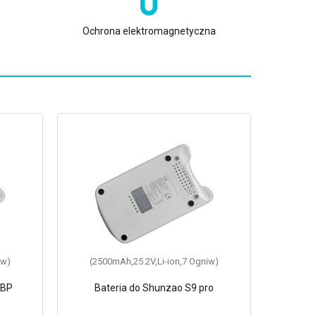
Ochrona elektromagnetyczna
iw)
(2500mAh,25.2V,Li-ion,7 Ogniw)
(250
ZBP
Bateria do Shunzao S9 pro
Bat