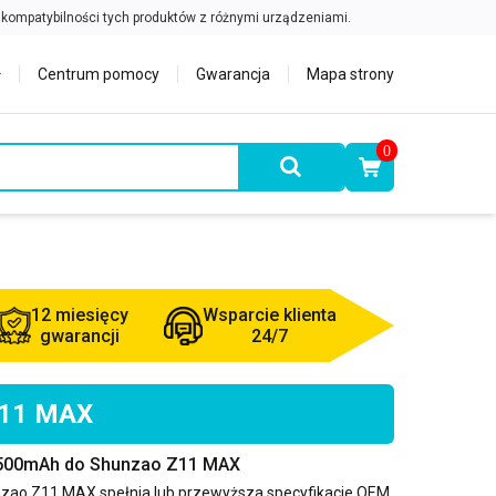
Centrum pomocy
Gwarancja
Mapa strony
0
12 miesięcy
Wsparcie klienta
gwarancji
24/7
 Z11 MAX
2500mAh do Shunzao Z11 MAX
zao Z11 MAX
spełnia lub przewyższa specyfikacje OEM