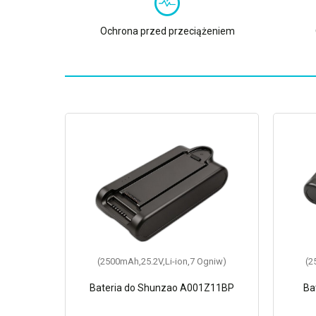
Ochrona przed przeciążeniem
gniw)
(2500mAh,25.2V,Li-ion,7 Ogniw)
(2
 Pro
Bateria do Shunzao A001Z11BP
Ba