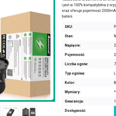
i jest w 100% kompatybilna z or
oraz oferuje pojemność
2500mA
baterii.
SKU:
Stan:
N
Napięcie:
2
Pojemność:
Liczba ogniw:
7
Typ ogniwa:
L
Kolor:
B
Wymiary:
*
Gwarancja:
1
Dostępność: