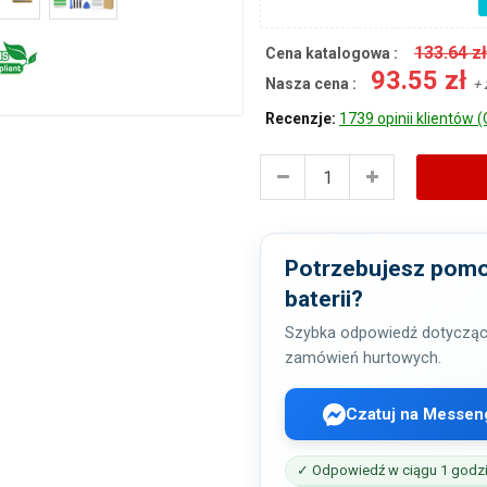
133.64 z
Cena katalogowa :
93.55 zł
Nasza cena :
+ 
Recenzje:
1739 opinii klientów (
Potrzebujesz pomo
baterii?
Szybka odpowiedź dotycząc
zamówień hurtowych.
Czatuj na Messen
✓ Odpowiedź w ciągu 1 godz