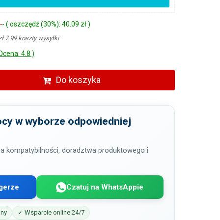
ł
- ( oszczędź (30%): 40.09 zł )
zł 7.99 koszty wysyłki
Ocena: 4.8 )
Do koszyka
cy w wyborze odpowiedniej
a kompatybilności, doradztwa produktowego i
gerze
Czatuj na WhatsAppie
iny
✓ Wsparcie online 24/7