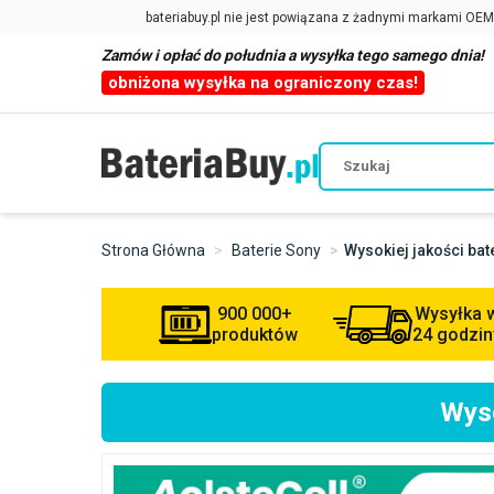
Zamów i opłać do południa a wysyłka tego samego dnia!
obniżona wysyłka na ograniczony czas!
Strona Główna
Baterie Sony
Wysokiej jakości ba
900 000+
Wysyłka 
produktów
24 godzin
Wyso