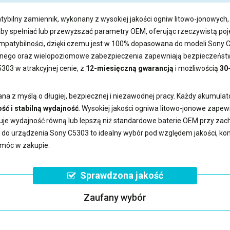
tybilny zamiennik, wykonany z wysokiej jakości ogniw litowo-jonowych, 
aby spełniać lub przewyższać parametry OEM, oferując rzeczywistą 
kompatybilności, dzięki czemu jest w 100% dopasowana do modeli Sony 
ego oraz wielopoziomowe zabezpieczenia zapewniają bezpieczeństwo
5303
w atrakcyjnej cenie, z
12-miesięczną gwarancją
i możliwością
30
na z myślą o długiej, bezpiecznej i niezawodnej pracy. Każdy akumulat
ść i stabilną wydajność
. Wysokiej jakości ogniwa litowo-jonowe zape
uje wydajność równą lub lepszą niż standardowe baterie OEM przy z
a do urządzenia Sony C5303
to idealny wybór pod względem jakości, komp
omóc w zakupie.
Sprawdzona jakość
Zaufany wybór