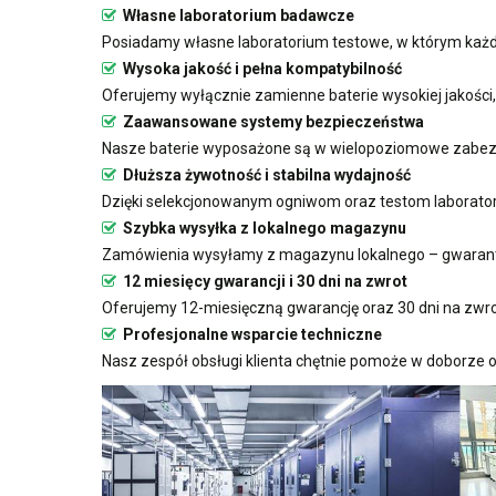
Własne laboratorium badawcze
Posiadamy własne laboratorium testowe, w którym każda
Wysoka jakość i pełna kompatybilność
Oferujemy wyłącznie zamienne baterie wysokiej jakości
Zaawansowane systemy bezpieczeństwa
Nasze baterie wyposażone są w wielopoziomowe zabezp
Dłuższa żywotność i stabilna wydajność
Dzięki selekcjonowanym ogniwom oraz testom laboratoryj
Szybka wysyłka z lokalnego magazynu
Zamówienia wysyłamy z magazynu lokalnego – gwarant
12 miesięcy gwarancji i 30 dni na zwrot
Oferujemy 12-miesięczną gwarancję oraz 30 dni na zwro
Profesjonalne wsparcie techniczne
Nasz zespół obsługi klienta chętnie pomoże w doborze o