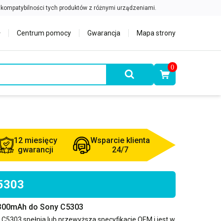
Centrum pomocy
Gwarancja
Mapa strony
0
12 miesięcy
Wsparcie klienta
gwarancji
24/7
C5303
2300mAh do Sony C5303
 C5303
spełnia lub przewyższa specyfikacje OEM i jest w