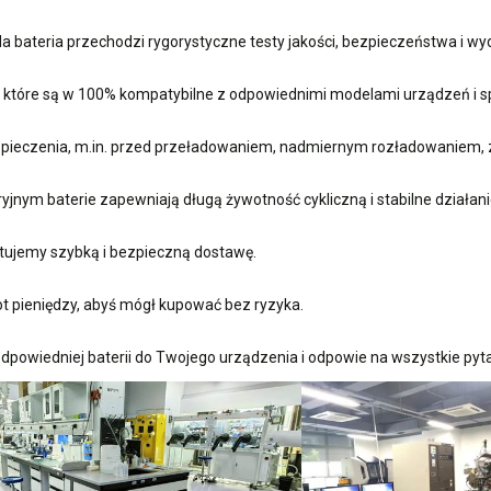
 bateria przechodzi rygorystyczne testy jakości, bezpieczeństwa i w
, które są w 100% kompatybilne z odpowiednimi modelami urządzeń i sp
ieczenia, m.in. przed przeładowaniem, nadmiernym rozładowaniem, 
nym baterie zapewniają długą żywotność cykliczną i stabilne działani
ujemy szybką i bezpieczną dostawę.
t pieniędzy, abyś mógł kupować bez ryzyka.
dpowiedniej baterii do Twojego urządzenia i odpowie na wszystkie pyta