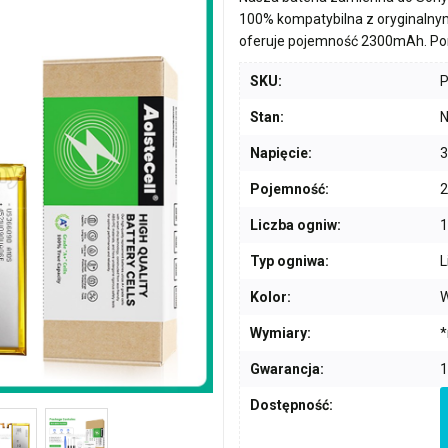
100% kompatybilna z oryginalny
oferuje pojemność
2300mAh
. P
SKU:
Stan:
N
Napięcie:
3
Pojemność:
Liczba ogniw:
1
Typ ogniwa:
L
Kolor:
W
Wymiary:
*
Gwarancja:
1
Dostępność: