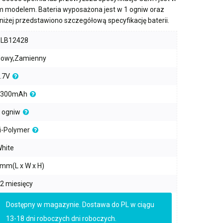
m modelem. Bateria wyposażona jest w
1 ogniw
oraz
oniżej przedstawiono szczegółową specyfikację baterii.
PLB12428
owy,Zamienny
.7V
2300mAh
 ogniw
i-Polymer
hite
mm(L x W x H)
2 miesięcy
Dostępny w magazynie. Dostawa do PL w ciągu
13-18 dni roboczych dni roboczych.