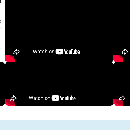
d
e
eń