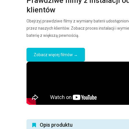
Prawdziwe filmy z instalacji o
klientów
Obejrzyj prawdziwe filmy z wymiany baterii udostępnion
przez naszych klientów. Zobacz proces instalacji i wymi
baterię z większą pewnością.
Zobacz więcej filmów →
Opis produktu