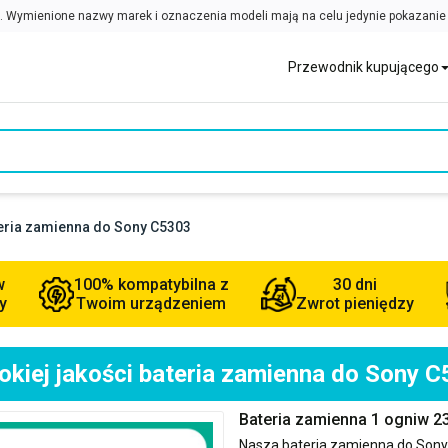
Przewodnik kupującego
teria zamienna do Sony C5303
w
100% kompatybilna z
30 dni
y
Twoim urządzeniem
Zwrot pieniędzy
kiej jakości bateria zamienna do Sony 
Bateria zamienna 1 ogniw 
Nasza bateria zamienna do
Sony