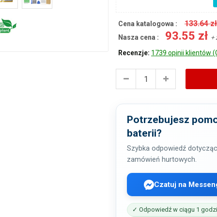
133.64 z
Cena katalogowa :
93.55 zł
Nasza cena :
+ 
Recenzje:
1739 opinii klientów (
Potrzebujesz pomo
baterii?
Szybka odpowiedź dotycząc
zamówień hurtowych.
Czatuj na Messen
✓ Odpowiedź w ciągu 1 godz