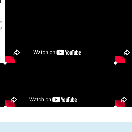
d
e
eń