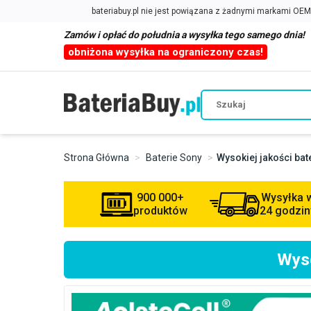
Zamów i opłać do południa a wysyłka tego samego dnia!
obniżona wysyłka na ograniczony czas!
Strona Główna
Baterie Sony
Wysokiej jakości ba
900 000+
Wysyłka 
produktów
24 godzin
Wyso