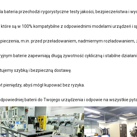
 bateria przechodzi rygorystyczne testy jakości, bezpieczeństwa i w
, które są w 100% kompatybilne z odpowiednimi modelami urządzeń i sp
ieczenia, m.in. przed przeładowaniem, nadmiernym rozładowaniem, 
nym baterie zapewniają długą żywotność cykliczną i stabilne działani
ujemy szybką i bezpieczną dostawę.
t pieniędzy, abyś mógł kupować bez ryzyka.
dpowiedniej baterii do Twojego urządzenia i odpowie na wszystkie pyta