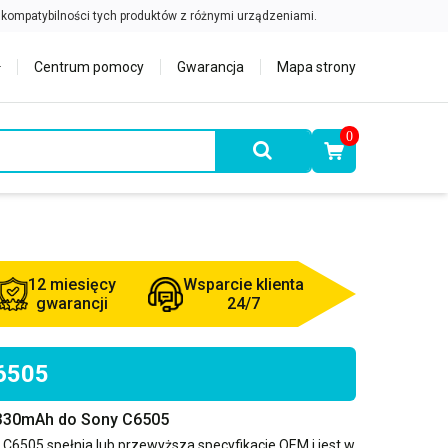
Centrum pomocy
Gwarancja
Mapa strony
0
12 miesięcy
Wsparcie klienta
gwarancji
24/7
C6505
2330mAh do Sony C6505
 C6505
spełnia lub przewyższa specyfikacje OEM i jest w