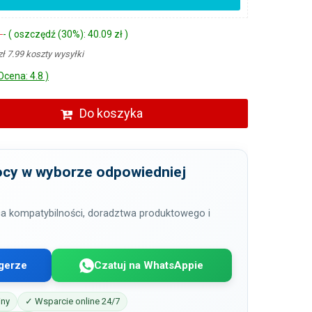
ł
- ( oszczędź (30%): 40.09 zł )
zł 7.99 koszty wysyłki
Ocena: 4.8 )
Do koszyka
cy w wyborze odpowiedniej
a kompatybilności, doradztwa produktowego i
gerze
Czatuj na WhatsAppie
iny
✓ Wsparcie online 24/7