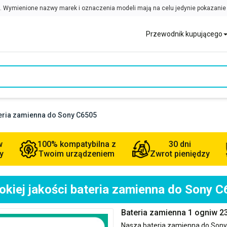
Przewodnik kupującego
teria zamienna do Sony C6505
w
100% kompatybilna z
30 dni
y
Twoim urządzeniem
Zwrot pieniędzy
kiej jakości bateria zamienna do Sony 
Bateria zamienna 1 ogniw 
Nasza bateria zamienna do
Sony