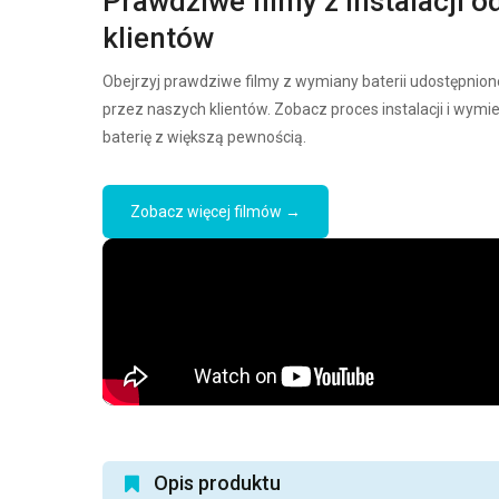
Prawdziwe filmy z instalacji o
klientów
Obejrzyj prawdziwe filmy z wymiany baterii udostępnion
przez naszych klientów. Zobacz proces instalacji i wymi
baterię z większą pewnością.
Zobacz więcej filmów →
Opis produktu