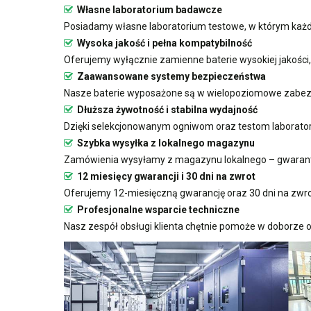
Własne laboratorium badawcze
Posiadamy własne laboratorium testowe, w którym każda
Wysoka jakość i pełna kompatybilność
Oferujemy wyłącznie zamienne baterie wysokiej jakości
Zaawansowane systemy bezpieczeństwa
Nasze baterie wyposażone są w wielopoziomowe zabezp
Dłuższa żywotność i stabilna wydajność
Dzięki selekcjonowanym ogniwom oraz testom laboratoryj
Szybka wysyłka z lokalnego magazynu
Zamówienia wysyłamy z magazynu lokalnego – gwarant
12 miesięcy gwarancji i 30 dni na zwrot
Oferujemy 12-miesięczną gwarancję oraz 30 dni na zwro
Profesjonalne wsparcie techniczne
Nasz zespół obsługi klienta chętnie pomoże w doborze o