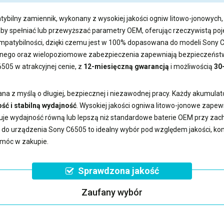
tybilny zamiennik, wykonany z wysokiej jakości ogniw litowo-jonowych, 
aby spełniać lub przewyższać parametry OEM, oferując rzeczywistą 
kompatybilności, dzięki czemu jest w 100% dopasowana do modeli Sony 
ego oraz wielopoziomowe zabezpieczenia zapewniają bezpieczeństwo
6505
w atrakcyjnej cenie, z
12-miesięczną gwarancją
i możliwością
30
na z myślą o długiej, bezpiecznej i niezawodnej pracy. Każdy akumulat
ść i stabilną wydajność
. Wysokiej jakości ogniwa litowo-jonowe zape
uje wydajność równą lub lepszą niż standardowe baterie OEM przy z
a do urządzenia Sony C6505
to idealny wybór pod względem jakości, komp
omóc w zakupie.
Sprawdzona jakość
Zaufany wybór