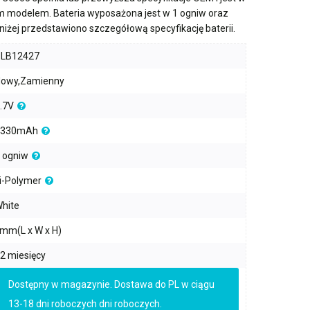
m modelem. Bateria wyposażona jest w
1 ogniw
oraz
oniżej przedstawiono szczegółową specyfikację baterii.
PLB12427
owy,Zamienny
.7V
2330mAh
 ogniw
i-Polymer
hite
mm(L x W x H)
2 miesięcy
Dostępny w magazynie. Dostawa do PL w ciągu
13-18 dni roboczych dni roboczych.