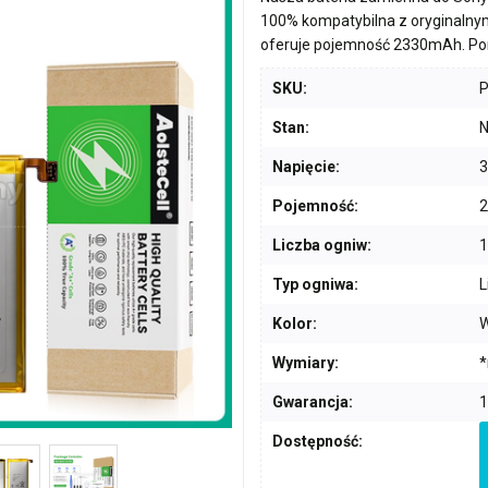
100% kompatybilna z oryginalny
oferuje pojemność
2330mAh
. P
SKU:
Stan:
N
Napięcie:
3
Pojemność:
Liczba ogniw:
1
Typ ogniwa:
L
Kolor:
W
Wymiary:
*
Gwarancja:
1
Dostępność: