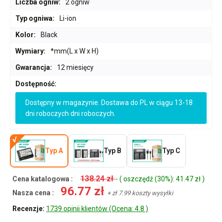
Liczba ogniw:
2 ogniw
Typ ogniwa:
Li-ion
Kolor:
Black
Wymiary:
*mm(L x W x H)
Gwarancja:
12 miesięcy
Dostępność:
Dostępny w magazynie. Dostawa do PL w ciągu 13-18
dni roboczych dni roboczych.
Typ A
Typ B
Typ C
138.24 zł
Cena katalogowa :
- ( oszczędź (30%): 41.47 zł )
96.77 zł
Nasza cena :
+ zł 7.99 koszty wysyłki
Recenzje:
1739 opinii klientów (Ocena: 4.8 )