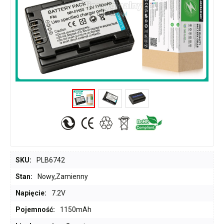
SKU:
PLB6742
Stan:
Nowy,Zamienny
Napięcie:
7.2V
Pojemność:
1150mAh