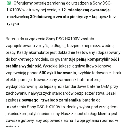
Oferujemy
baterię zamienną do urządzenia Sony DSC-
HX100V
w atrakcyjnej cenie, z
12-miesięczną gwarancją
i
możliwością
30-dniowego zwrotu pieniędzy
– kupujesz bez
ryzyka.
Bateria do urządzenia Sony DSC-HX100V
została
zaprojektowana z myślą o długiej, bezpiecznej i niezawodnej
pracy. Każdy akumulator jest dokładnie testowany i dopasowany
do konkretnego modelu, co gwarantuje
pełną kompatybilność i
stabilną wydajność
. Wysokiej jakości ogniwa litowo-jonowe
zapewniają ponad
500 cykli ładowania
, szybkie ładowanie i brak
efektu pamięci. Nowoczesny
zamiennik baterii
oferuje
wydajność równą lub lepszą niż standardowe baterie OEM przy
zachowaniu najwyższych standardów bezpieczeństwa. Jeżeli
szukasz
pewnego i trwałego zamiennika
,
bateria do
urządzenia Sony DSC-HX100V
to idealny wybór pod względem
jakości, kompatybilności i ceny. Nasz zespół obsługi klienta jest
zawsze gotowy, aby odpowiedzieć na Twoje pytania i pomóc w