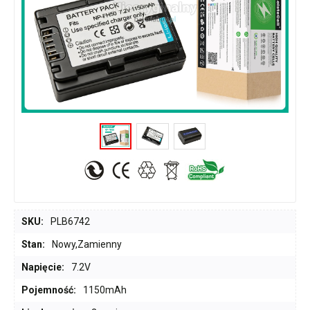
SKU:
PLB6742
Stan:
Nowy,Zamienny
Napięcie:
7.2V
Pojemność:
1150mAh