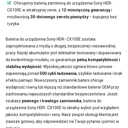
Oferujemy
baterię zamienną do urządzenia Sony HDR-
CX100E
w atrakcyjnej cenie, z
12-miesięczną gwarancją
i
możliwością
30-dniowego zwrotu pieniędzy
– kupujesz bez
ryzyka.
Bateria do urządzenia Sony HDR- CX100E
została
zaprojektowana z myślą o długiej, bezpiecznej i niezawodnej
pracy. Każdy akumulator jest dokładnie testowany i dopasowany
do konkretnego modelu, co gwarantuje
pełną kompatybilność i
stabilną wydajność
. Wysokiej jakości ogniwa litowo-jonowe
zapewniają ponad
500 cykli ładowania
, szybkie ładowanie i brak
efektu pamięci. Nowoczesny
zamiennik baterii
oferuje
wydajność równą lub lepszą niż standardowe baterie OEM przy
zachowaniu najwyższych standardów bezpieczeństwa. Jeżeli
szukasz
pewnego i trwałego zamiennika
,
bateria do
urządzenia Sony HDR- CX100E
to idealny wybór pod względem
jakości, kompatybilności i ceny. Nasz zespół obsługi klienta jest
zawsze gotowy, aby odpowiedzieć na Twoje pytania i pomóc w