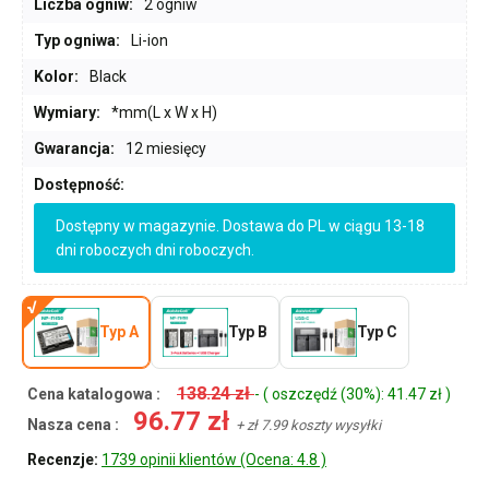
Liczba ogniw:
2 ogniw
Typ ogniwa:
Li-ion
Kolor:
Black
Wymiary:
*mm(L x W x H)
Gwarancja:
12 miesięcy
Dostępność:
Dostępny w magazynie. Dostawa do PL w ciągu 13-18
dni roboczych dni roboczych.
Typ A
Typ B
Typ C
138.24 zł
Cena katalogowa :
- ( oszczędź (30%): 41.47 zł )
96.77 zł
Nasza cena :
+ zł 7.99 koszty wysyłki
Recenzje:
1739 opinii klientów (Ocena: 4.8 )