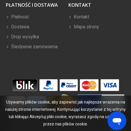
PŁATNOŚĆ I DOSTAWA
KONTAKT
Płatność
Kontakt
Dostawa
Mapa strony
Drop wysyłka
Śledzenie zamówienia
Używamy plików cookie, aby zapewnić jak najlepsze wrażenia na
naszej stronie internetowej. Kontynuując korzystanie z tej witryny
lub klikając Akceptuj pliki cookie, wyrażasz zgodę na używanie
Copyright ©
2026
bateriabuy.pl
. Wszelkie prawa zastrzeżone.
Wyznaczone znaki handlowe i marki są własnością ich właścicieli.
przez nas plików cookie.
BateriaBuy.pl nie jest powiązany z żadnymi markami OEM. Wszystkie