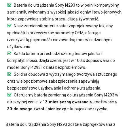
Bateria do urządzenia Sony I4293
to w pełni kompatybilny
zamiennik, wykonany z wysokiej jakości ogniw litowo-jonowych,
które zapewniają stabilną pracę i długą żywotność.
Nasz
zamiennik baterii
został zaprojektowany tak, aby
spełniać lub przewyższać parametry OEM, oferując
rzeczywistą pojemność i niezawodną moc w codziennym
użytkowaniu.
Każda bateria przechodzi szereg testów jakości i
kompatybilności, dzięki czemu jest w 100% dopasowana do
modeli Sony I4293 i działa bezproblemowo.
Solidna obudowa z wytrzymałego tworzywa sztucznego
oraz wielopoziomowe zabezpieczenia zapewniają
bezpieczeństwo użytkowania i ochronę urządzenia.
Oferujemy
baterię zamienną do urządzenia Sony I4293
w
atrakcyjnej cenie, z
12-miesięczną gwarancją
i możliwością
30-dniowego zwrotu pieniędzy
– kupujesz bez ryzyka.
Bateria do urządzenia Sony I4293
została zaprojektowana z