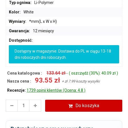
Typ ogniwa:
Li-Polymer
Kolor:
White
Wymiary:
*mm(L x W x H)
Gwarancja:
12 miesięcy
Dostępność:
Dostępny w magazynie. Dostawa do PL w ciągu 13-18
dni roboczych dni roboczych.
133.64 zł
Cena katalogowa :
- ( oszczędź (30%): 40.09 zł )
93.55 zł
Nasza cena :
+ zł 7.99 koszty wysyłki
Recenzje:
1739 opinii klientów (Ocena: 4.8 )
Do koszyka