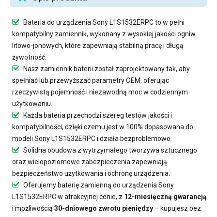
Bateria do urządzenia Sony L1S1532ERPC
to w pełni
kompatybilny zamiennik, wykonany z wysokiej jakości ogniw
litowo-jonowych, które zapewniają stabilną pracę i długą
żywotność.
Nasz
zamiennik baterii
został zaprojektowany tak, aby
spełniać lub przewyższać parametry OEM, oferując
rzeczywistą pojemność i niezawodną moc w codziennym
użytkowaniu.
Każda bateria przechodzi szereg testów jakości i
kompatybilności, dzięki czemu jest w 100% dopasowana do
modeli Sony L1S1532ERPC i działa bezproblemowo.
Solidna obudowa z wytrzymałego tworzywa sztucznego
oraz wielopoziomowe zabezpieczenia zapewniają
bezpieczeństwo użytkowania i ochronę urządzenia.
Oferujemy
baterię zamienną do urządzenia Sony
L1S1532ERPC
w atrakcyjnej cenie, z
12-miesięczną gwarancją
i możliwością
30-dniowego zwrotu pieniędzy
– kupujesz bez