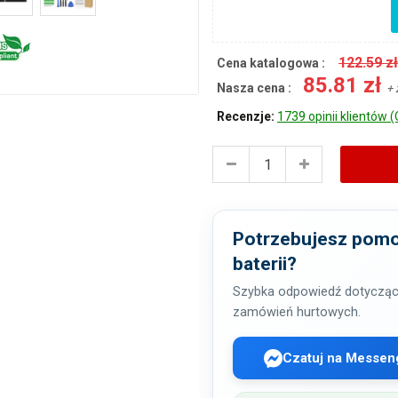
122.59 z
Cena katalogowa :
85.81 zł
Nasza cena :
+ 
Recenzje:
1739 opinii klientów (
Potrzebujesz pomo
baterii?
Szybka odpowiedź dotycząc
zamówień hurtowych.
Czatuj na Messen