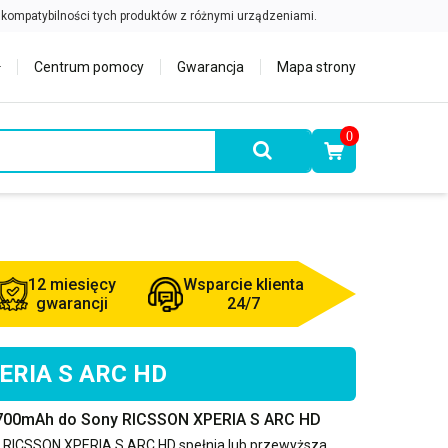
Centrum pomocy
Gwarancja
Mapa strony
0
12 miesięcy
Wsparcie klienta
gwarancji
24/7
PERIA S ARC HD
1700mAh do Sony RICSSON XPERIA S ARC HD
 RICSSON XPERIA S ARC HD
spełnia lub przewyższa