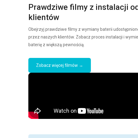
Prawdziwe filmy z instalacji o
klientów
Obejrzyj prawdziwe filmy z wymiany baterii udostępnion
przez naszych klientów. Zobacz proces instalacji i wymi
baterię z większą pewnością.
Zobacz więcej filmów →