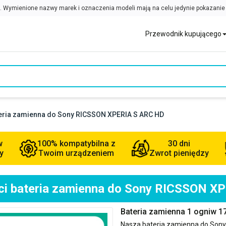
Przewodnik kupującego
teria zamienna do Sony RICSSON XPERIA S ARC HD
w
100% kompatybilna z
30 dni
y
Twoim urządzeniem
Zwrot pieniędzy
ści bateria zamienna do Sony RICSSON X
Bateria zamienna 1 ogniw 
Nasza bateria zamienna do
Sony