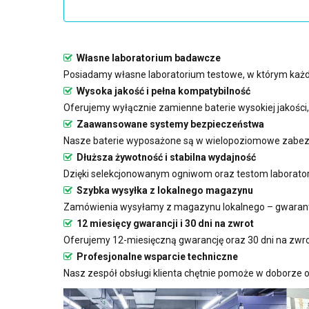
Własne laboratorium badawcze
Posiadamy własne laboratorium testowe, w którym każda
Wysoka jakość i pełna kompatybilność
Oferujemy wyłącznie zamienne baterie wysokiej jakości
Zaawansowane systemy bezpieczeństwa
Nasze baterie wyposażone są w wielopoziomowe zabezp
Dłuższa żywotność i stabilna wydajność
Dzięki selekcjonowanym ogniwom oraz testom laboratoryj
Szybka wysyłka z lokalnego magazynu
Zamówienia wysyłamy z magazynu lokalnego – gwarant
12 miesięcy gwarancji i 30 dni na zwrot
Oferujemy 12-miesięczną gwarancję oraz 30 dni na zwro
Profesjonalne wsparcie techniczne
Nasz zespół obsługi klienta chętnie pomoże w doborze o