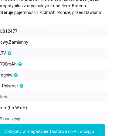
kompatybilna z oryginalnym modelem. Bateria
oferuje pojemność
1700mAh
. Poniżej przedstawiono
.
PLB12477
owy,Zamienny
.7V
1700mAh
 ogniw
i-Polymer
lack
mm(L x W x H)
2 miesięcy
Dostępny w magazynie. Dostawa do PL w ciągu