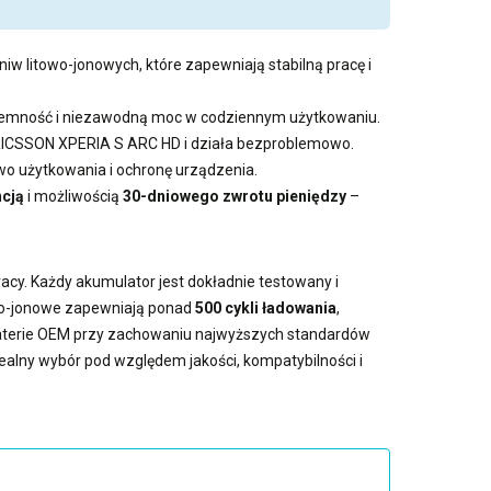
iw litowo-jonowych, które zapewniają stabilną pracę i
pojemność i niezawodną moc w codziennym użytkowaniu.
y RICSSON XPERIA S ARC HD i działa bezproblemowo.
 użytkowania i ochronę urządzenia.
cją
i możliwością
30-dniowego zwrotu pieniędzy
–
acy. Każdy akumulator jest dokładnie testowany i
owo-jonowe zapewniają ponad
500 cykli ładowania
,
baterie OEM przy zachowaniu najwyższych standardów
dealny wybór pod względem jakości, kompatybilności i