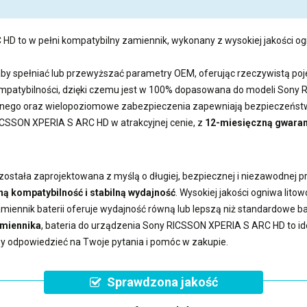
C HD
to w pełni kompatybilny zamiennik, wykonany z wysokiej jakości ogn
aby spełniać lub przewyższać parametry OEM, oferując rzeczywistą 
kompatybilności, dzięki czemu jest w 100% dopasowana do modeli Son
ego oraz wielopoziomowe zabezpieczenia zapewniają bezpieczeństwo
RICSSON XPERIA S ARC HD
w atrakcyjnej cenie, z
12-miesięczną gwaran
została zaprojektowana z myślą o długiej, bezpiecznej i niezawodnej pr
ną kompatybilność i stabilną wydajność
. Wysokiej jakości ogniwa lit
miennik baterii
oferuje wydajność równą lub lepszą niż standardowe 
amiennika
,
bateria do urządzenia Sony RICSSON XPERIA S ARC HD
to i
aby odpowiedzieć na Twoje pytania i pomóc w zakupie.
Sprawdzona jakość