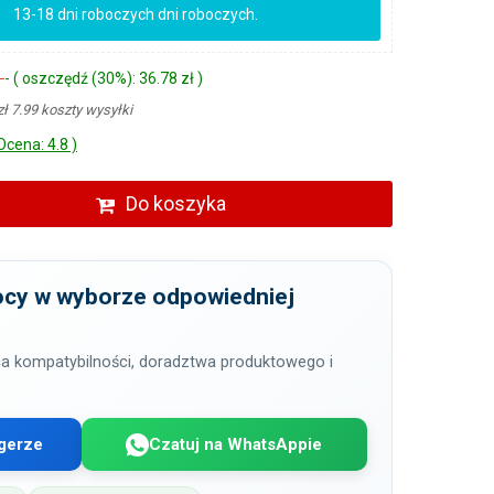
13-18 dni roboczych dni roboczych.
ł
- ( oszczędź (30%): 36.78 zł )
zł 7.99 koszty wysyłki
Ocena: 4.8 )
Do koszyka
cy w wyborze odpowiedniej
a kompatybilności, doradztwa produktowego i
gerze
Czatuj na WhatsAppie