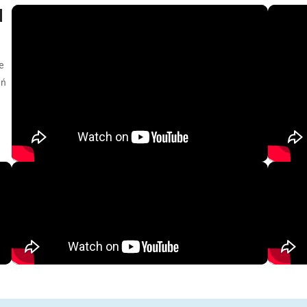
d
e
eń