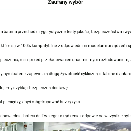
Zaufany wybór
 bateria przechodzi rygorystyczne testy jakości, bezpieczeństwa i w
, które są w 100% kompatybilne z odpowiednimi modelami urządzeń i sp
ieczenia, m.in. przed przeładowaniem, nadmiernym rozładowaniem, 
nym baterie zapewniają długą żywotność cykliczną i stabilne działani
ujemy szybką i bezpieczną dostawę.
t pieniędzy, abyś mógł kupować bez ryzyka.
dpowiedniej baterii do Twojego urządzenia i odpowie na wszystkie pyta