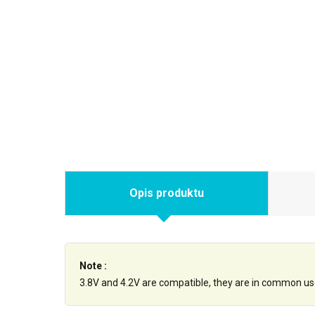
Opis produktu
Note :
3.8V and 4.2V are compatible, they are in common us