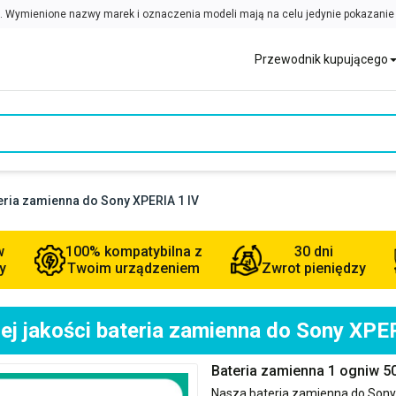
Przewodnik kupującego
teria zamienna do Sony XPERIA 1 IV
w
100% kompatybilna z
30 dni
y
Twoim urządzeniem
Zwrot pieniędzy
ej jakości bateria zamienna do Sony XPER
Bateria zamienna 1 ogniw 5
Nasza bateria zamienna do
Sony