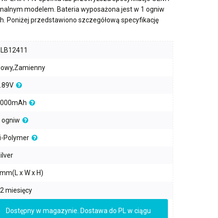
ginalnym modelem. Bateria wyposażona jest w
1 ogniw
h
. Poniżej przedstawiono szczegółową specyfikację
PLB12411
owy,Zamienny
.89V
5000mAh
 ogniw
i-Polymer
ilver
mm(L x W x H)
2 miesięcy
Dostępny w magazynie. Dostawa do PL w ciągu