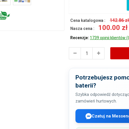
142.86 z
Cena katalogowa :
100.00 z
Nasza cena :
Recenzje:
1739 opinii klientów (
Potrzebujesz pomo
baterii?
Szybka odpowiedź dotycząc
zamówień hurtowych.
Czatuj na Messen