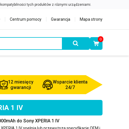
Centrum pomocy
Gwarancja
Mapa strony
0
12 miesięcy
Wsparcie klienta
gwarancji
24/7
IA 1 IV
000mAh do Sony XPERIA 1 IV
 XPERIA 1 IV
spełnia lub przewyższa specyfikacje OEM i