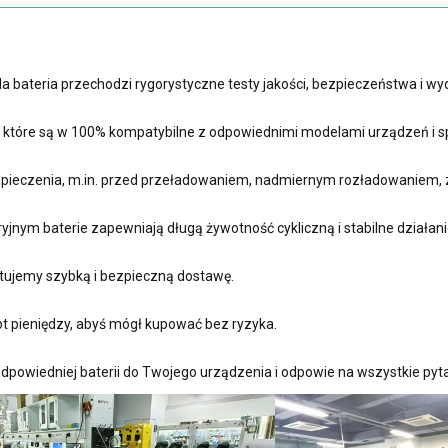
 bateria przechodzi rygorystyczne testy jakości, bezpieczeństwa i w
, które są w 100% kompatybilne z odpowiednimi modelami urządzeń i sp
ieczenia, m.in. przed przeładowaniem, nadmiernym rozładowaniem, 
nym baterie zapewniają długą żywotność cykliczną i stabilne działani
ujemy szybką i bezpieczną dostawę.
t pieniędzy, abyś mógł kupować bez ryzyka.
dpowiedniej baterii do Twojego urządzenia i odpowie na wszystkie pyta