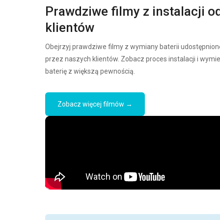
Prawdziwe filmy z instalacji o
klientów
Obejrzyj prawdziwe filmy z wymiany baterii udostępnion
przez naszych klientów. Zobacz proces instalacji i wymi
baterię z większą pewnością.
Zobacz więcej filmów →