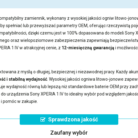
kompatybilny zamiennik, wykonany z wysokiej jakości ogniw litowo-jonow
aby spełniać lub przewyższać parametry OEM, oferując rzeczywistą 
ompatybilności, dzięki czemu jest w 100% dopasowana do modeli Sony X
ego oraz wielopoziomowe zabezpieczenia zapewniają bezpieczeństwo
ERIA 1 IV
w atrakcyjnej cenie, z
12-miesięczną gwarancją
i możliwośc
ktowana z myślą o długiej, bezpiecznej i niezawodnej pracy. Każdy aku
ść i stabilną wydajność
. Wysokiej jakości ogniwa litowo-jonowe zape
uje wydajność równą lub lepszą niż standardowe baterie OEM przy z
a do urządzenia Sony XPERIA 1 IV
to idealny wybór pod względem jakości,
 i pomóc w zakupie.
Sprawdzona jakość
Zaufany wybór