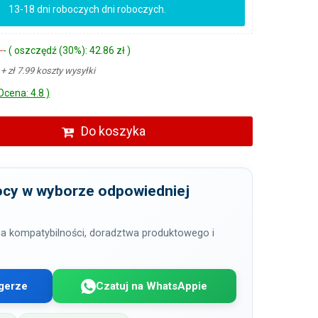
13-18 dni roboczych dni roboczych.
ł
- ( oszczędź (30%): 42.86 zł )
ł
+ zł 7.99 koszty wysyłki
Ocena: 4.8 )
Do koszyka
cy w wyborze odpowiedniej
a kompatybilności, doradztwa produktowego i
gerze
Czatuj na WhatsAppie