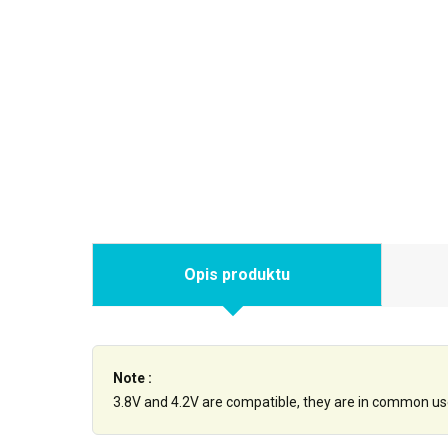
Opis produktu
Note :
3.8V and 4.2V are compatible, they are in common us