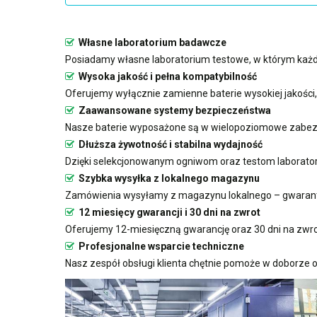
Własne laboratorium badawcze
Posiadamy własne laboratorium testowe, w którym każda
Wysoka jakość i pełna kompatybilność
Oferujemy wyłącznie zamienne baterie wysokiej jakości
Zaawansowane systemy bezpieczeństwa
Nasze baterie wyposażone są w wielopoziomowe zabezp
Dłuższa żywotność i stabilna wydajność
Dzięki selekcjonowanym ogniwom oraz testom laboratoryj
Szybka wysyłka z lokalnego magazynu
Zamówienia wysyłamy z magazynu lokalnego – gwarant
12 miesięcy gwarancji i 30 dni na zwrot
Oferujemy 12-miesięczną gwarancję oraz 30 dni na zwro
Profesjonalne wsparcie techniczne
Nasz zespół obsługi klienta chętnie pomoże w doborze o