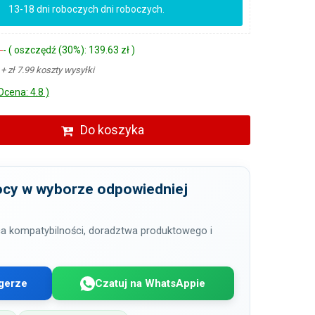
13-18 dni roboczych dni roboczych.
ł
- ( oszczędź (30%): 139.63 zł )
ł
+ zł 7.99 koszty wysyłki
Ocena: 4.8 )
Do koszyka
cy w wyborze odpowiedniej
a kompatybilności, doradztwa produktowego i
gerze
Czatuj na WhatsAppie