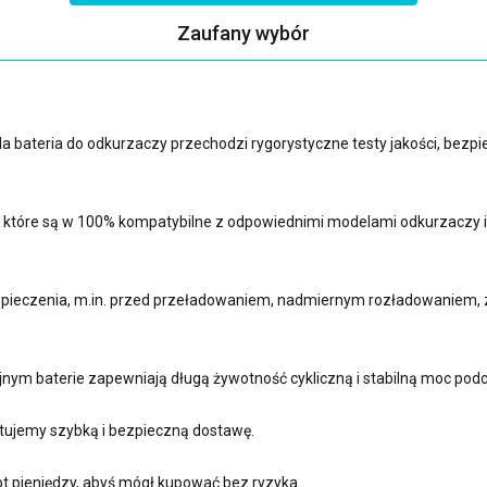
Zaufany wybór
a bateria do odkurzaczy przechodzi rygorystyczne testy jakości, bez
i, które są w 100% kompatybilne z odpowiednimi modelami odkurzaczy
ieczenia, m.in. przed przeładowaniem, nadmiernym rozładowaniem, z
jnym baterie zapewniają długą żywotność cykliczną i stabilną moc pod
ujemy szybką i bezpieczną dostawę.
t pieniędzy, abyś mógł kupować bez ryzyka.