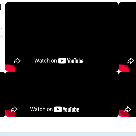
d
e
eń