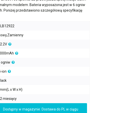
ginalnym modelem. Bateria wyposażona jest w
6 ogniw
h
. Poniżej przedstawiono szczegółową specyfikację
PLB12922
owy,Zamienny
2.2V
2000mAh
 ogniw
i-ion
lack
mm(L x W x H)
2 miesięcy
Dostępny w magazynie. Dostawa do PL w ciągu