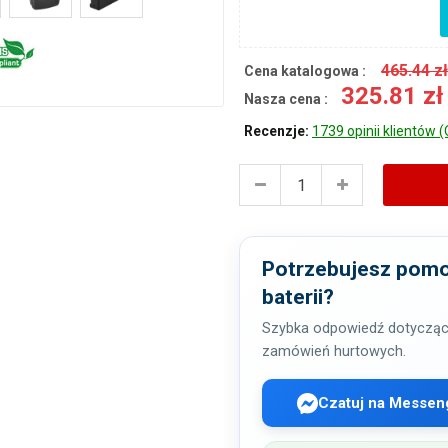
465.44 z
Cena katalogowa :
325.81 z
Nasza cena :
Recenzje:
1739 opinii klientów (
Potrzebujesz pomo
baterii?
Szybka odpowiedź dotycząc
zamówień hurtowych.
Czatuj na Messen