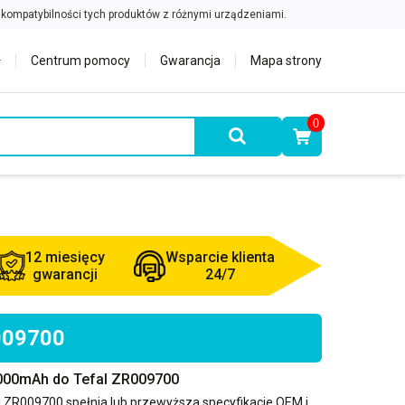
Centrum pomocy
Gwarancja
Mapa strony
0
12 miesięcy
Wsparcie klienta
gwarancji
24/7
R009700
2000mAh do Tefal ZR009700
l ZR009700
spełnia lub przewyższa specyfikacje OEM i