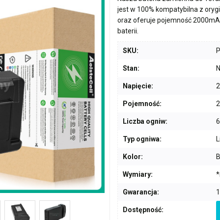
jest w 100% kompatybilna z ory
oraz oferuje pojemność
2000mA
baterii.
SKU:
Stan:
N
Napięcie:
2
Pojemność:
Liczba ogniw:
6
Typ ogniwa:
L
Kolor:
B
Wymiary:
*
Gwarancja:
1
Dostępność: