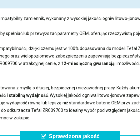
ompatybilny zamiennik, wykonany z wysokiej jakości ogniw litowo-jonow
 aby spełniać lub przewyższać parametry OEM, oferując rzeczywistą 
kompatybilności, dzięki czemu jest w 100% dopasowana do modeli Tef
ego oraz wielopoziomowe zabezpieczenia zapewniają bezpieczeństwo
 ZR009700
w atrakcyjnej cenie, z
12-miesięczną gwarancją
i możliwośc
towana z myślą o długiej, bezpiecznej i niezawodnej pracy. Każdy aku
ść i stabilną wydajność
. Wysokiej jakości ogniwa litowo-jonowe zape
uje wydajność równą lub lepszą niż standardowe baterie OEM przy z
a do odkurzacza Tefal ZR009700
to idealny wybór pod względem jakości, 
omóc w zakupie.
Sprawdzona jakość