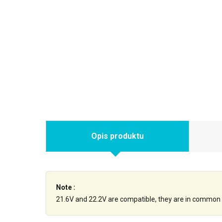
Opis produktu
Note :
21.6V and 22.2V are compatible, they are in common 