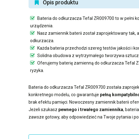
Opis produktu
Bateria do odkurzacza Tefal ZR009700
to w pełni k
urządzenia.
Nasz
zamiennik baterii
został zaprojektowany tak,
odkurzacza.
Każda bateria przechodzi szereg testów jakości i 
Solidna obudowa z wytrzymałego tworzywa sztuczn
Oferujemy
baterię zamienną do odkurzacza Tefal
ryzyka.
Bateria do odkurzacza Tefal ZR009700
została zaprojek
konkretnego modelu, co gwarantuje
pełną kompatybilno
brak efektu pamięci. Nowoczesny
zamiennik baterii
ofer
Jeżeli szukasz
pewnego i trwałego zamiennika
,
bateri
zawsze gotowy, aby odpowiedzieć na Twoje pytania i p