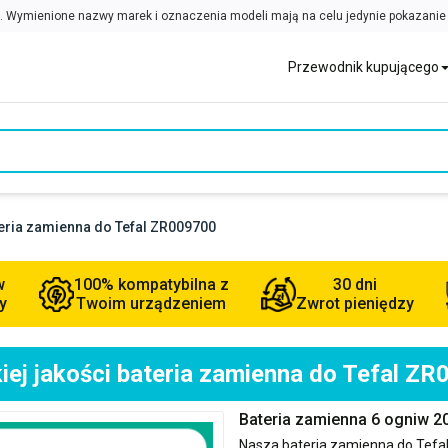
Przewodnik kupującego
teria zamienna do Tefal ZR009700
w
100% kompatybilna z
30 dni
y
Twoim urządzeniem
Zwrot pieniędzy
ej jakości bateria zamienna do Tefal Z
Bateria zamienna 6 ogniw 
Nasza bateria zamienna do
Tefa