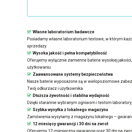
Własne laboratorium badawcze
Posiadamy własne laboratorium testowe, w którym każd
sprzedaży.
Wysoka jakość i pełna kompatybilność
Oferujemy wyłącznie zamienne baterie wysokiej jakośc
użytkowaniu.
Zaawansowane systemy bezpieczeństwa
Nasze baterie wyposażone są w wielopoziomowe zabezp
Twój odkurzacz i użytkownika.
Dłuższa żywotność i stabilna wydajność
Dzięki starannie wybranym ogniwom i testom laboratory
Szybka wysyłka z lokalnego magazynu
Zamówienia wysyłamy z magazynu lokalnego – gwarant
12 miesięcy gwarancji i 30 dni na zwrot
Oferujemy 12-miesięczną gwarancję oraz 30 dni na zwro