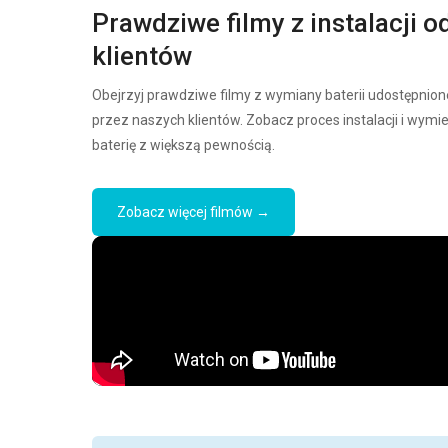
Prawdziwe filmy z instalacji o
klientów
Obejrzyj prawdziwe filmy z wymiany baterii udostępnion
przez naszych klientów. Zobacz proces instalacji i wymi
baterię z większą pewnością.
Zobacz więcej filmów →