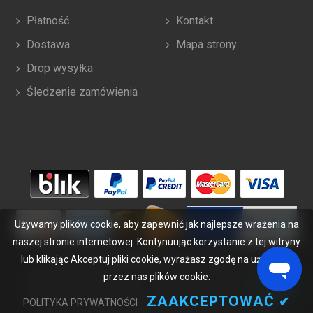
Płatność
Kontakt
Dostawa
Mapa strony
Drop wysyłka
Śledzenie zamówienia
Używamy plików cookie, aby zapewnić jak najlepsze wrażenia na
naszej stronie internetowej. Kontynuując korzystanie z tej witryny
lub klikając Akceptuj pliki cookie, wyrażasz zgodę na używanie
Copyright ©
2026
bateriabuy.pl
. Wszelkie prawa zastrzeżone.
Wyznaczone znaki handlowe i marki są własnością ich właścicieli.
przez nas plików cookie.
BateriaBuy.pl nie jest powiązany z żadnymi markami OEM. Wszystkie
ZAAKCEPTOWAĆ
✔
POLITYKA PRYWATNOŚCI
produkty na tej stronie są ogólnymi, nieoryginalnymi częściami