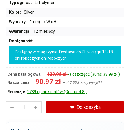
Typ ogniwa:
Li-Polymer
Kolor:
Silver
Wymiary:
*mm(L x W x H)
Gwarancja:
12 miesięcy
Dostępność:
Dostępny w magazynie. Dostawa do PL w ciągu 13-18
dni roboczych dni roboczych.
129.96 zł
Cena katalogowa :
- ( oszczędź (30%): 38.99 zł )
90.97 zł
Nasza cena :
+ zł 7.99 koszty wysyłki
Recenzje:
1739 opinii klientów (Ocena: 4.8 )
Do koszyka