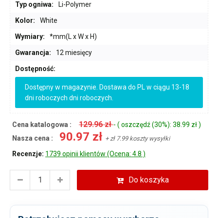
Typ ogniwa:
Li-Polymer
Kolor:
White
Wymiary:
*mm(L x W x H)
Gwarancja:
12 miesięcy
Dostępność:
Dostępny w magazynie. Dostawa do PL w ciągu 13-18
dni roboczych dni roboczych.
129.96 zł
Cena katalogowa :
- ( oszczędź (30%): 38.99 zł )
90.97 zł
Nasza cena :
+ zł 7.99 koszty wysyłki
Recenzje:
1739 opinii klientów (Ocena: 4.8 )
Do koszyka