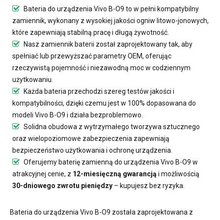
Bateria do urządzenia Vivo B-O9
to w pełni kompatybilny
zamiennik, wykonany z wysokiej jakości ogniw litowo-jonowych,
które zapewniają stabilną pracę i długą żywotność.
Nasz
zamiennik baterii
został zaprojektowany tak, aby
spełniać lub przewyższać parametry OEM, oferując
rzeczywistą pojemność i niezawodną moc w codziennym
użytkowaniu.
Każda bateria przechodzi szereg testów jakości i
kompatybilności, dzięki czemu jest w 100% dopasowana do
modeli Vivo B-O9 i działa bezproblemowo.
Solidna obudowa z wytrzymałego tworzywa sztucznego
oraz wielopoziomowe zabezpieczenia zapewniają
bezpieczeństwo użytkowania i ochronę urządzenia.
Oferujemy
baterię zamienną do urządzenia Vivo B-O9
w
atrakcyjnej cenie, z
12-miesięczną gwarancją
i możliwością
30-dniowego zwrotu pieniędzy
– kupujesz bez ryzyka.
Bateria do urządzenia Vivo B-O9
została zaprojektowana z