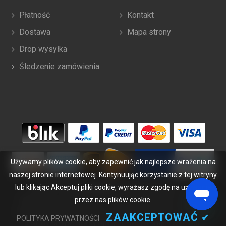
Płatność
Kontakt
Dostawa
Mapa strony
Drop wysyłka
Śledzenie zamówienia
Używamy plików cookie, aby zapewnić jak najlepsze wrażenia na
naszej stronie internetowej. Kontynuując korzystanie z tej witryny
lub klikając Akceptuj pliki cookie, wyrażasz zgodę na używanie
Copyright ©
2026
bateriabuy.pl
. Wszelkie prawa zastrzeżone.
Wyznaczone znaki handlowe i marki są własnością ich właścicieli.
przez nas plików cookie.
BateriaBuy.pl nie jest powiązany z żadnymi markami OEM. Wszystkie
ZAAKCEPTOWAĆ
✔
POLITYKA PRYWATNOŚCI
produkty na tej stronie są ogólnymi, nieoryginalnymi częściami