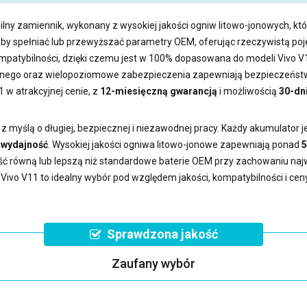
lny zamiennik, wykonany z wysokiej jakości ogniw litowo-jonowych, któ
aby spełniać lub przewyższać parametry OEM, oferując rzeczywistą 
ompatybilności, dzięki czemu jest w 100% dopasowana do modeli Vivo V
ego oraz wielopoziomowe zabezpieczenia zapewniają bezpieczeństwo
1
w atrakcyjnej cenie, z
12-miesięczną gwarancją
i możliwością
30-dn
 myślą o długiej, bezpiecznej i niezawodnej pracy. Każdy akumulator 
ą wydajność
. Wysokiej jakości ogniwa litowo-jonowe zapewniają ponad
5
ść równą lub lepszą niż standardowe baterie OEM przy zachowaniu na
 Vivo V11
to idealny wybór pod względem jakości, kompatybilności i ceny
Sprawdzona jakość
Zaufany wybór