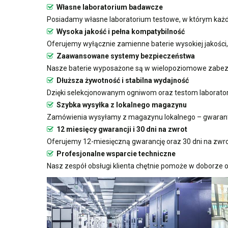
Własne laboratorium badawcze
Posiadamy własne laboratorium testowe, w którym każda
Wysoka jakość i pełna kompatybilność
Oferujemy wyłącznie zamienne baterie wysokiej jakości
Zaawansowane systemy bezpieczeństwa
Nasze baterie wyposażone są w wielopoziomowe zabezp
Dłuższa żywotność i stabilna wydajność
Dzięki selekcjonowanym ogniwom oraz testom laboratoryj
Szybka wysyłka z lokalnego magazynu
Zamówienia wysyłamy z magazynu lokalnego – gwarant
12 miesięcy gwarancji i 30 dni na zwrot
Oferujemy 12-miesięczną gwarancję oraz 30 dni na zwro
Profesjonalne wsparcie techniczne
Nasz zespół obsługi klienta chętnie pomoże w doborze o