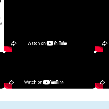
d
e
eń