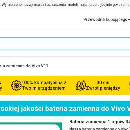
Przewodnik kupującego
eria zamienna do Vivo V11
w
100% kompatybilna z
30 dni
y
Twoim urządzeniem
Zwrot pieniędzy
sokiej jakości bateria zamienna do Vivo 
Bateria zamienna 1 ogniw 
Nasza bateria zamienna do
Vivo