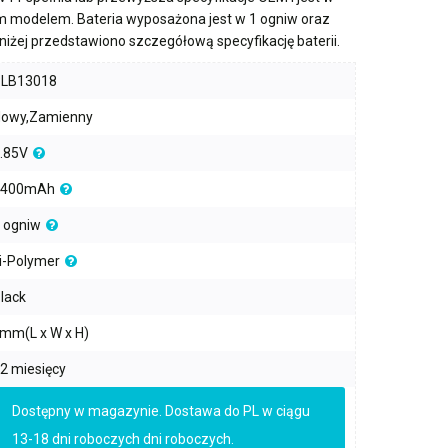
m modelem. Bateria wyposażona jest w
1 ogniw
oraz
oniżej przedstawiono szczegółową specyfikację baterii.
PLB13018
owy,Zamienny
.85V
3400mAh
 ogniw
i-Polymer
lack
mm(L x W x H)
2 miesięcy
Dostępny w magazynie. Dostawa do PL w ciągu
13-18 dni roboczych dni roboczych.