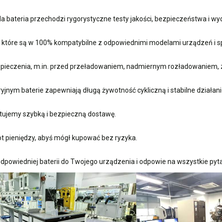
 bateria przechodzi rygorystyczne testy jakości, bezpieczeństwa i w
, które są w 100% kompatybilne z odpowiednimi modelami urządzeń i sp
ieczenia, m.in. przed przeładowaniem, nadmiernym rozładowaniem, 
nym baterie zapewniają długą żywotność cykliczną i stabilne działani
ujemy szybką i bezpieczną dostawę.
t pieniędzy, abyś mógł kupować bez ryzyka.
dpowiedniej baterii do Twojego urządzenia i odpowie na wszystkie pyta