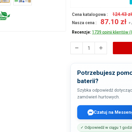
124.43 z
Cena katalogowa :
87.10 zł
Nasza cena :
+ 
Recenzje:
1739 opinii klientów (
Potrzebujesz pomo
baterii?
Szybka odpowiedź dotycząc
zamówień hurtowych.
Czatuj na Messen
✓ Odpowiedź w ciągu 1 godz