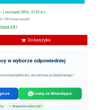
ł
- ( oszczędź (30%): 37.33 zł )
zł 7.99 koszty wysyłki
Ocena: 4.8 )
Do koszyka
cy w wyborze odpowiedniej
a kompatybilności, doradztwa produktowego i
gerze
Czatuj na WhatsAppie
iny
✓ Wsparcie online 24/7