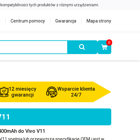
Centrum pomocy
Gwarancja
Mapa strony
0
12 miesięcy
Wsparcie klienta
gwarancji
24/7
V11
3400mAh do Vivo V11
 V11
spełnia lub przewyższa specyfikacje OEM i jest w