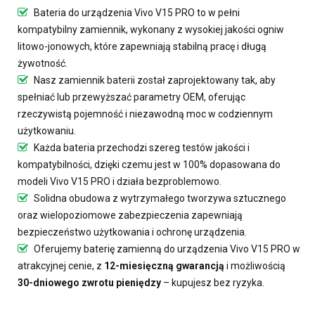
Bateria do urządzenia Vivo V15 PRO
to w pełni
kompatybilny zamiennik, wykonany z wysokiej jakości ogniw
litowo-jonowych, które zapewniają stabilną pracę i długą
żywotność.
Nasz
zamiennik baterii
został zaprojektowany tak, aby
spełniać lub przewyższać parametry OEM, oferując
rzeczywistą pojemność i niezawodną moc w codziennym
użytkowaniu.
Każda bateria przechodzi szereg testów jakości i
kompatybilności, dzięki czemu jest w 100% dopasowana do
modeli Vivo V15 PRO i działa bezproblemowo.
Solidna obudowa z wytrzymałego tworzywa sztucznego
oraz wielopoziomowe zabezpieczenia zapewniają
bezpieczeństwo użytkowania i ochronę urządzenia.
Oferujemy
baterię zamienną do urządzenia Vivo V15 PRO
w
atrakcyjnej cenie, z
12-miesięczną gwarancją
i możliwością
30-dniowego zwrotu pieniędzy
– kupujesz bez ryzyka.