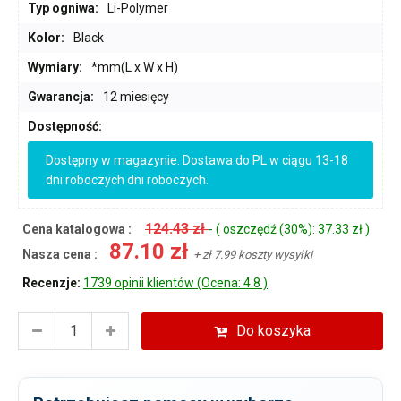
Typ ogniwa:
Li-Polymer
Kolor:
Black
Wymiary:
*mm(L x W x H)
Gwarancja:
12 miesięcy
Dostępność:
Dostępny w magazynie. Dostawa do PL w ciągu 13-18
dni roboczych dni roboczych.
124.43 zł
Cena katalogowa :
- ( oszczędź (30%): 37.33 zł )
87.10 zł
Nasza cena :
+ zł 7.99 koszty wysyłki
Recenzje:
1739 opinii klientów (Ocena: 4.8 )
Do koszyka