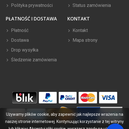
Polityka prywatności
Status zamówienia
PŁATNOŚĆ I DOSTAWA
KONTAKT
Płatność
Kontakt
Dostawa
Mapa strony
Drop wysyłka
Śledzenie zamówienia
Używamy plików cookie, aby zapewnić jak najlepsze wrażenia na
naszej stronie internetowej. Kontynuując korzystanie z tej witryny
lub klikając Akceptuj pliki cookie, wyrażasz zgodę na używanie
Copyright ©
2026
bateriabuy.pl
. Wszelkie prawa zastrzeżone.