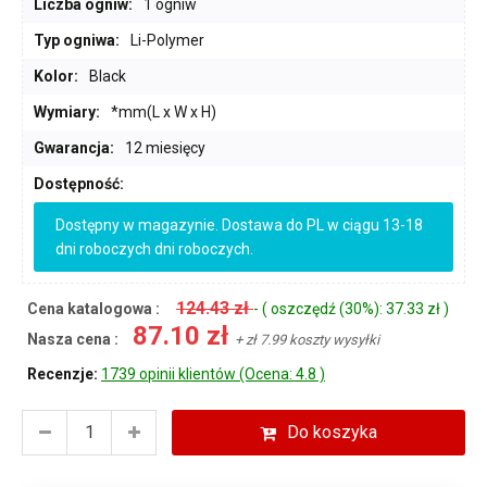
Liczba ogniw:
1 ogniw
Typ ogniwa:
Li-Polymer
Kolor:
Black
Wymiary:
*mm(L x W x H)
Gwarancja:
12 miesięcy
Dostępność:
Dostępny w magazynie. Dostawa do PL w ciągu 13-18
dni roboczych dni roboczych.
124.43 zł
Cena katalogowa :
- ( oszczędź (30%): 37.33 zł )
87.10 zł
Nasza cena :
+ zł 7.99 koszty wysyłki
Recenzje:
1739 opinii klientów (Ocena: 4.8 )
Do koszyka