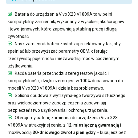
Bateria do urządzenia Vivo X23 V1809A
to w pełni
kompatybilny zamiennik, wykonany z wysokiej jakości ogniw
litowo-jonowych, które zapewniają stabilną pracę i długą
żywotność.
Nasz
zamiennik baterii
został zaprojektowany tak, aby
spełniać lub przewyższać parametry OEM, oferując
rzeczywistą pojemność i niezawodną moc w codziennym
użytkowaniu.
Każda bateria przechodzi szereg testów jakości i
kompatybilności, dzięki czemu jest w 100% dopasowana do
modeli Vivo X23 V1809A i działa bezproblemowo.
Solidna obudowa z wytrzymałego tworzywa sztucznego
oraz wielopoziomowe zabezpieczenia zapewniają
bezpieczeństwo użytkowania i ochronę urządzenia.
Oferujemy
baterię zamienną do urządzenia Vivo X23
V1809A
w atrakcyjnej cenie, z
12-miesięczną gwarancją
i
możliwością
30-dniowego zwrotu pieniędzy
– kupujesz bez