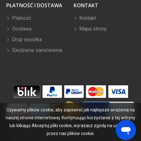
PŁATNOŚĆ I DOSTAWA
KONTAKT
Płatność
Kontakt
Dostawa
Mapa strony
Drop wysyłka
Śledzenie zamówienia
Używamy plików cookie, aby zapewnić jak najlepsze wrażenia na
naszej stronie internetowej. Kontynuując korzystanie z tej witryny
lub klikając Akceptuj pliki cookie, wyrażasz zgodę na używanie
Copyright ©
2026
bateriabuy.pl
. Wszelkie prawa zastrzeżone.
Wyznaczone znaki handlowe i marki są własnością ich właścicieli.
przez nas plików cookie.
BateriaBuy.pl nie jest powiązany z żadnymi markami OEM. Wszystkie