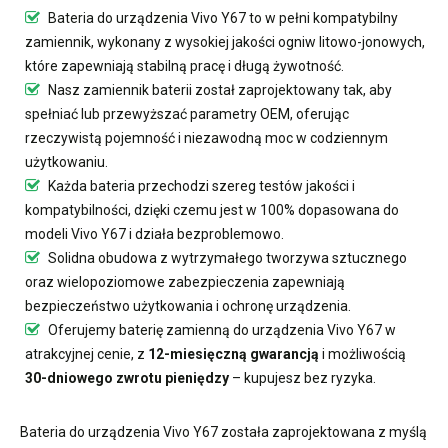
Bateria do urządzenia Vivo Y67
to w pełni kompatybilny
zamiennik, wykonany z wysokiej jakości ogniw litowo-jonowych,
które zapewniają stabilną pracę i długą żywotność.
Nasz
zamiennik baterii
został zaprojektowany tak, aby
spełniać lub przewyższać parametry OEM, oferując
rzeczywistą pojemność i niezawodną moc w codziennym
użytkowaniu.
Każda bateria przechodzi szereg testów jakości i
kompatybilności, dzięki czemu jest w 100% dopasowana do
modeli Vivo Y67 i działa bezproblemowo.
Solidna obudowa z wytrzymałego tworzywa sztucznego
oraz wielopoziomowe zabezpieczenia zapewniają
bezpieczeństwo użytkowania i ochronę urządzenia.
Oferujemy
baterię zamienną do urządzenia Vivo Y67
w
atrakcyjnej cenie, z
12-miesięczną gwarancją
i możliwością
30-dniowego zwrotu pieniędzy
– kupujesz bez ryzyka.
Bateria do urządzenia Vivo Y67
została zaprojektowana z myślą