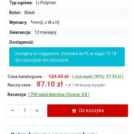
Typ ogniwa:
Li-Polymer
Kolor:
Black
Wymiary:
*mm(L x W x H)
Gwarancja:
12 miesięcy
Dostępność:
Dostępny w magazynie. Dostawa do PL w ciągu 13-18
dni roboczych dni roboczych.
124.43 zł
Cena katalogowa :
- ( oszczędź (30%): 37.33 zł )
87.10 zł
Nasza cena :
+ zł 7.99 koszty wysyłki
Recenzje:
1739 opinii klientów (Ocena: 4.8 )
Do koszyka