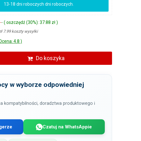
13-18 dni roboczych dni roboczych.
ł
- ( oszczędź (30%): 37.88 zł )
zł 7.99 koszty wysyłki
Ocena: 4.8 )
Do koszyka
cy w wyborze odpowiedniej
a kompatybilności, doradztwa produktowego i
gerze
Czatuj na WhatsAppie