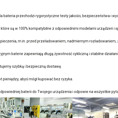
 bateria przechodzi rygorystyczne testy jakości, bezpieczeństwa i w
, które są w 100% kompatybilne z odpowiednimi modelami urządzeń i sp
ieczenia, m.in. przed przeładowaniem, nadmiernym rozładowaniem, 
nym baterie zapewniają długą żywotność cykliczną i stabilne działani
ujemy szybką i bezpieczną dostawę.
t pieniędzy, abyś mógł kupować bez ryzyka.
dpowiedniej baterii do Twojego urządzenia i odpowie na wszystkie pyta