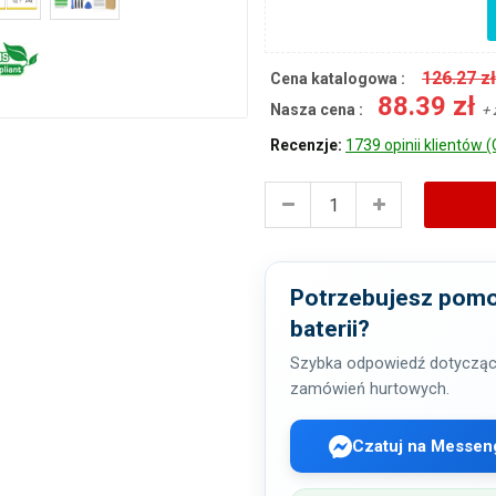
126.27 z
Cena katalogowa :
88.39 zł
Nasza cena :
+ 
Recenzje:
1739 opinii klientów (
Potrzebujesz pomo
baterii?
Szybka odpowiedź dotycząc
zamówień hurtowych.
Czatuj na Messen