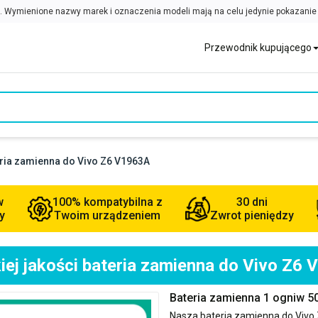
Przewodnik kupującego
eria zamienna do Vivo Z6 V1963A
w
100% kompatybilna z
30 dni
y
Twoim urządzeniem
Zwrot pieniędzy
ej jakości bateria zamienna do Vivo Z6
Bateria zamienna 1 ogniw 
Nasza bateria zamienna do
Vivo