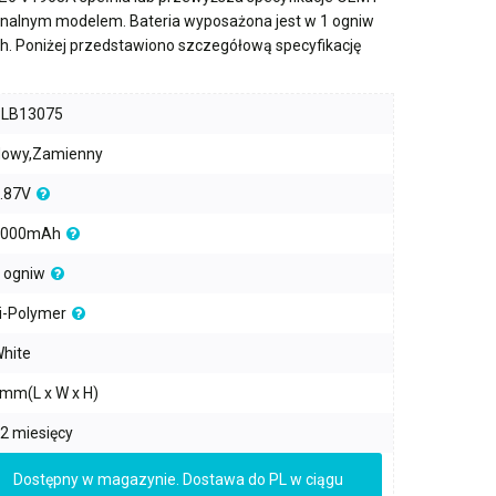
ginalnym modelem. Bateria wyposażona jest w
1 ogniw
h
. Poniżej przedstawiono szczegółową specyfikację
PLB13075
owy,Zamienny
.87V
5000mAh
 ogniw
i-Polymer
hite
mm(L x W x H)
2 miesięcy
Dostępny w magazynie. Dostawa do PL w ciągu