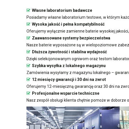
Własne laboratorium badawcze
Posiadamy własne laboratorium testowe, w którym każda
Wysoka jakość i pełna kompatybilność
Oferujemy wyłącznie zamienne baterie wysokiej jakości
Zaawansowane systemy bezpieczeństwa
Nasze baterie wyposażone są w wielopoziomowe zabezp
Dłuższa żywotność i stabilna wydajność
Dzięki selekcjonowanym ogniwom oraz testom laboratoryj
Szybka wysyłka z lokalnego magazynu
Zamówienia wysyłamy z magazynu lokalnego – gwarant
12 miesięcy gwarancji i 30 dni na zwrot
Oferujemy 12-miesięczną gwarancję oraz 30 dni na zwro
Profesjonalne wsparcie techniczne
Nasz zespół obsługi klienta chętnie pomoże w doborze o