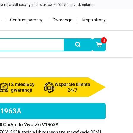
Centrum pomocy
Gwarancja
Mapa strony
0
12 miesięcy
Wsparcie klienta
gwarancji
24/7
 V1963A
5000mAh do Vivo Z6 V1963A
 Z6 V1963A
spełnia lub przewyższa specyfikacje OEM i