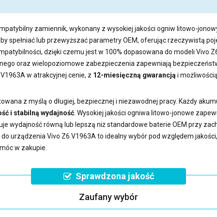
mpatybilny zamiennik, wykonany z wysokiej jakości ogniw litowo-jonowy
aby spełniać lub przewyższać parametry OEM, oferując rzeczywistą 
kompatybilności, dzięki czemu jest w 100% dopasowana do modeli Vivo 
ego oraz wielopoziomowe zabezpieczenia zapewniają bezpieczeństwo
6 V1963A
w atrakcyjnej cenie, z
12-miesięczną gwarancją
i możliwości
owana z myślą o długiej, bezpiecznej i niezawodnej pracy. Każdy akum
ść i stabilną wydajność
. Wysokiej jakości ogniwa litowo-jonowe zape
uje wydajność równą lub lepszą niż standardowe baterie OEM przy z
a do urządzenia Vivo Z6 V1963A
to idealny wybór pod względem jakości, 
omóc w zakupie.
Sprawdzona jakość
Zaufany wybór