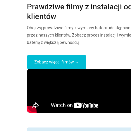
Prawdziwe filmy z instalacji o
klientów
Obejrzyj prawdziwe filmy z wymiany baterii udostępnion
przez naszych klientów. Zobacz proces instalacji i wymi
baterię z większą pewnością.
Zobacz więcej filmów →