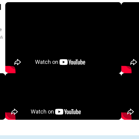
d
e
eń