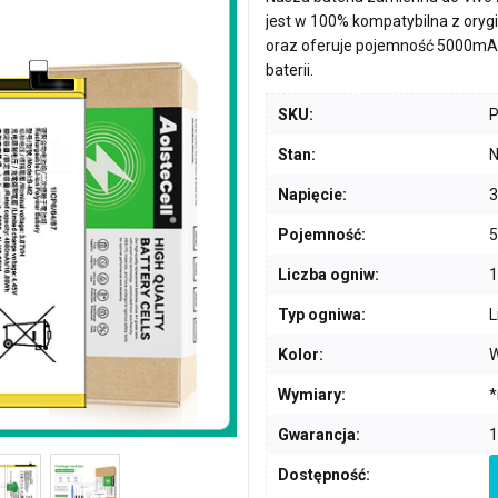
jest w 100% kompatybilna z ory
oraz oferuje pojemność
5000mA
baterii.
SKU:
Stan:
N
Napięcie:
3
Pojemność:
Liczba ogniw:
1
Typ ogniwa:
L
Kolor:
W
Wymiary:
*
Gwarancja:
1
Dostępność: