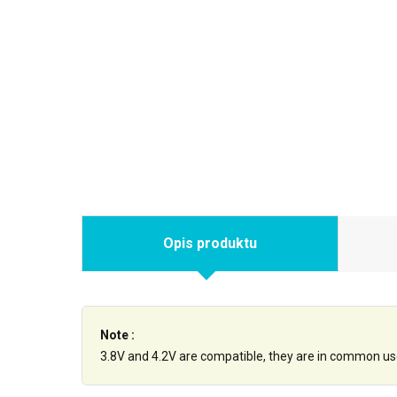
Opis produktu
Note :
3.8V and 4.2V are compatible, they are in common us