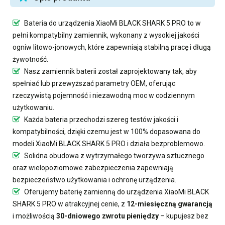
Bateria do urządzenia XiaoMi BLACK SHARK 5 PRO
to w
pełni kompatybilny zamiennik, wykonany z wysokiej jakości
ogniw litowo-jonowych, które zapewniają stabilną pracę i długą
żywotność.
Nasz
zamiennik baterii
został zaprojektowany tak, aby
spełniać lub przewyższać parametry OEM, oferując
rzeczywistą pojemność i niezawodną moc w codziennym
użytkowaniu.
Każda bateria przechodzi szereg testów jakości i
kompatybilności, dzięki czemu jest w 100% dopasowana do
modeli XiaoMi BLACK SHARK 5 PRO i działa bezproblemowo.
Solidna obudowa z wytrzymałego tworzywa sztucznego
oraz wielopoziomowe zabezpieczenia zapewniają
bezpieczeństwo użytkowania i ochronę urządzenia.
Oferujemy
baterię zamienną do urządzenia XiaoMi BLACK
SHARK 5 PRO
w atrakcyjnej cenie, z
12-miesięczną gwarancją
i możliwością
30-dniowego zwrotu pieniędzy
– kupujesz bez