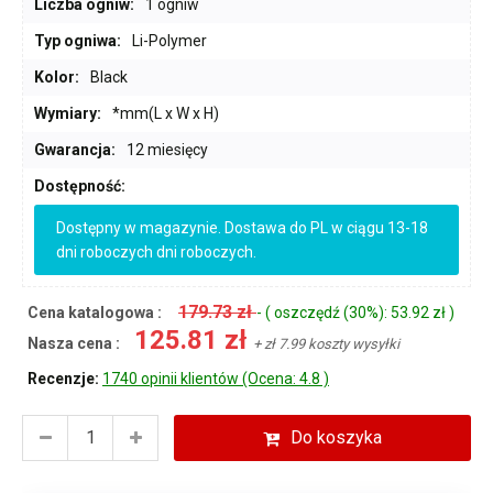
Liczba ogniw:
1 ogniw
Typ ogniwa:
Li-Polymer
Kolor:
Black
Wymiary:
*mm(L x W x H)
Gwarancja:
12 miesięcy
Dostępność:
Dostępny w magazynie. Dostawa do PL w ciągu 13-18
dni roboczych dni roboczych.
179.73 zł
Cena katalogowa :
- ( oszczędź (30%): 53.92 zł )
125.81 zł
Nasza cena :
+ zł 7.99 koszty wysyłki
Recenzje:
1740 opinii klientów (Ocena: 4.8 )
Do koszyka