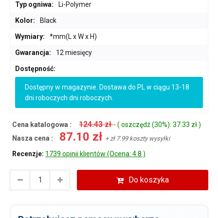
Typ ogniwa:
Li-Polymer
Kolor:
Black
Wymiary:
*mm(L x W x H)
Gwarancja:
12 miesięcy
Dostępność:
Dostępny w magazynie. Dostawa do PL w ciągu 13-18
dni roboczych dni roboczych.
124.43 zł
Cena katalogowa :
- ( oszczędź (30%): 37.33 zł )
87.10 zł
Nasza cena :
+ zł 7.99 koszty wysyłki
Recenzje:
1739 opinii klientów (Ocena: 4.8 )
Do koszyka