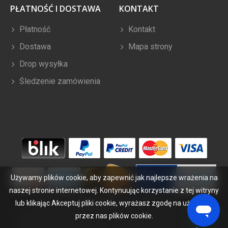
PŁATNOŚĆ I DOSTAWA
KONTAKT
Płatność
Kontakt
Dostawa
Mapa strony
Drop wysyłka
Śledzenie zamówienia
Używamy plików cookie, aby zapewnić jak najlepsze wrażenia na
naszej stronie internetowej. Kontynuując korzystanie z tej witryny
lub klikając Akceptuj pliki cookie, wyrażasz zgodę na używanie
Copyright ©
2026
bateriabuy.pl
. Wszelkie prawa zastrzeżone.
Wyznaczone znaki handlowe i marki są własnością ich właścicieli.
przez nas plików cookie.
BateriaBuy.pl nie jest powiązany z żadnymi markami OEM. Wszystkie