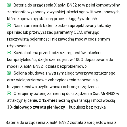
Bateria do urządzenia XiaoMi BN32
to w pełni kompatybilny
zamiennik, wykonany z wysokiej jakości ogniw litowo-jonowych,
które zapewniają stabilną pracę i długą żywotność.
Nasz
zamiennik baterii
został zaprojektowany tak, aby
spełniać lub przewyższać parametry OEM, oferując
rzeczywistą pojemność i niezawodną moc w codziennym
użytkowaniu.
Każda bateria przechodzi szereg testów jakości i
kompatybilności, dzięki czemu jest w 100% dopasowana do
modeli XiaoMi BN32 i działa bezproblemowo.
Solidna obudowa z wytrzymałego tworzywa sztucznego
oraz wielopoziomowe zabezpieczenia zapewniają
bezpieczeństwo użytkowania i ochronę urządzenia.
Oferujemy
baterię zamienną do urządzenia XiaoMi BN32
w
atrakcyjnej cenie, z
12-miesięczną gwarancją
i możliwością
30-dniowego zwrotu pieniędzy
– kupujesz bez ryzyka.
Bateria do urządzenia XiaoMi BN32
została zaprojektowana z