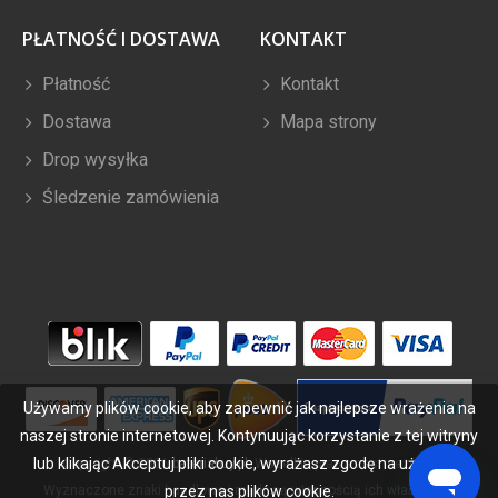
PŁATNOŚĆ I DOSTAWA
KONTAKT
Płatność
Kontakt
Dostawa
Mapa strony
Drop wysyłka
Śledzenie zamówienia
Używamy plików cookie, aby zapewnić jak najlepsze wrażenia na
naszej stronie internetowej. Kontynuując korzystanie z tej witryny
lub klikając Akceptuj pliki cookie, wyrażasz zgodę na używanie
Copyright ©
2026
bateriabuy.pl
. Wszelkie prawa zastrzeżone.
przez nas plików cookie.
Wyznaczone znaki handlowe i marki są własnością ich właścicieli.