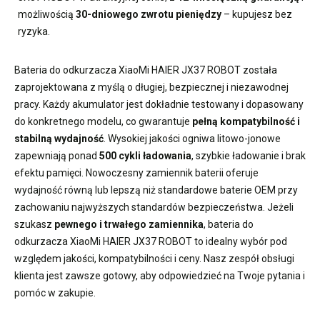
możliwością
30-dniowego zwrotu pieniędzy
– kupujesz bez
ryzyka.
Bateria do odkurzacza XiaoMi HAIER JX37 ROBOT
została
zaprojektowana z myślą o długiej, bezpiecznej i niezawodnej
pracy. Każdy akumulator jest dokładnie testowany i dopasowany
do konkretnego modelu, co gwarantuje
pełną kompatybilność i
stabilną wydajność
. Wysokiej jakości ogniwa litowo-jonowe
zapewniają ponad
500 cykli ładowania
, szybkie ładowanie i brak
efektu pamięci. Nowoczesny
zamiennik baterii
oferuje
wydajność równą lub lepszą niż standardowe baterie OEM przy
zachowaniu najwyższych standardów bezpieczeństwa. Jeżeli
szukasz
pewnego i trwałego zamiennika
,
bateria do
odkurzacza XiaoMi HAIER JX37 ROBOT
to idealny wybór pod
względem jakości, kompatybilności i ceny. Nasz zespół obsługi
klienta jest zawsze gotowy, aby odpowiedzieć na Twoje pytania i
pomóc w zakupie.