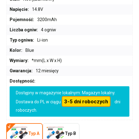
Napięcie:
14.8V
Pojemność:
3200mAh
Liczba ogniw:
4 ogniw
Typ ogniwa:
Li-ion
Kolor:
Blue
Wymiary:
*mm(L x W x H)
Gwarancja:
12 miesięcy
Dostępność:
Dostępny w magazynie lokalnym: Magazyn lokalny.
3-5 dni roboczych
Dostawa do PL w ciągu
dni
roboczych.
Typ A
Typ B