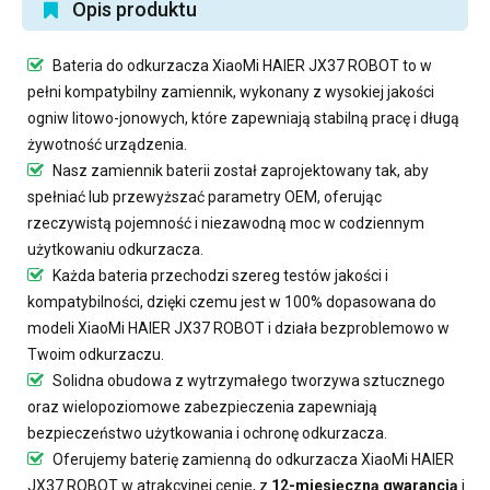
Opis produktu
Bateria do odkurzacza XiaoMi HAIER JX37 ROBOT
to w
pełni kompatybilny zamiennik, wykonany z wysokiej jakości
ogniw litowo-jonowych, które zapewniają stabilną pracę i długą
żywotność urządzenia.
Nasz
zamiennik baterii
został zaprojektowany tak, aby
spełniać lub przewyższać parametry OEM, oferując
rzeczywistą pojemność i niezawodną moc w codziennym
użytkowaniu odkurzacza.
Każda bateria przechodzi szereg testów jakości i
kompatybilności, dzięki czemu jest w 100% dopasowana do
modeli XiaoMi HAIER JX37 ROBOT i działa bezproblemowo w
Twoim odkurzaczu.
Solidna obudowa z wytrzymałego tworzywa sztucznego
oraz wielopoziomowe zabezpieczenia zapewniają
bezpieczeństwo użytkowania i ochronę odkurzacza.
Oferujemy
baterię zamienną do odkurzacza XiaoMi HAIER
JX37 ROBOT
w atrakcyjnej cenie, z
12-miesięczną gwarancją
i