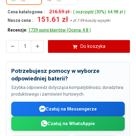
216.59 zł
Cena katalogowa :
- ( oszczędź (30%): 64.98 zł )
151.61 zł
Nasza cena :
+ zł 7.99 koszty wysyłki
Recenzje:
1739 opinii klientów (Ocena: 4.8 )
Do koszyka
Potrzebujesz pomocy w wyborze
odpowiedniej baterii?
Szybka odpowiedź dotycząca kompatybilności, doradztwa
produktowego i zamówień hurtowych.
Czatuj na Messengerze
Czatuj na WhatsAppie