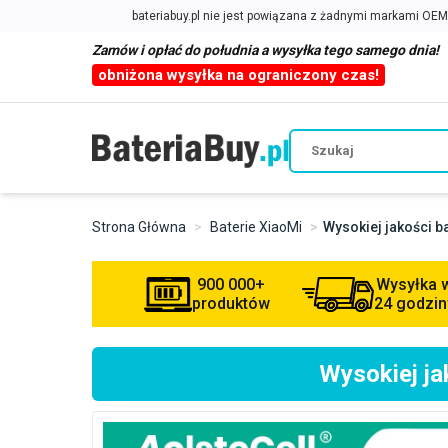
Zamów i opłać do południa a wysyłka tego samego dnia!
obniżona wysyłka na ograniczony czas!
Strona Główna
Baterie XiaoMi
Wysokiej jakości 
900 000+
Wysyłka 
produktów
24 godzin
Wysokiej j