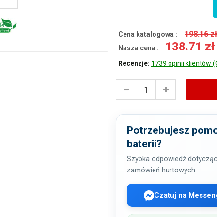
198.16 z
Cena katalogowa :
138.71 z
Nasza cena :
Recenzje:
1739 opinii klientów (
Potrzebujesz pomo
baterii?
Szybka odpowiedź dotycząc
zamówień hurtowych.
Czatuj na Messen