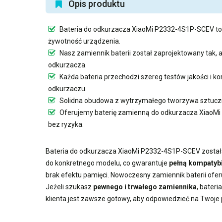
Opis produktu
Bateria do odkurzacza XiaoMi P2332-4S1P-SCEV
to
żywotność urządzenia.
Nasz
zamiennik baterii
został zaprojektowany tak,
odkurzacza.
Każda bateria przechodzi szereg testów jakości i
odkurzaczu.
Solidna obudowa z wytrzymałego tworzywa sztuczn
Oferujemy
baterię zamienną do odkurzacza XiaoM
bez ryzyka.
Bateria do odkurzacza XiaoMi P2332-4S1P-SCEV
został
do konkretnego modelu, co gwarantuje
pełną kompatybi
brak efektu pamięci. Nowoczesny
zamiennik baterii
ofer
Jeżeli szukasz
pewnego i trwałego zamiennika
,
bateri
klienta jest zawsze gotowy, aby odpowiedzieć na Twoje 