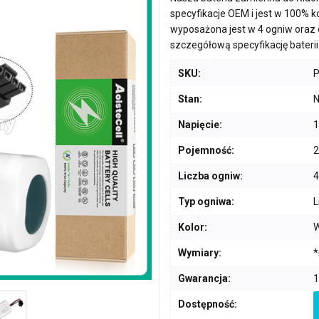
specyfikacje OEM i jest w 100% 
wyposażona jest w
4 ogniw
oraz 
szczegółową specyfikację baterii
SKU:
Stan:
N
Napięcie:
1
Pojemność:
Liczba ogniw:
4
Typ ogniwa:
L
Kolor:
W
Wymiary:
*
Gwarancja:
1
Dostępność: