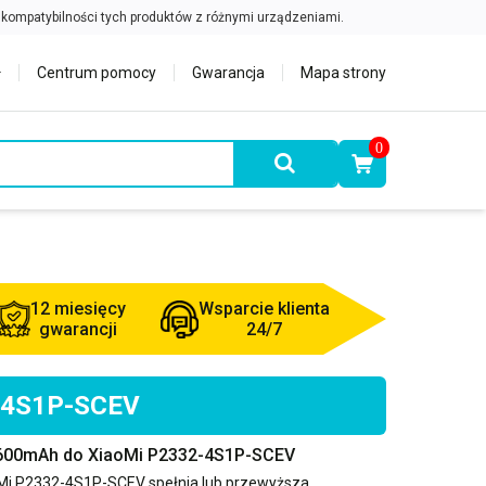
Centrum pomocy
Gwarancja
Mapa strony
0
12 miesięcy
Wsparcie klienta
gwarancji
24/7
2-4S1P-SCEV
2600mAh do XiaoMi P2332-4S1P-SCEV
Mi P2332-4S1P-SCEV
spełnia lub przewyższa