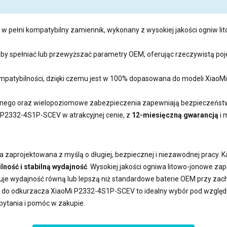
 w pełni kompatybilny zamiennik, wykonany z wysokiej jakości ogniw lit
 aby spełniać lub przewyższać parametry OEM, oferując rzeczywistą 
 kompatybilności, dzięki czemu jest w 100% dopasowana do modeli Xi
ego oraz wielopoziomowe zabezpieczenia zapewniają bezpieczeństwo
i P2332-4S1P-SCEV
w atrakcyjnej cenie, z
12-miesięczną gwarancją
i 
a zaprojektowana z myślą o długiej, bezpiecznej i niezawodnej pracy. 
lność i stabilną wydajność
. Wysokiej jakości ogniwa litowo-jonowe z
uje wydajność równą lub lepszą niż standardowe baterie OEM przy z
a do odkurzacza XiaoMi P2332-4S1P-SCEV
to idealny wybór pod względe
pytania i pomóc w zakupie.