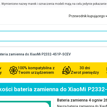
Przewodnik kupującego
bateria zamienna do XiaoMi P2332-4S1P-SCEV
w
100% kompatybilna z
30 dni
y
Twoim urządzeniem
Zwrot pieniędzy
akości bateria zamienna do XiaoMi P233
Bateria zamienna 4 ogniw 
Nasza bateria zamienna do
Xiao