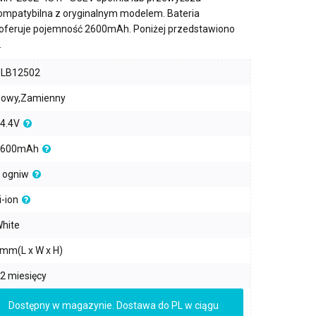
kompatybilna z oryginalnym modelem. Bateria
oferuje pojemność
2600mAh
. Poniżej przedstawiono
.
PLB12502
owy,Zamienny
4.4V
2600mAh
 ogniw
i-ion
hite
mm(L x W x H)
2 miesięcy
Dostępny w magazynie. Dostawa do PL w ciągu