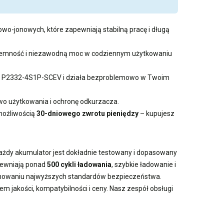
owo-jonowych, które zapewniają stabilną pracę i długą
pojemność i niezawodną moc w codziennym użytkowaniu
aoMi P2332-4S1P-SCEV i działa bezproblemowo w Twoim
 użytkowania i ochronę odkurzacza.
możliwością
30-dniowego zwrotu pieniędzy
– kupujesz
Każdy akumulator jest dokładnie testowany i dopasowany
apewniają ponad
500 cykli ładowania
, szybkie ładowanie i
achowaniu najwyższych standardów bezpieczeństwa.
m jakości, kompatybilności i ceny. Nasz zespół obsługi