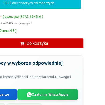
13-18 dni roboczych dni roboczych.
ł
- ( oszczędź (30%): 59.45 zł )
ł
+ zł 7.99 koszty wysyłki
Ocena: 4.8 )
Do koszyka
cy w wyborze odpowiedniej
a kompatybilności, doradztwa produktowego i
gerze
Czatuj na WhatsAppie