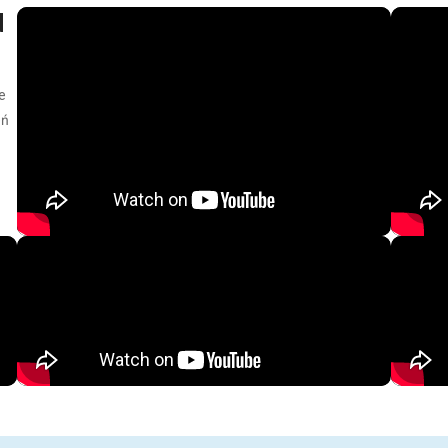
d
e
eń