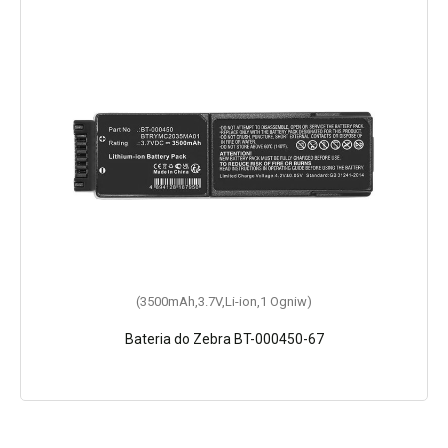
(18.01Wh,3.85V,Li-ion,1 Ogniw)
(3500mAh,3.7V,Li-ion,1 Ogniw)
Bateria do Zebra BT-000450-67
Bateria do Zebra BT-000442-00