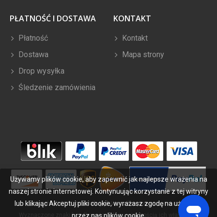
PŁATNOŚĆ I DOSTAWA
KONTAKT
Płatność
Kontakt
Dostawa
Mapa strony
Drop wysyłka
Śledzenie zamówienia
Używamy plików cookie, aby zapewnić jak najlepsze wrażenia na
naszej stronie internetowej. Kontynuując korzystanie z tej witryny
lub klikając Akceptuj pliki cookie, wyrażasz zgodę na używanie
Copyright ©
2026
bateriabuy.pl
. Wszelkie prawa zastrzeżone.
Wyznaczone znaki handlowe i marki są własnością ich właścicieli.
przez nas plików cookie.