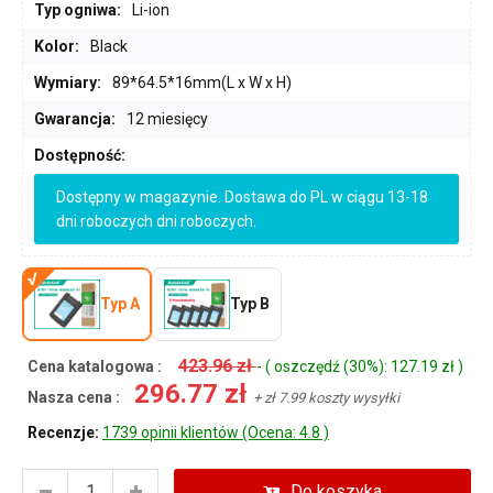
Typ ogniwa:
Li-ion
Kolor:
Black
Wymiary:
89*64.5*16mm(L x W x H)
Gwarancja:
12 miesięcy
Dostępność:
Dostępny w magazynie. Dostawa do PL w ciągu 13-18
dni roboczych dni roboczych.
Typ A
Typ B
423.96 zł
Cena katalogowa :
- ( oszczędź (30%): 127.19 zł )
296.77 zł
Nasza cena :
+ zł 7.99 koszty wysyłki
Recenzje:
1739 opinii klientów (Ocena: 4.8 )
Do koszyka