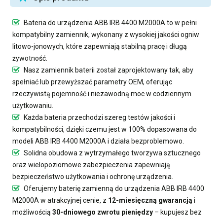
Bateria do urządzenia ABB IRB 4400 M2000A
to w pełni
kompatybilny zamiennik, wykonany z wysokiej jakości ogniw
litowo-jonowych, które zapewniają stabilną pracę i długą
żywotność.
Nasz
zamiennik baterii
został zaprojektowany tak, aby
spełniać lub przewyższać parametry OEM, oferując
rzeczywistą pojemność i niezawodną moc w codziennym
użytkowaniu.
Każda bateria przechodzi szereg testów jakości i
kompatybilności, dzięki czemu jest w 100% dopasowana do
modeli ABB IRB 4400 M2000A i działa bezproblemowo.
Solidna obudowa z wytrzymałego tworzywa sztucznego
oraz wielopoziomowe zabezpieczenia zapewniają
bezpieczeństwo użytkowania i ochronę urządzenia.
Oferujemy
baterię zamienną do urządzenia ABB IRB 4400
M2000A
w atrakcyjnej cenie, z
12-miesięczną gwarancją
i
możliwością
30-dniowego zwrotu pieniędzy
– kupujesz bez