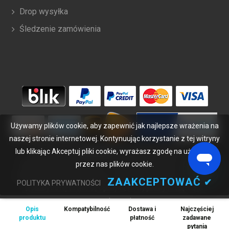
Drop wysyłka
Śledzenie zamówienia
Używamy plików cookie, aby zapewnić jak najlepsze wrażenia na
naszej stronie internetowej. Kontynuując korzystanie z tej witryny
lub klikając Akceptuj pliki cookie, wyrażasz zgodę na używanie
Copyright ©
2026
bateriabuy.pl
. Wszelkie prawa zastrzeżone.
Wyznaczone znaki handlowe i marki są własnością ich właścicieli.
przez nas plików cookie.
BateriaBuy.pl nie jest powiązany z żadnymi markami OEM. Wszystkie
ZAAKCEPTOWAĆ
✔
POLITYKA PRYWATNOŚCI
produkty na tej stronie są ogólnymi, nieoryginalnymi częściami
zamiennymi.
Opis
Kompatybilność
Dostawa i
Najczęściej
Wymienione nazwy marek i oznaczenia modeli mają jedynie na celu
produktu
płatność
zadawane
wykazanie zgodności tych produktów z różnymi urządzeniami.
pytania