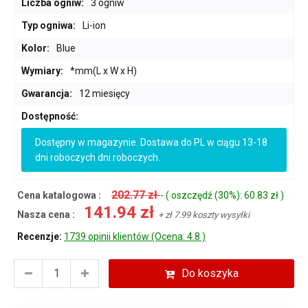
Liczba ogniw:
3 ogniw
Typ ogniwa:
Li-ion
Kolor:
Blue
Wymiary:
*mm(L x W x H)
Gwarancja:
12 miesięcy
Dostępność:
Dostępny w magazynie. Dostawa do PL w ciągu 13-18
dni roboczych dni roboczych.
202.77 zł
Cena katalogowa :
- ( oszczędź (30%): 60.83 zł )
141.94 zł
Nasza cena :
+ zł 7.99 koszty wysyłki
Recenzje:
1739 opinii klientów (Ocena: 4.8 )
Do koszyka