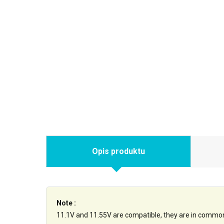
Opis produktu
Note :
11.1V and 11.55V are compatible, they are in commo