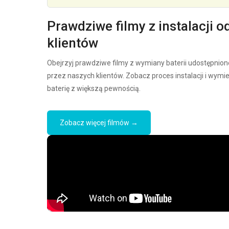
Prawdziwe filmy z instalacji o
klientów
Obejrzyj prawdziwe filmy z wymiany baterii udostępnion
przez naszych klientów. Zobacz proces instalacji i wymi
baterię z większą pewnością.
Zobacz więcej filmów →