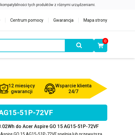
Centrum pomocy
Gwarancja
Mapa strony
0
12 miesięcy
Wsparcie klienta
gwarancji
24/7
5 AG15-51P-72VF
3.02Wh do Acer Aspire GO 15 AG15-51P-72VF
 Aspire GO 15 AG15-51P-72VF
spełnia lub przewyższa