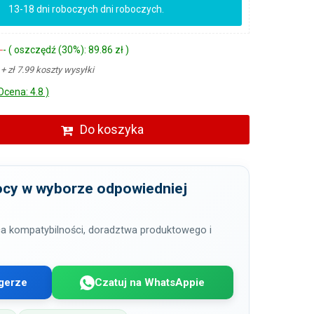
13-18 dni roboczych dni roboczych.
ł
- ( oszczędź (30%): 89.86 zł )
ł
+ zł 7.99 koszty wysyłki
Ocena: 4.8 )
Do koszyka
cy w wyborze odpowiedniej
a kompatybilności, doradztwa produktowego i
gerze
Czatuj na WhatsAppie