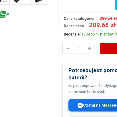
299.54 z
Cena katalogowa :
209.68 z
Nasza cena :
Recenzje:
1739 opinii klientów (
Potrzebujesz pomo
baterii?
Szybka odpowiedź dotycząc
zamówień hurtowych.
Czatuj na Messen