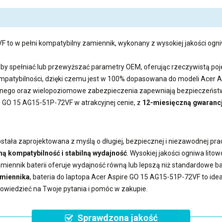
VF
to w pełni kompatybilny zamiennik, wykonany z wysokiej jakości ogniw
aby spełniać lub przewyższać parametry OEM, oferując rzeczywistą 
kompatybilności, dzięki czemu jest w 100% dopasowana do modeli Acer
ego oraz wielopoziomowe zabezpieczenia zapewniają bezpieczeństwo
re GO 15 AG15-51P-72VF
w atrakcyjnej cenie, z
12-miesięczną gwaranc
stała zaprojektowana z myślą o długiej, bezpiecznej i niezawodnej prac
ną kompatybilność i stabilną wydajność
. Wysokiej jakości ogniwa lit
miennik baterii
oferuje wydajność równą lub lepszą niż standardowe 
amiennika
,
bateria do laptopa Acer Aspire GO 15 AG15-51P-72VF
to ide
powiedzieć na Twoje pytania i pomóc w zakupie.
Sprawdzona jakość