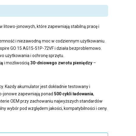
 litowo-jonowych, które zapewniają stabilną pracę i
pojemność i niezawodną moc w codziennym użytkowaniu.
 Aspire GO 15 AG15-51P-72VF i działa bezproblemowo.
 użytkowania i ochronę sprzętu.
ją
i możliwością
30-dniowego zwrotu pieniędzy
–
y. Każdy akumulator jest dokładnie testowany i
owo-jonowe zapewniają ponad
500 cykli ładowania
,
baterie OEM przy zachowaniu najwyższych standardów
alny wybór pod względem jakości, kompatybilności i ceny.