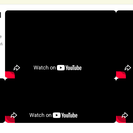
d
e
eń