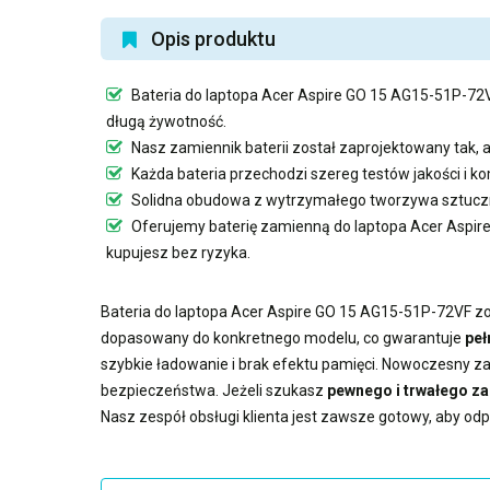
Opis produktu
Bateria do laptopa Acer Aspire GO 15 AG15-51P-72
długą żywotność.
Nasz
zamiennik baterii
został zaprojektowany tak, 
Każda bateria przechodzi szereg testów jakości i 
Solidna obudowa z wytrzymałego tworzywa sztuczn
Oferujemy
baterię zamienną do laptopa Acer Aspi
kupujesz bez ryzyka.
Bateria do laptopa Acer Aspire GO 15 AG15-51P-72VF
zo
dopasowany do konkretnego modelu, co gwarantuje
peł
szybkie ładowanie i brak efektu pamięci. Nowoczesny
za
bezpieczeństwa. Jeżeli szukasz
pewnego i trwałego z
Nasz zespół obsługi klienta jest zawsze gotowy, aby od