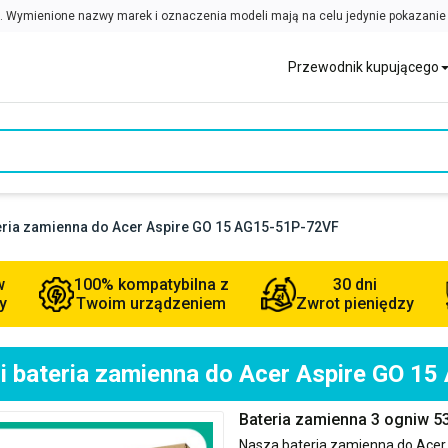
Przewodnik kupującego
teria zamienna do Acer Aspire GO 15 AG15-51P-72VF
w
100% kompatybilna z
30 dni
y
Twoim urządzeniem
Zwrot pieniędzy
ci bateria zamienna do Acer Aspire GO 1
Bateria zamienna 3 ogniw 5
Nasza bateria zamienna do
Acer