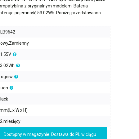
kompatybilna z oryginalnym modelem. Bateria
oferuje pojemność
53.02Wh
. Poniżej przedstawiono
.
PLB9642
owy,Zamienny
1.55V
3.02Wh
 ogniw
i-ion
lack
mm(L x W x H)
2 miesięcy
Dostępny w magazynie. Dostawa do PL w ciągu