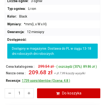
Liczba ogniw:
3 ogniw
Typ ogniwa:
Li-ion
Kolor:
Black
Wymiary:
*mm(L x W x H)
Gwarancja:
12 miesięcy
Dostępność:
Dostępny w magazynie. Dostawa do PL w ciągu 13-18
dni roboczych dni roboczych.
299.54 zł
Cena katalogowa :
- ( oszczędź (30%): 89.86 zł )
209.68 zł
Nasza cena :
+ zł 7.99 koszty wysyłki
Recenzje:
1739 opinii klientów (Ocena: 4.8 )
Do koszyka