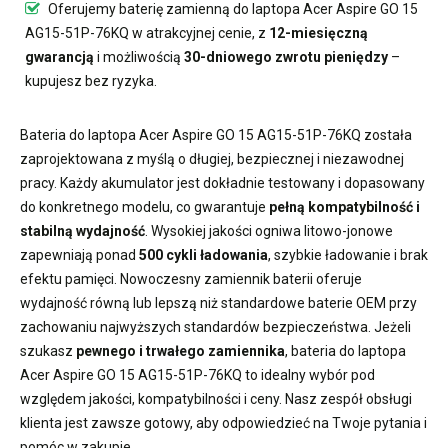
Oferujemy
baterię zamienną do laptopa Acer Aspire GO 15
AG15-51P-76KQ
w atrakcyjnej cenie, z
12-miesięczną
gwarancją
i możliwością
30-dniowego zwrotu pieniędzy
–
kupujesz bez ryzyka.
Bateria do laptopa Acer Aspire GO 15 AG15-51P-76KQ
została
zaprojektowana z myślą o długiej, bezpiecznej i niezawodnej
pracy. Każdy akumulator jest dokładnie testowany i dopasowany
do konkretnego modelu, co gwarantuje
pełną kompatybilność i
stabilną wydajność
. Wysokiej jakości ogniwa litowo-jonowe
zapewniają ponad
500 cykli ładowania
, szybkie ładowanie i brak
efektu pamięci. Nowoczesny
zamiennik baterii
oferuje
wydajność równą lub lepszą niż standardowe baterie OEM przy
zachowaniu najwyższych standardów bezpieczeństwa. Jeżeli
szukasz
pewnego i trwałego zamiennika
,
bateria do laptopa
Acer Aspire GO 15 AG15-51P-76KQ
to idealny wybór pod
względem jakości, kompatybilności i ceny. Nasz zespół obsługi
klienta jest zawsze gotowy, aby odpowiedzieć na Twoje pytania i
pomóc w zakupie.