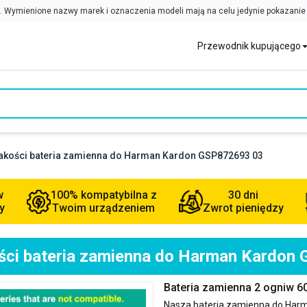
Przewodnik kupującego
jakości bateria zamienna do Harman Kardon GSP872693 03
w
100% kompatybilna z
30 dni
y
Twoim urządzeniem
Zwrot pieniędzy
ości bateria zamienna do Harman Kardon
Bateria zamienna 2 ogniw 
Nasza bateria zamienna do
Harm