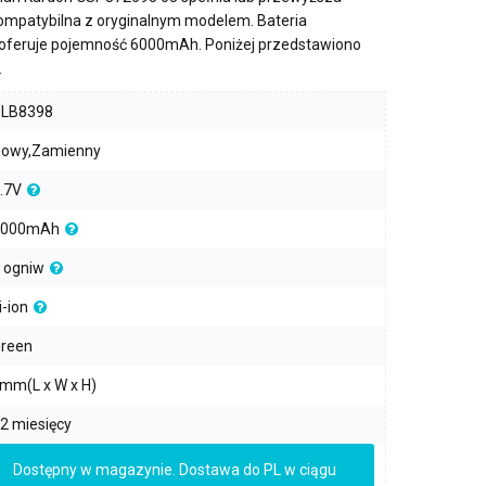
kompatybilna z oryginalnym modelem. Bateria
oferuje pojemność
6000mAh
. Poniżej przedstawiono
.
PLB8398
owy,Zamienny
.7V
6000mAh
 ogniw
i-ion
reen
mm(L x W x H)
2 miesięcy
Dostępny w magazynie. Dostawa do PL w ciągu