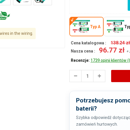
Typ A
Ty
ires in the wiring.
138.24 z
Cena katalogowa :
96.77 zł
Nasza cena :
+ 
Recenzje:
1739 opinii klientów (
Potrzebujesz pomo
baterii?
Szybka odpowiedź dotycząc
zamówień hurtowych.