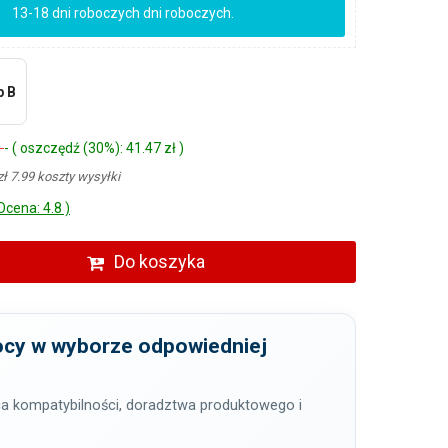
13-18 dni roboczych dni roboczych.
p B
ł
- ( oszczędź (30%): 41.47 zł )
zł 7.99 koszty wysyłki
Ocena: 4.8 )
Do koszyka
cy w wyborze odpowiedniej
a kompatybilności, doradztwa produktowego i