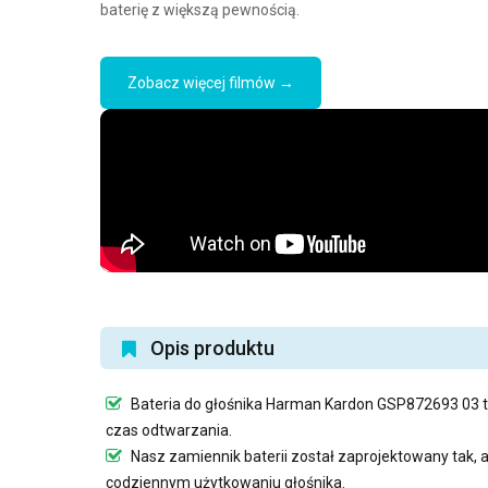
baterię z większą pewnością.
Zobacz więcej filmów →
Opis produktu
Bateria do głośnika Harman Kardon GSP872693 03
t
czas odtwarzania.
Nasz
zamiennik baterii
został zaprojektowany tak, 
codziennym użytkowaniu głośnika.