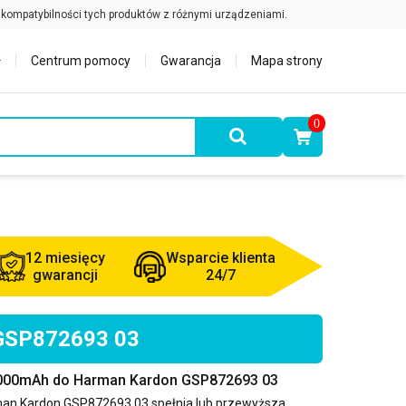
Centrum pomocy
Gwarancja
Mapa strony
0
12 miesięcy
Wsparcie klienta
gwarancji
24/7
 GSP872693 03
6000mAh do Harman Kardon GSP872693 03
an Kardon GSP872693 03
spełnia lub przewyższa