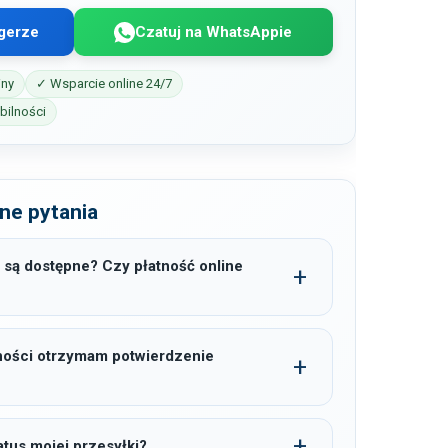
gerze
Czatuj na WhatsAppie
iny
✓ Wsparcie online 24/7
ilności
ne pytania
 są dostępne? Czy płatność online
ności otrzymam potwierdzenie
tus mojej przesyłki?