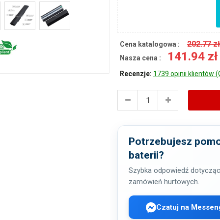
202.77 z
Cena katalogowa :
141.94 z
Nasza cena :
Recenzje:
1739 opinii klientów (
Potrzebujesz pomo
baterii?
Szybka odpowiedź dotycząc
zamówień hurtowych.
Czatuj na Messen