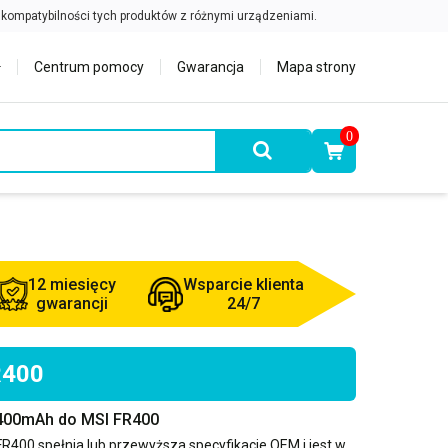
Centrum pomocy
Gwarancja
Mapa strony
0
12 miesięcy
Wsparcie klienta
gwarancji
24/7
R400
4400mAh do MSI FR400
FR400
spełnia lub przewyższa specyfikacje OEM i jest w