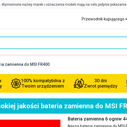
Przewodnik kupującego
eria zamienna do MSI FR400
w
100% kompatybilna z
30 dni
y
Twoim urządzeniem
Zwrot pieniędzy
okiej jakości bateria zamienna do MSI F
Bateria zamienna 6 ogniw 
Nasza bateria zamienna do
MSI 