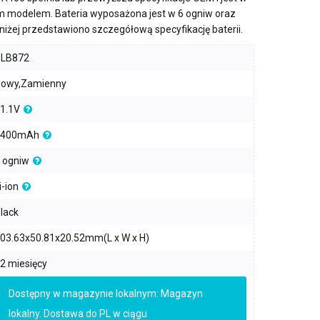
m modelem. Bateria wyposażona jest w
6 ogniw
oraz
oniżej przedstawiono szczegółową specyfikację baterii.
PLB872
owy,Zamienny
1.1V
4400mAh
 ogniw
i-ion
lack
03.63x50.81x20.52mm(L x W x H)
2 miesięcy
Dostępny w magazynie lokalnym: Magazyn
lokalny. Dostawa do PL w ciągu