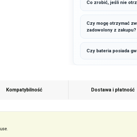
Co zrobić, jeśli nie o
Czy mogę otrzymać zwro
zadowolony z zakupu?
Czy bateria posiada gw
Kompatybilność
Dostawa i płatność
use.