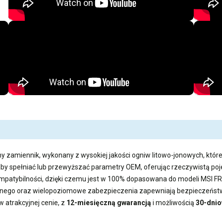
y zamiennik, wykonany z wysokiej jakości ogniw litowo-jonowych, które
aby spełniać lub przewyższać parametry OEM, oferując rzeczywistą 
kompatybilności, dzięki czemu jest w 100% dopasowana do modeli MSI F
ego oraz wielopoziomowe zabezpieczenia zapewniają bezpieczeństwo
w atrakcyjnej cenie, z
12-miesięczną gwarancją
i możliwością
30-dnio