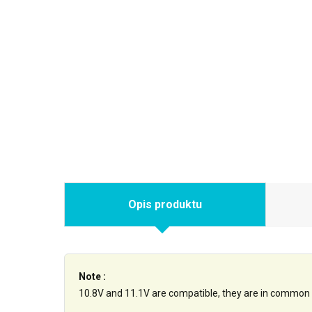
Opis produktu
Note :
10.8V and 11.1V are compatible, they are in common 