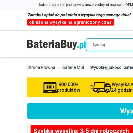
Zamów i opłać do południa a wysyłka tego samego dnia!
obniżona wysyłka na ograniczony czas!
Strona Główna
Baterie MSI
Wysokiej jakości bat
900 000+
Wysyłka 
produktów
24 godzin
Wys
Szybka wysyłka: 3-5 dni roboczych