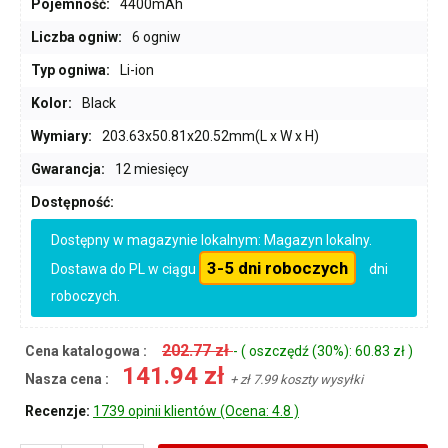
Pojemność:
4400mAh
Liczba ogniw:
6 ogniw
Typ ogniwa:
Li-ion
Kolor:
Black
Wymiary:
203.63x50.81x20.52mm(L x W x H)
Gwarancja:
12 miesięcy
Dostępność:
Dostępny w magazynie lokalnym: Magazyn lokalny.
3-5 dni roboczych
Dostawa do PL w ciągu
dni
roboczych.
202.77 zł
Cena katalogowa :
- ( oszczędź (30%): 60.83 zł )
141.94 zł
Nasza cena :
+ zł 7.99 koszty wysyłki
Recenzje:
1739 opinii klientów (Ocena: 4.8 )