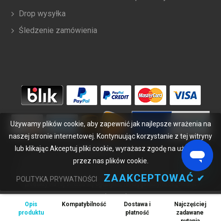
Drop wysyłka
Śledzenie zamówienia
Używamy plików cookie, aby zapewnić jak najlepsze wrażenia na
naszej stronie internetowej. Kontynuując korzystanie z tej witryny
lub klikając Akceptuj pliki cookie, wyrażasz zgodę na używanie
Copyright ©
2026
bateriabuy.pl
. Wszelkie prawa zastrzeżone.
przez nas plików cookie.
Wyznaczone znaki handlowe i marki są własnością ich właścicieli.
BateriaBuy.pl nie jest powiązany z żadnymi markami OEM. Wszystkie
ZAAKCEPTOWAĆ
✔
POLITYKA PRYWATNOŚCI
produkty na tej stronie są ogólnymi, nieoryginalnymi częściami
zamiennymi.
Opis
Kompatybilność
Dostawa i
Najczęściej
Wymienione nazwy marek i oznaczenia modeli mają jedynie na celu
produktu
płatność
zadawane
wykazanie zgodności tych produktów z różnymi urządzeniami.