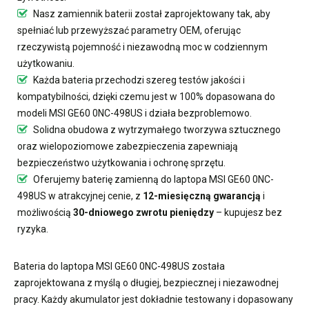
Nasz
zamiennik baterii
został zaprojektowany tak, aby
spełniać lub przewyższać parametry OEM, oferując
rzeczywistą pojemność i niezawodną moc w codziennym
użytkowaniu.
Każda bateria przechodzi szereg testów jakości i
kompatybilności, dzięki czemu jest w 100% dopasowana do
modeli MSI GE60 0NC-498US i działa bezproblemowo.
Solidna obudowa z wytrzymałego tworzywa sztucznego
oraz wielopoziomowe zabezpieczenia zapewniają
bezpieczeństwo użytkowania i ochronę sprzętu.
Oferujemy
baterię zamienną do laptopa MSI GE60 0NC-
498US
w atrakcyjnej cenie, z
12-miesięczną gwarancją
i
możliwością
30-dniowego zwrotu pieniędzy
– kupujesz bez
ryzyka.
Bateria do laptopa MSI GE60 0NC-498US
została
zaprojektowana z myślą o długiej, bezpiecznej i niezawodnej
pracy. Każdy akumulator jest dokładnie testowany i dopasowany