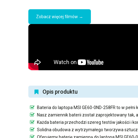
Zobacz więcej filmów →
Opis produktu
Bateria do laptopa MSI GE60-0ND-258FR
to w pełni 
Nasz
zamiennik baterii
został zaprojektowany tak, 
Każda bateria przechodzi szereg testów jakości i 
Solidna obudowa z wytrzymałego tworzywa sztuczn
Oferujemy
baterię zamienną do laptopa MSI GE60