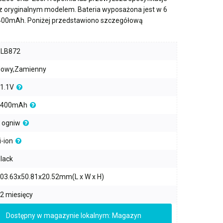
 z oryginalnym modelem. Bateria wyposażona jest w
6
400mAh
. Poniżej przedstawiono szczegółową
PLB872
owy,Zamienny
1.1V
4400mAh
 ogniw
i-ion
lack
03.63x50.81x20.52mm(L x W x H)
2 miesięcy
Dostępny w magazynie lokalnym: Magazyn