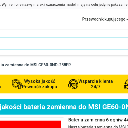
Przewodnik kupującego
eria zamienna do MSI GE60-0ND-258FR
Wysoka jakość
Wsparcie klienta
a
Pewność zakupu
24/7
 jakości bateria zamienna do MSI GE60-
Bateria zamienna 6 ogniw 
Nasza bateria zamienna do
MSI 