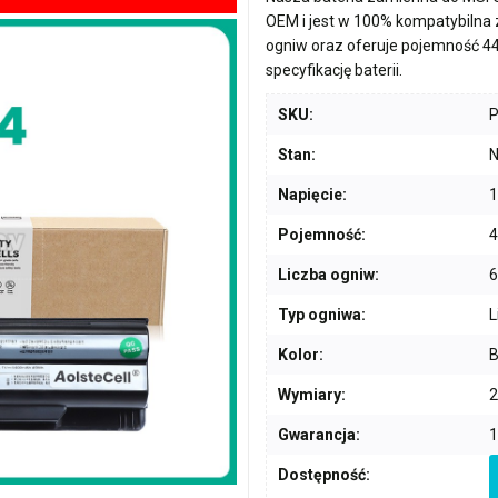
OEM i jest w 100% kompatybilna
ogniw
oraz oferuje pojemność
4
specyfikację baterii.
SKU:
Stan:
N
Napięcie:
1
Pojemność:
Liczba ogniw:
6
Typ ogniwa:
L
Kolor:
B
Wymiary:
2
Gwarancja:
1
Dostępność: