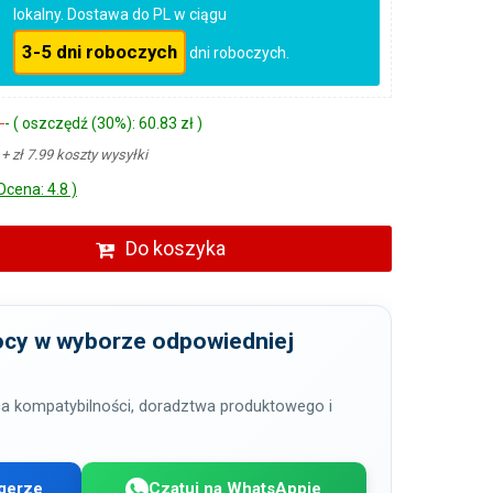
lokalny. Dostawa do PL w ciągu
3-5 dni roboczych
dni roboczych.
ł
- ( oszczędź (30%): 60.83 zł )
ł
+ zł 7.99 koszty wysyłki
Ocena: 4.8 )
Do koszyka
cy w wyborze odpowiedniej
a kompatybilności, doradztwa produktowego i
gerze
Czatuj na WhatsAppie