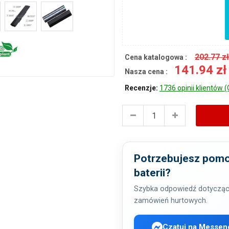
202.77 z
Cena katalogowa :
141.94 z
Nasza cena :
Recenzje:
1736 opinii klientów (
Potrzebujesz pomo
baterii?
Szybka odpowiedź dotycząc
zamówień hurtowych.
Czatuj na Messen