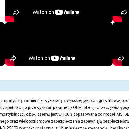
kompatybilny zamiennik, wykonany z wysokiej jakości ogniw litowo-jono
aby spełniać lub przewyższać parametry OEM, oferując rzeczywistą 
kompatybilności, dzięki czemu jest w 100% dopasowana do modeli MSI 
ego oraz wielopoziomowe zabezpieczenia zapewniają bezpieczeństwo
-0ND-258FR
w atrakcyjnej cenie, z
12-miesięczną gwarancją
i możliwoś