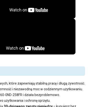
wych, które zapewniają stabilną pracę i długą żywotność.
pojemność i niezawodną moc w codziennym użytkowaniu.
GE60-0ND-258FR i działa bezproblemowo.
 użytkowania i ochronę sprzętu.
cią
30-dniowego zwrotu pieniędzy
– kupujesz bez