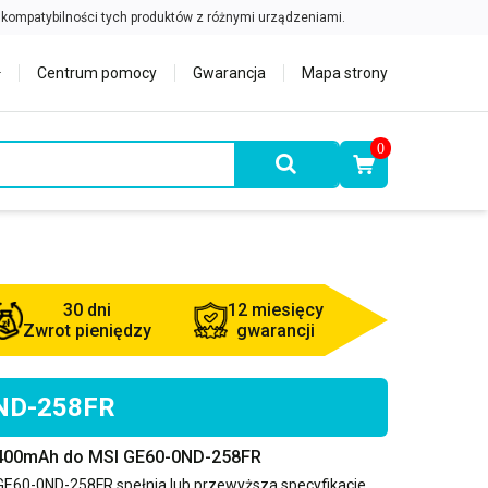
Centrum pomocy
Gwarancja
Mapa strony
0
30 dni
12 miesięcy
Zwrot pieniędzy
gwarancji
0ND-258FR
4400mAh do MSI GE60-0ND-258FR
GE60-0ND-258FR
spełnia lub przewyższa specyfikacje