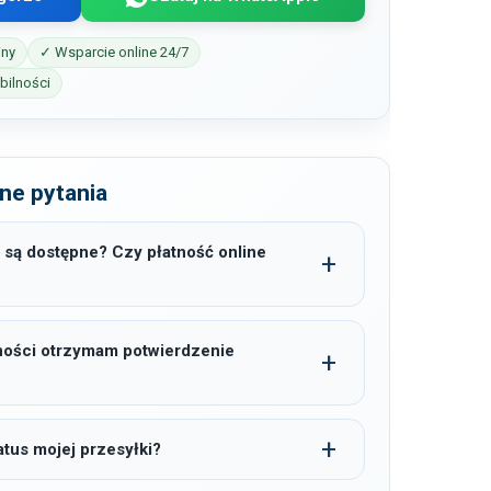
iny
✓ Wsparcie online 24/7
ilności
ne pytania
 są dostępne? Czy płatność online
ności otrzymam potwierdzenie
tus mojej przesyłki?