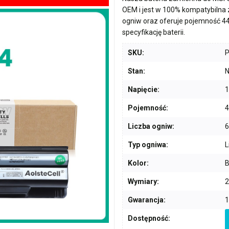
OEM i jest w 100% kompatybilna
ogniw
oraz oferuje pojemność
4
specyfikację baterii.
SKU:
Stan:
N
Napięcie:
1
Pojemność:
Liczba ogniw:
6
Typ ogniwa:
L
Kolor:
B
Wymiary:
2
Gwarancja:
1
Dostępność: