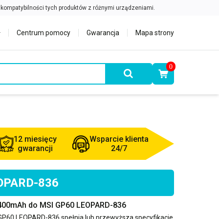
Centrum pomocy
Gwarancja
Mapa strony
0
12 miesięcy
Wsparcie klienta
gwarancji
24/7
EOPARD-836
4400mAh do MSI GP60 LEOPARD-836
GP60 LEOPARD-836
spełnia lub przewyższa specyfikacje