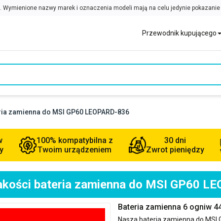
Przewodnik kupującego
eria zamienna do MSI GP60 LEOPARD-836
w
100% kompatybilna z
30 dni
y
Twoim urządzeniem
Zwrot pieniędzy
jakości bateria zamienna do MSI GP60 L
Bateria zamienna 6 ogniw 
Nasza bateria zamienna do
MSI 