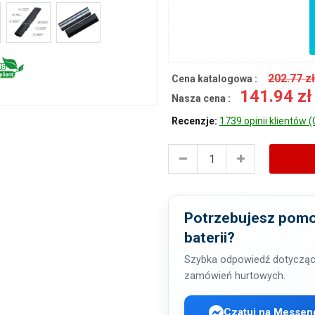
202.77 z
Cena katalogowa :
141.94 z
Nasza cena :
Recenzje:
1739 opinii klientów (
Potrzebujesz pomo
baterii?
Szybka odpowiedź dotycząc
zamówień hurtowych.
Czatuj na Messen