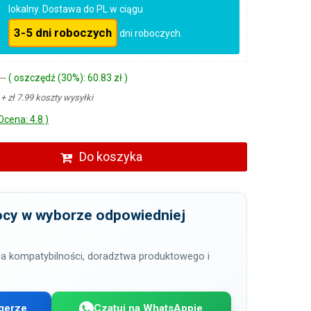
lokalny. Dostawa do PL w ciągu
3-5 dni roboczych
dni roboczych.
ł
- ( oszczędź (30%): 60.83 zł )
ł
+ zł 7.99 koszty wysyłki
Ocena: 4.8 )
Do koszyka
cy w wyborze odpowiedniej
a kompatybilności, doradztwa produktowego i
gerze
Czatuj na WhatsAppie