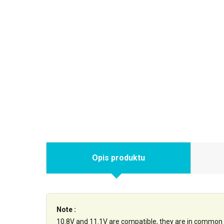
Opis produktu
Note :
10.8V and 11.1V are compatible, they are in common 