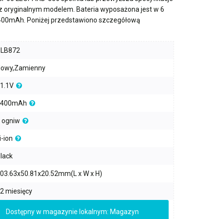
 z oryginalnym modelem. Bateria wyposażona jest w
6
400mAh
. Poniżej przedstawiono szczegółową
PLB872
owy,Zamienny
1.1V
4400mAh
 ogniw
i-ion
lack
03.63x50.81x20.52mm(L x W x H)
2 miesięcy
Dostępny w magazynie lokalnym: Magazyn