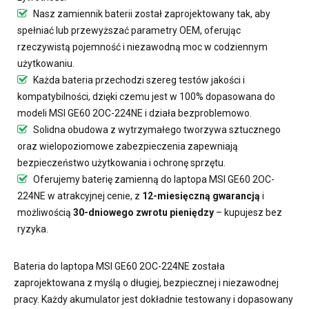
Nasz
zamiennik baterii
został zaprojektowany tak, aby
spełniać lub przewyższać parametry OEM, oferując
rzeczywistą pojemność i niezawodną moc w codziennym
użytkowaniu.
Każda bateria przechodzi szereg testów jakości i
kompatybilności, dzięki czemu jest w 100% dopasowana do
modeli MSI GE60 2OC-224NE i działa bezproblemowo.
Solidna obudowa z wytrzymałego tworzywa sztucznego
oraz wielopoziomowe zabezpieczenia zapewniają
bezpieczeństwo użytkowania i ochronę sprzętu.
Oferujemy
baterię zamienną do laptopa MSI GE60 2OC-
224NE
w atrakcyjnej cenie, z
12-miesięczną gwarancją
i
możliwością
30-dniowego zwrotu pieniędzy
– kupujesz bez
ryzyka.
Bateria do laptopa MSI GE60 2OC-224NE
została
zaprojektowana z myślą o długiej, bezpiecznej i niezawodnej
pracy. Każdy akumulator jest dokładnie testowany i dopasowany