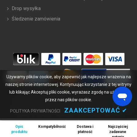
Drop wysyłka
Śledzenie zamówienia
Używamy plików cookie, aby zapewnić jak najlepsze wrażenia na
naszej stronie internetowej. Kontynuując korzystanie z tej witryny
lub klikając Akceptuj pliki cookie, wyrażasz zgodę na używanie
Copyright ©
2026
bateriabuy.pl
. Wszelkie prawa zastrzeżone.
przez nas plików cookie.
Wyznaczone znaki handlowe i marki są własnością ich właścicieli.
BateriaBuy.pl nie jest powiązany z żadnymi markami OEM. Wszystkie
ZAAKCEPTOWAĆ
✔
POLITYKA PRYWATNOŚCI
produkty na tej stronie są ogólnymi, nieoryginalnymi częściami
zamiennymi.
Opis
Kompatybilność
Dostawa i
Najczęściej
Wymienione nazwy marek i oznaczenia modeli mają jedynie na celu
produktu
płatność
zadawane
wykazanie zgodności tych produktów z różnymi urządzeniami.