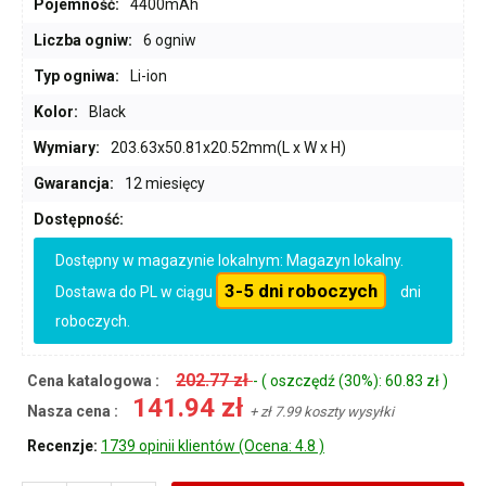
Pojemność:
4400mAh
Liczba ogniw:
6 ogniw
Typ ogniwa:
Li-ion
Kolor:
Black
Wymiary:
203.63x50.81x20.52mm(L x W x H)
Gwarancja:
12 miesięcy
Dostępność:
Dostępny w magazynie lokalnym: Magazyn lokalny.
3-5 dni roboczych
Dostawa do PL w ciągu
dni
roboczych.
202.77 zł
Cena katalogowa :
- ( oszczędź (30%): 60.83 zł )
141.94 zł
Nasza cena :
+ zł 7.99 koszty wysyłki
Recenzje:
1739 opinii klientów (Ocena: 4.8 )