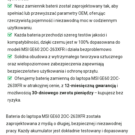
Nasz
zamiennik baterii
został zaprojektowany tak, aby
spełniać lub przewyższać parametry OEM, oferując
rzeczywistą pojemność i niezawodną moc w codziennym
użytkowaniu.
Każda bateria przechodzi szereg testów jakości i
kompatybilności, dzięki czemu jest w 100% dopasowana do
modeli MSI GE60 2OC-263XFR i działa bezproblemowo.
Solidna obudowa z wytrzymałego tworzywa sztucznego
oraz wielopoziomowe zabezpieczenia zapewniają
bezpieczeństwo użytkowania i ochronę sprzętu.
Oferujemy
baterię zamienną do laptopa MSI GE60 2OC-
263XFR
w atrakcyjnej cenie, z
12-miesięczną gwarancją
i
możliwością
30-dniowego zwrotu pieniędzy
– kupujesz bez
ryzyka.
Bateria do laptopa MSI GE60 2OC-263XFR
została
zaprojektowana z myślą o długiej, bezpiecznej i niezawodnej
pracy. Każdy akumulator jest dokładnie testowany i dopasowany