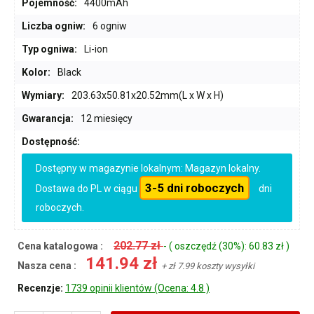
Pojemność:
4400mAh
Liczba ogniw:
6 ogniw
Typ ogniwa:
Li-ion
Kolor:
Black
Wymiary:
203.63x50.81x20.52mm(L x W x H)
Gwarancja:
12 miesięcy
Dostępność:
Dostępny w magazynie lokalnym: Magazyn lokalny.
3-5 dni roboczych
Dostawa do PL w ciągu
dni
roboczych.
202.77 zł
Cena katalogowa :
- ( oszczędź (30%): 60.83 zł )
141.94 zł
Nasza cena :
+ zł 7.99 koszty wysyłki
Recenzje:
1739 opinii klientów (Ocena: 4.8 )