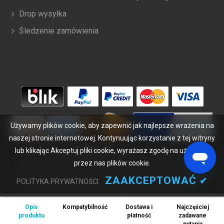
Drop wysyłka
Śledzenie zamówienia
Używamy plików cookie, aby zapewnić jak najlepsze wrażenia na
naszej stronie internetowej. Kontynuując korzystanie z tej witryny
lub klikając Akceptuj pliki cookie, wyrażasz zgodę na używanie
Copyright ©
2026
bateriabuy.pl
. Wszelkie prawa zastrzeżone.
przez nas plików cookie.
Wyznaczone znaki handlowe i marki są własnością ich właścicieli.
BateriaBuy.pl nie jest powiązany z żadnymi markami OEM. Wszystkie
ZAAKCEPTOWAĆ
✔
POLITYKA PRYWATNOŚCI
produkty na tej stronie są ogólnymi, nieoryginalnymi częściami
zamiennymi.
Opis
Kompatybilność
Dostawa i
Najczęściej
Wymienione nazwy marek i oznaczenia modeli mają jedynie na celu
produktu
płatność
zadawane
wykazanie zgodności tych produktów z różnymi urządzeniami.