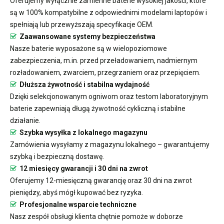
Oferujemy wyłącznie zamienne baterie wysokiej jakości, które
są w 100% kompatybilne z odpowiednimi modelami laptopów i
spełniają lub przewyższają specyfikacje OEM.
Zaawansowane systemy bezpieczeństwa
Nasze baterie wyposażone są w wielopoziomowe
zabezpieczenia, m.in. przed przeładowaniem, nadmiernym
rozładowaniem, zwarciem, przegrzaniem oraz przepięciem.
Dłuższa żywotność i stabilna wydajność
Dzięki selekcjonowanym ogniwom oraz testom laboratoryjnym
baterie zapewniają długą żywotność cykliczną i stabilne
działanie.
Szybka wysyłka z lokalnego magazynu
Zamówienia wysyłamy z magazynu lokalnego – gwarantujemy
szybką i bezpieczną dostawę.
12 miesięcy gwarancji i 30 dni na zwrot
Oferujemy 12-miesięczną gwarancję oraz 30 dni na zwrot
pieniędzy, abyś mógł kupować bez ryzyka.
Profesjonalne wsparcie techniczne
Nasz zespół obsługi klienta chętnie pomoże w doborze