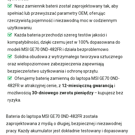
Nasz
zamiennik baterii
został zaprojektowany tak, aby
spełniać lub przewyższać parametry OEM, oferując
rzeczywistą pojemność i niezawodną moc w codziennym
użytkowaniu.
Każda bateria przechodzi szereg testów jakości i
kompatybilności, dzięki czemu jest w 100% dopasowana do
modeli MSI GE70 0ND-482FR i działa bezproblemowo.
Solidna obudowa z wytrzymałego tworzywa sztucznego
oraz wielopoziomowe zabezpieczenia zapewniają
bezpieczeństwo użytkowania i ochronę sprzętu.
Oferujemy
baterię zamienną do laptopa MSI GE70 0ND-
482FR
w atrakcyjnej cenie, z
12-miesięczną gwarancją
i
możliwością
30-dniowego zwrotu pieniędzy
– kupujesz bez
ryzyka.
Bateria do laptopa MSI GE70 0ND-482FR
została
zaprojektowana z myślą o długiej, bezpiecznej i niezawodnej
pracy. Każdy akumulator jest dokładnie testowany i dopasowany