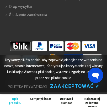
Drop wysyłka
Śledzenie zamówienia
Używamy plików cookie, aby zapewnić jak najlepsze wrażenia na
naszej stronie internetowej. Kontynuując korzystanie z tej witryny
lub klikając Akceptuj pliki cookie, wyrażasz zgodę na używanie
Copyright ©
2026
bateriabuy.pl
. Wszelkie prawa zastrzeżone.
przez nas plików cookie.
Wyznaczone znaki handlowe i marki są własnością ich właścicieli.
BateriaBuy.pl nie jest powiązany z żadnymi markami OEM. Wszystkie
ZAAKCEPTOWAĆ
✔
POLITYKA PRYWATNOŚCI
produkty na tej stronie są ogólnymi, nieoryginalnymi częściami
zamiennymi.
Opis
Kompatybilność
Dostawa i
Najczęściej
Wymienione nazwy marek i oznaczenia modeli mają jedynie na celu
produktu
płatność
zadawane
wykazanie zgodności tych produktów z różnymi urządzeniami.