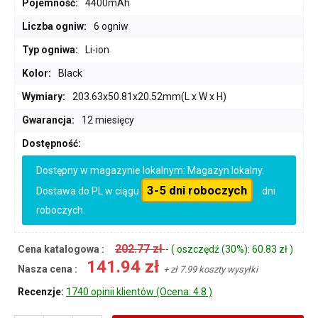
Pojemność:
4400mAh
Liczba ogniw:
6 ogniw
Typ ogniwa:
Li-ion
Kolor:
Black
Wymiary:
203.63x50.81x20.52mm(L x W x H)
Gwarancja:
12 miesięcy
Dostępność:
Dostępny w magazynie lokalnym: Magazyn lokalny.
3-5 dni roboczych
Dostawa do PL w ciągu
dni
roboczych.
202.77 zł
Cena katalogowa :
- ( oszczędź (30%): 60.83 zł )
141.94 zł
Nasza cena :
+ zł 7.99 koszty wysyłki
Recenzje:
1740 opinii klientów (Ocena: 4.8 )