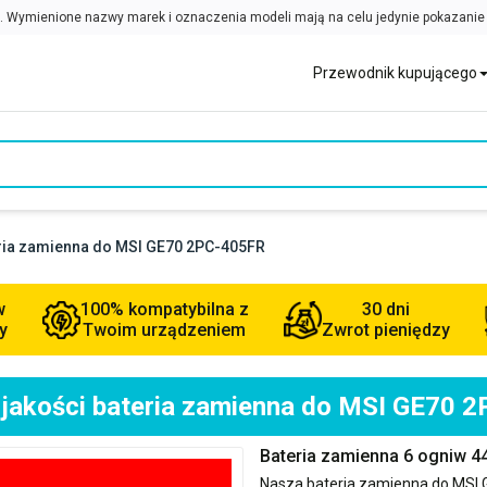
Przewodnik kupującego
eria zamienna do MSI GE70 2PC-405FR
w
100% kompatybilna z
30 dni
y
Twoim urządzeniem
Zwrot pieniędzy
 jakości bateria zamienna do MSI GE70 
Bateria zamienna 6 ogniw 
Nasza bateria zamienna do
MSI 