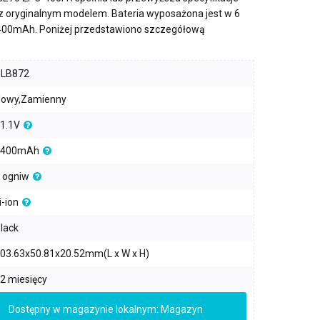
 z oryginalnym modelem. Bateria wyposażona jest w
6
400mAh
. Poniżej przedstawiono szczegółową
PLB872
owy,Zamienny
1.1V
4400mAh
 ogniw
i-ion
lack
03.63x50.81x20.52mm(L x W x H)
2 miesięcy
Dostępny w magazynie lokalnym: Magazyn