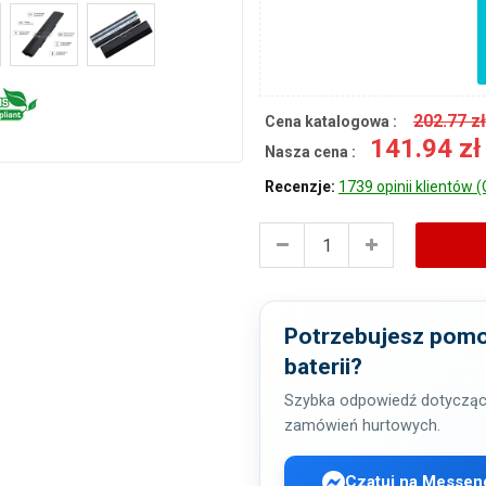
202.77 z
Cena katalogowa :
141.94 z
Nasza cena :
Recenzje:
1739 opinii klientów (
Potrzebujesz pomo
baterii?
Szybka odpowiedź dotycząc
zamówień hurtowych.
Czatuj na Messen