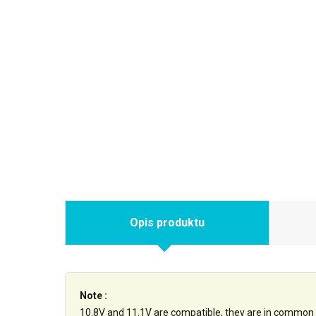
Opis produktu
Note :
10.8V and 11.1V are compatible, they are in common 