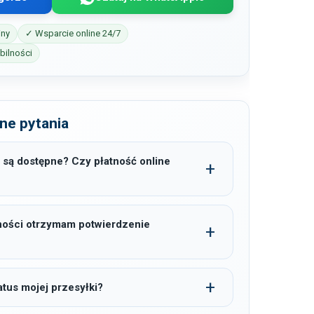
iny
✓ Wsparcie online 24/7
ilności
ne pytania
 są dostępne? Czy płatność online
ności otrzymam potwierdzenie
tus mojej przesyłki?