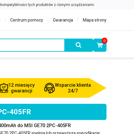
Centrum pomocy
Gwarancja
Mapa strony
0
12 miesięcy
Wsparcie klienta
gwarancji
24/7
2PC-405FR
4400mAh do MSI GE70 2PC-405FR
GE70 2PC-405FR
spełnia lub przewyższa specyfikacje