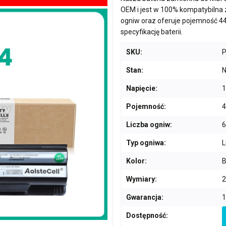
OEM i jest w 100% kompatybilna
ogniw
oraz oferuje pojemność
4
specyfikację baterii.
SKU:
Stan:
N
Napięcie:
1
Pojemność:
Liczba ogniw:
6
Typ ogniwa:
L
Kolor:
B
Wymiary:
2
Gwarancja:
1
Dostępność: