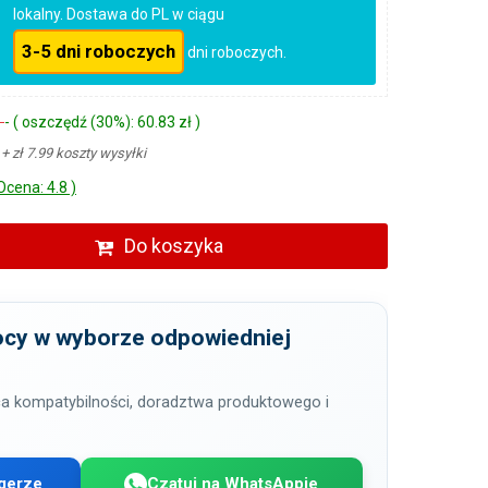
lokalny. Dostawa do PL w ciągu
3-5 dni roboczych
dni roboczych.
ł
- ( oszczędź (30%): 60.83 zł )
ł
+ zł 7.99 koszty wysyłki
Ocena: 4.8 )
Do koszyka
cy w wyborze odpowiedniej
a kompatybilności, doradztwa produktowego i
gerze
Czatuj na WhatsAppie