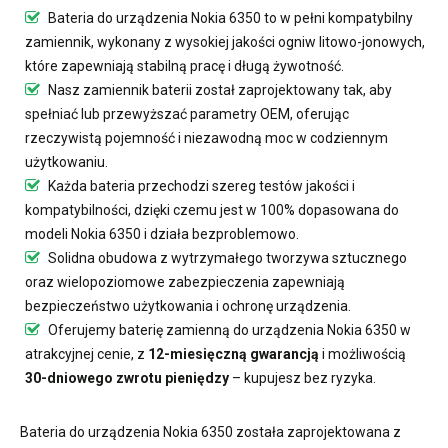
Bateria do urządzenia Nokia 6350
to w pełni kompatybilny
zamiennik, wykonany z wysokiej jakości ogniw litowo-jonowych,
które zapewniają stabilną pracę i długą żywotność.
Nasz
zamiennik baterii
został zaprojektowany tak, aby
spełniać lub przewyższać parametry OEM, oferując
rzeczywistą pojemność i niezawodną moc w codziennym
użytkowaniu.
Każda bateria przechodzi szereg testów jakości i
kompatybilności, dzięki czemu jest w 100% dopasowana do
modeli Nokia 6350 i działa bezproblemowo.
Solidna obudowa z wytrzymałego tworzywa sztucznego
oraz wielopoziomowe zabezpieczenia zapewniają
bezpieczeństwo użytkowania i ochronę urządzenia.
Oferujemy
baterię zamienną do urządzenia Nokia 6350
w
atrakcyjnej cenie, z
12-miesięczną gwarancją
i możliwością
30-dniowego zwrotu pieniędzy
– kupujesz bez ryzyka.
Bateria do urządzenia Nokia 6350
została zaprojektowana z