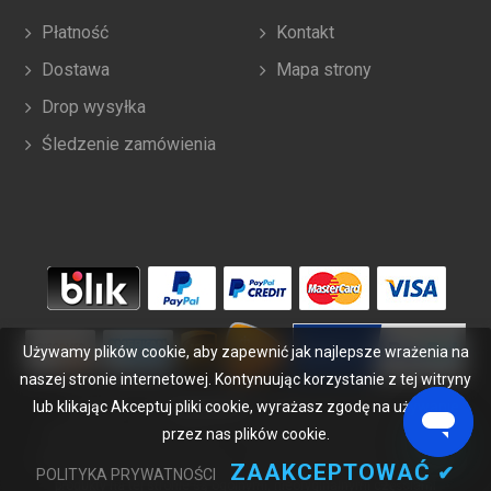
Płatność
Kontakt
Dostawa
Mapa strony
Drop wysyłka
Śledzenie zamówienia
Używamy plików cookie, aby zapewnić jak najlepsze wrażenia na
naszej stronie internetowej. Kontynuując korzystanie z tej witryny
lub klikając Akceptuj pliki cookie, wyrażasz zgodę na używanie
Copyright ©
2026
bateriabuy.pl
. Wszelkie prawa zastrzeżone.
Wyznaczone znaki handlowe i marki są własnością ich właścicieli.
przez nas plików cookie.
BateriaBuy.pl nie jest powiązany z żadnymi markami OEM. Wszystkie
ZAAKCEPTOWAĆ
✔
POLITYKA PRYWATNOŚCI
produkty na tej stronie są ogólnymi, nieoryginalnymi częściami