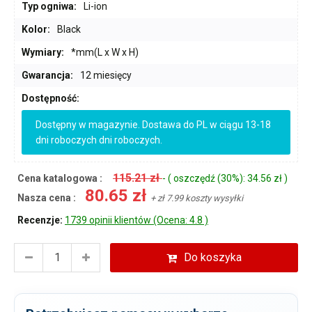
Typ ogniwa:
Li-ion
Kolor:
Black
Wymiary:
*mm(L x W x H)
Gwarancja:
12 miesięcy
Dostępność:
Dostępny w magazynie. Dostawa do PL w ciągu 13-18
dni roboczych dni roboczych.
115.21 zł
Cena katalogowa :
- ( oszczędź (30%): 34.56 zł )
80.65 zł
Nasza cena :
+ zł 7.99 koszty wysyłki
Recenzje:
1739 opinii klientów (Ocena: 4.8 )
Do koszyka