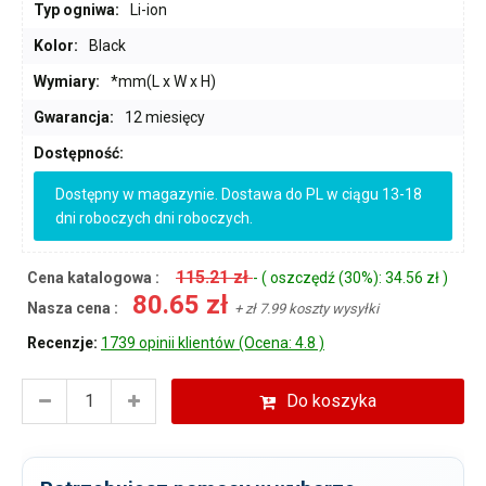
Typ ogniwa:
Li-ion
Kolor:
Black
Wymiary:
*mm(L x W x H)
Gwarancja:
12 miesięcy
Dostępność:
Dostępny w magazynie. Dostawa do PL w ciągu 13-18
dni roboczych dni roboczych.
115.21 zł
Cena katalogowa :
- ( oszczędź (30%): 34.56 zł )
80.65 zł
Nasza cena :
+ zł 7.99 koszty wysyłki
Recenzje:
1739 opinii klientów (Ocena: 4.8 )
Do koszyka