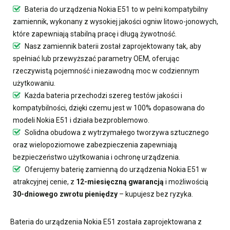
Bateria do urządzenia Nokia E51
to w pełni kompatybilny
zamiennik, wykonany z wysokiej jakości ogniw litowo-jonowych,
które zapewniają stabilną pracę i długą żywotność.
Nasz
zamiennik baterii
został zaprojektowany tak, aby
spełniać lub przewyższać parametry OEM, oferując
rzeczywistą pojemność i niezawodną moc w codziennym
użytkowaniu.
Każda bateria przechodzi szereg testów jakości i
kompatybilności, dzięki czemu jest w 100% dopasowana do
modeli Nokia E51 i działa bezproblemowo.
Solidna obudowa z wytrzymałego tworzywa sztucznego
oraz wielopoziomowe zabezpieczenia zapewniają
bezpieczeństwo użytkowania i ochronę urządzenia.
Oferujemy
baterię zamienną do urządzenia Nokia E51
w
atrakcyjnej cenie, z
12-miesięczną gwarancją
i możliwością
30-dniowego zwrotu pieniędzy
– kupujesz bez ryzyka.
Bateria do urządzenia Nokia E51
została zaprojektowana z