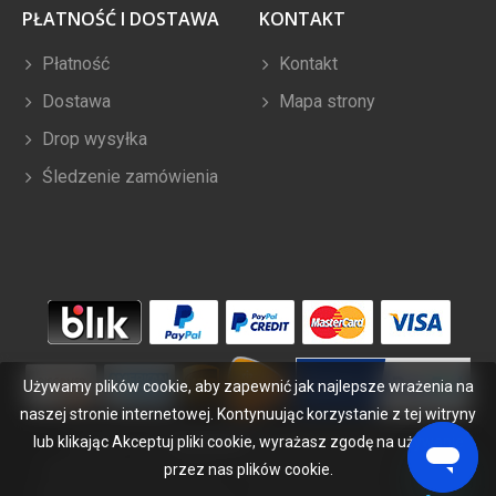
PŁATNOŚĆ I DOSTAWA
KONTAKT
Płatność
Kontakt
Dostawa
Mapa strony
Drop wysyłka
Śledzenie zamówienia
Używamy plików cookie, aby zapewnić jak najlepsze wrażenia na
naszej stronie internetowej. Kontynuując korzystanie z tej witryny
lub klikając Akceptuj pliki cookie, wyrażasz zgodę na używanie
Copyright ©
2026
bateriabuy.pl
. Wszelkie prawa zastrzeżone.
Wyznaczone znaki handlowe i marki są własnością ich właścicieli.
przez nas plików cookie.
BateriaBuy.pl nie jest powiązany z żadnymi markami OEM. Wszystkie