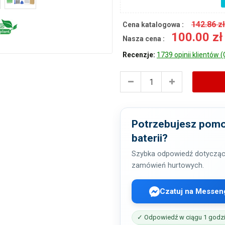
142.86 z
Cena katalogowa :
100.00 z
Nasza cena :
Recenzje:
1739 opinii klientów (
Potrzebujesz pomo
baterii?
Szybka odpowiedź dotycząc
zamówień hurtowych.
Czatuj na Messen
✓ Odpowiedź w ciągu 1 godz