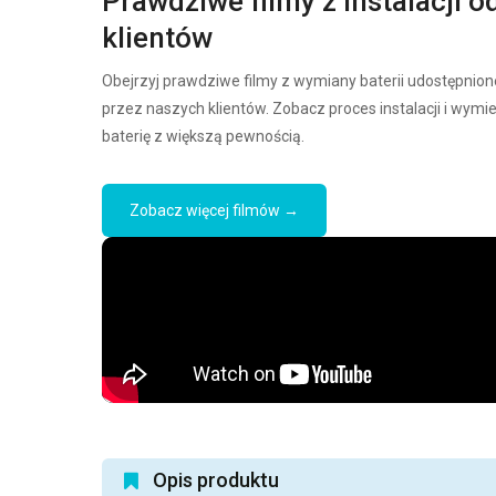
Prawdziwe filmy z instalacji o
klientów
Obejrzyj prawdziwe filmy z wymiany baterii udostępnion
przez naszych klientów. Zobacz proces instalacji i wymi
baterię z większą pewnością.
Zobacz więcej filmów →
Opis produktu