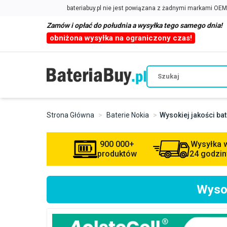
Zamów i opłać do południa a wysyłka tego samego dnia!
obniżona wysyłka na ograniczony czas!
Strona Główna
Baterie Nokia
Wysokiej jakości ba
900 000+
Wysyłka 
produktów
24 godzin
Wysok