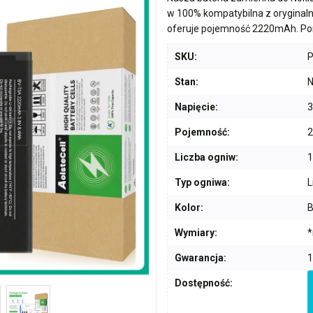
w 100% kompatybilna z oryginal
oferuje pojemność
2220mAh
. P
SKU:
Stan:
N
Napięcie:
3
Pojemność:
Liczba ogniw:
1
Typ ogniwa:
L
Kolor:
B
Wymiary:
*
Gwarancja:
1
Dostępność: