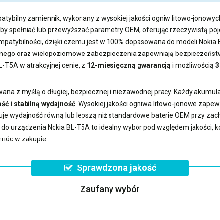
atybilny zamiennik, wykonany z wysokiej jakości ogniw litowo-jonowych
aby spełniać lub przewyższać parametry OEM, oferując rzeczywistą 
kompatybilności, dzięki czemu jest w 100% dopasowana do modeli Nokia
ego oraz wielopoziomowe zabezpieczenia zapewniają bezpieczeństwo
BL-T5A
w atrakcyjnej cenie, z
12-miesięczną gwarancją
i możliwością
3
ana z myślą o długiej, bezpiecznej i niezawodnej pracy. Każdy akumul
ść i stabilną wydajność
. Wysokiej jakości ogniwa litowo-jonowe zape
uje wydajność równą lub lepszą niż standardowe baterie OEM przy z
a do urządzenia Nokia BL-T5A
to idealny wybór pod względem jakości, kom
omóc w zakupie.
Sprawdzona jakość
Zaufany wybór