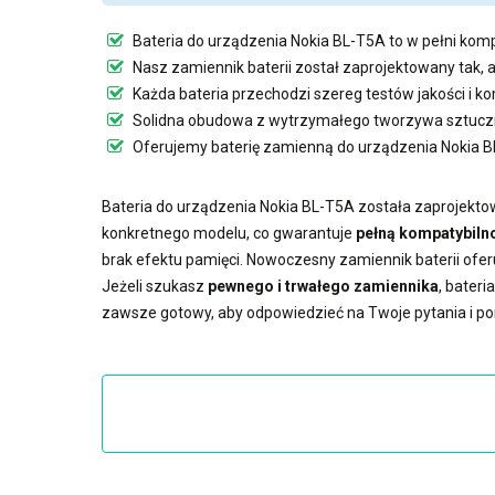
Bateria do urządzenia Nokia BL-T5A
to w pełni komp
Nasz
zamiennik baterii
został zaprojektowany tak, 
Każda bateria przechodzi szereg testów jakości i 
Solidna obudowa z wytrzymałego tworzywa sztuczn
Oferujemy
baterię zamienną do urządzenia Nokia 
Bateria do urządzenia Nokia BL-T5A
została zaprojektow
konkretnego modelu, co gwarantuje
pełną kompatybilno
brak efektu pamięci. Nowoczesny
zamiennik baterii
ofer
Jeżeli szukasz
pewnego i trwałego zamiennika
,
bateri
zawsze gotowy, aby odpowiedzieć na Twoje pytania i p