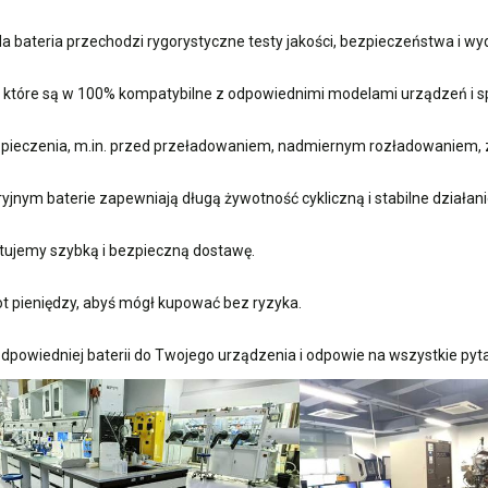
 bateria przechodzi rygorystyczne testy jakości, bezpieczeństwa i w
, które są w 100% kompatybilne z odpowiednimi modelami urządzeń i sp
ieczenia, m.in. przed przeładowaniem, nadmiernym rozładowaniem, 
nym baterie zapewniają długą żywotność cykliczną i stabilne działani
ujemy szybką i bezpieczną dostawę.
t pieniędzy, abyś mógł kupować bez ryzyka.
dpowiedniej baterii do Twojego urządzenia i odpowie na wszystkie pyta