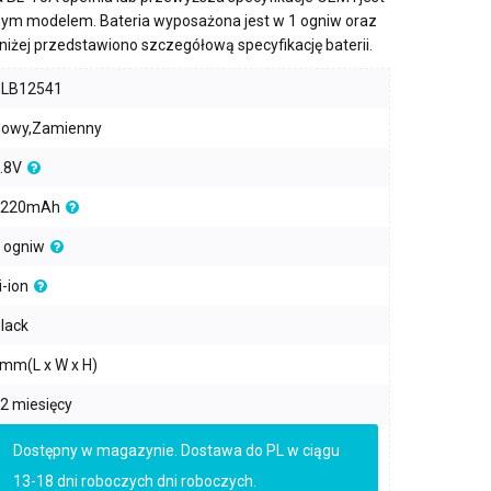
nym modelem. Bateria wyposażona jest w
1 ogniw
oraz
oniżej przedstawiono szczegółową specyfikację baterii.
PLB12541
owy,Zamienny
.8V
2220mAh
 ogniw
i-ion
lack
mm(L x W x H)
2 miesięcy
Dostępny w magazynie. Dostawa do PL w ciągu
13-18 dni roboczych dni roboczych.