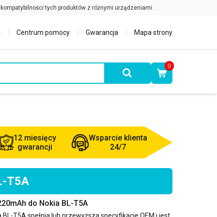
Centrum pomocy
Gwarancja
Mapa strony
0
12 miesięcy
Wsparcie klienta
gwarancji
24/7
BL-T5A
2220mAh do Nokia BL-T5A
a BL-T5A
spełnia lub przewyższa specyfikacje OEM i jest