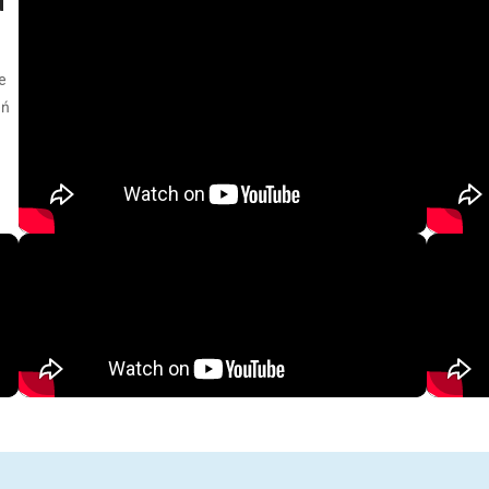
d
e
eń