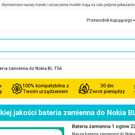
Przewodnik kupującego
teria zamienna do Nokia BL-T5A
w
100% kompatybilna z
30 dni
y
Twoim urządzeniem
Zwrot pieniędzy
iej jakości bateria zamienna do Nokia 
Bateria zamienna 1 ogniw 
Nasza bateria zamienna do
Noki