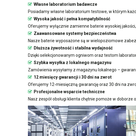
Własne laboratorium badawcze
Posiadamy własne laboratorium testowe, w którym każda
Wysoka jakość i pełna kompatybilność
Oferujemy wyłącznie zamienne baterie wysokiej jakości
Zaawansowane systemy bezpieczeństwa
Nasze baterie wyposażone są w wielopoziomowe zabezp
Dłuższa żywotność i stabilna wydajność
Dzięki selekcjonowanym ogniwom oraz testom laboratoryj
Szybka wysyłka z lokalnego magazynu
Zamówienia wysyłamy z magazynu lokalnego – gwarant
12 miesięcy gwarancji i 30 dni na zwrot
Oferujemy 12-miesięczną gwarancję oraz 30 dni na zwro
Profesjonalne wsparcie techniczne
Nasz zespół obsługi klienta chętnie pomoże w doborze o