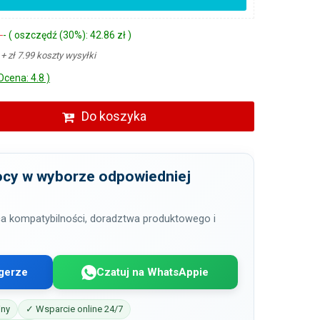
ł
- ( oszczędź (30%): 42.86 zł )
ł
+ zł 7.99 koszty wysyłki
Ocena: 4.8 )
Do koszyka
cy w wyborze odpowiedniej
a kompatybilności, doradztwa produktowego i
gerze
Czatuj na WhatsAppie
iny
✓ Wsparcie online 24/7