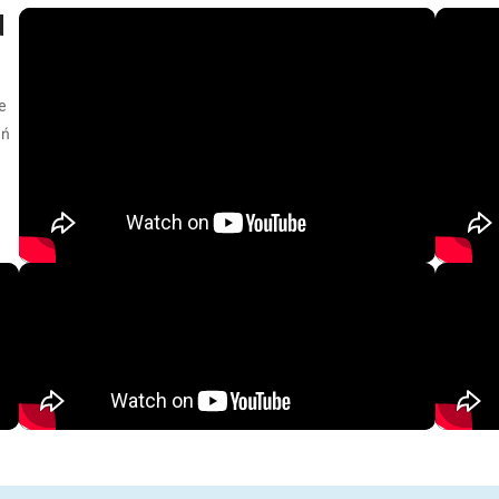
d
e
eń