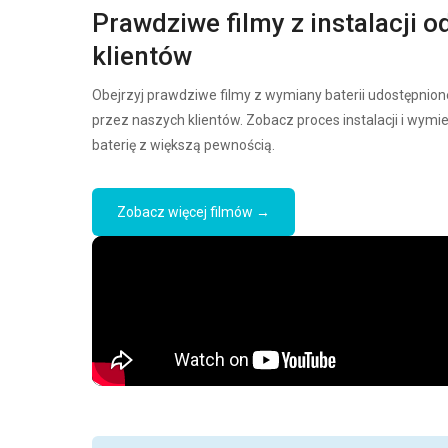
Prawdziwe filmy z instalacji o
klientów
Obejrzyj prawdziwe filmy z wymiany baterii udostępnion
przez naszych klientów. Zobacz proces instalacji i wymi
baterię z większą pewnością.
Zobacz więcej filmów →