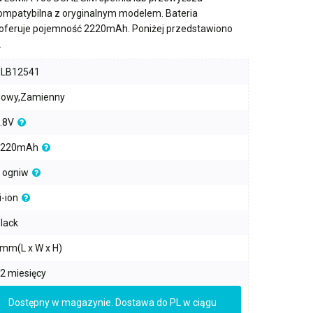
kompatybilna z oryginalnym modelem. Bateria
oferuje pojemność
2220mAh
. Poniżej przedstawiono
.
PLB12541
owy,Zamienny
.8V
2220mAh
 ogniw
i-ion
lack
mm(L x W x H)
2 miesięcy
Dostępny w magazynie. Dostawa do PL w ciągu