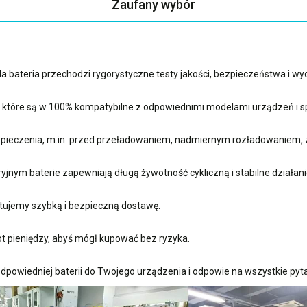
Zaufany wybór
 bateria przechodzi rygorystyczne testy jakości, bezpieczeństwa i w
, które są w 100% kompatybilne z odpowiednimi modelami urządzeń i sp
ieczenia, m.in. przed przeładowaniem, nadmiernym rozładowaniem, 
nym baterie zapewniają długą żywotność cykliczną i stabilne działani
ujemy szybką i bezpieczną dostawę.
t pieniędzy, abyś mógł kupować bez ryzyka.
dpowiedniej baterii do Twojego urządzenia i odpowie na wszystkie pyta