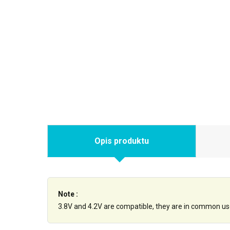
Opis produktu
Note :
3.8V and 4.2V are compatible, they are in common us