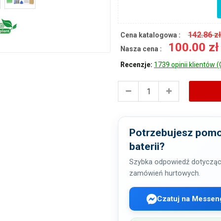
142.86 z
Cena katalogowa :
100.00 z
Nasza cena :
Recenzje:
1739 opinii klientów (
Potrzebujesz pomo
baterii?
Szybka odpowiedź dotycząc
zamówień hurtowych.
Czatuj na Messen