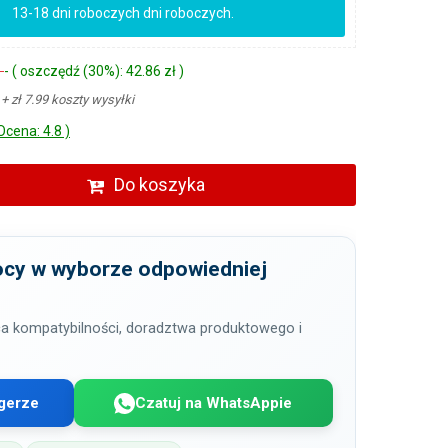
13-18 dni roboczych dni roboczych.
ł
- ( oszczędź (30%): 42.86 zł )
ł
+ zł 7.99 koszty wysyłki
Ocena: 4.8 )
Do koszyka
cy w wyborze odpowiedniej
a kompatybilności, doradztwa produktowego i
gerze
Czatuj na WhatsAppie