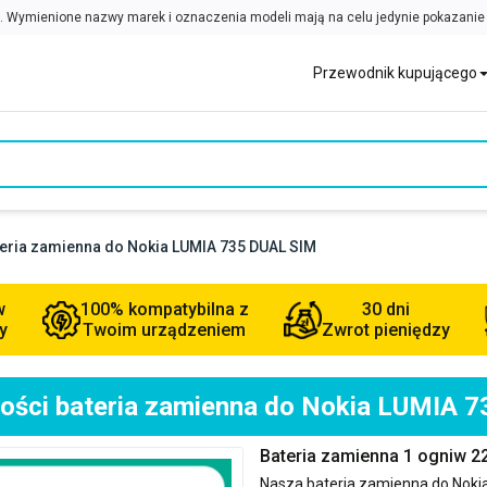
Przewodnik kupującego
teria zamienna do Nokia LUMIA 735 DUAL SIM
w
100% kompatybilna z
30 dni
y
Twoim urządzeniem
Zwrot pieniędzy
kości bateria zamienna do Nokia LUMIA 
Bateria zamienna 1 ogniw 
Nasza bateria zamienna do
Noki