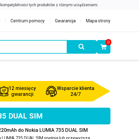
Centrum pomocy
Gwarancja
Mapa strony
0
12 miesięcy
Wsparcie klienta
gwarancji
24/7
735 DUAL SIM
2220mAh do Nokia LUMIA 735 DUAL SIM
a LUMIA 735 DUAL SIM
spełnia lub przewyższa