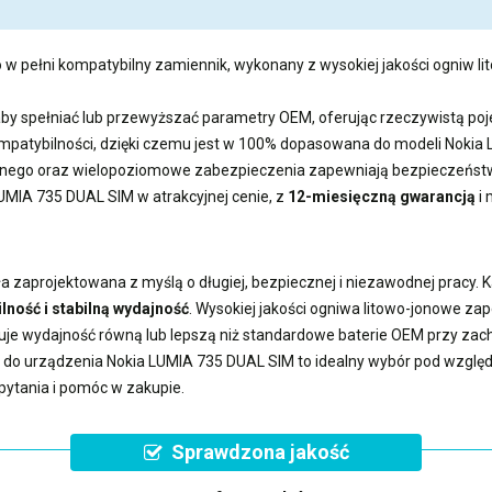
 w pełni kompatybilny zamiennik, wykonany z wysokiej jakości ogniw li
aby spełniać lub przewyższać parametry OEM, oferując rzeczywistą 
kompatybilności, dzięki czemu jest w 100% dopasowana do modeli Nokia
ego oraz wielopoziomowe zabezpieczenia zapewniają bezpieczeństwo
LUMIA 735 DUAL SIM
w atrakcyjnej cenie, z
12-miesięczną gwarancją
i 
a zaprojektowana z myślą o długiej, bezpiecznej i niezawodnej pracy.
lność i stabilną wydajność
. Wysokiej jakości ogniwa litowo-jonowe z
uje wydajność równą lub lepszą niż standardowe baterie OEM przy z
a do urządzenia Nokia LUMIA 735 DUAL SIM
to idealny wybór pod względ
pytania i pomóc w zakupie.
Sprawdzona jakość