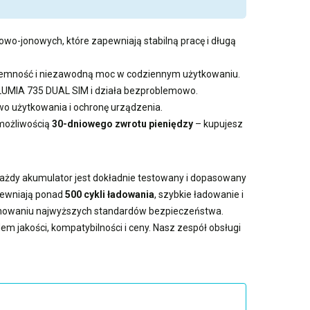
towo-jonowych, które zapewniają stabilną pracę i długą
pojemność i niezawodną moc w codziennym użytkowaniu.
 LUMIA 735 DUAL SIM i działa bezproblemowo.
 użytkowania i ochronę urządzenia.
możliwością
30-dniowego zwrotu pieniędzy
– kupujesz
 Każdy akumulator jest dokładnie testowany i dopasowany
apewniają ponad
500 cykli ładowania
, szybkie ładowanie i
achowaniu najwyższych standardów bezpieczeństwa.
em jakości, kompatybilności i ceny. Nasz zespół obsługi