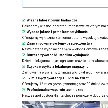
Własne laboratorium badawcze
Posiadamy własne laboratorium testowe, w którym każda
Wysoka jakość i pełna kompatybilność
Oferujemy wyłącznie zamienne baterie wysokiej jakości
Zaawansowane systemy bezpieczeństwa
Nasze baterie wyposażone są w wielopoziomowe zabezp
Dłuższa żywotność i stabilna wydajność
Dzięki selekcjonowanym ogniwom oraz testom laboratoryj
Szybka wysyłka z lokalnego magazynu
Zamówienia wysyłamy z magazynu lokalnego – gwarant
12 miesięcy gwarancji i 30 dni na zwrot
Oferujemy 12-miesięczną gwarancję oraz 30 dni na zwro
Profesjonalne wsparcie techniczne
Nasz zespół obsługi klienta chętnie pomoże w doborze o