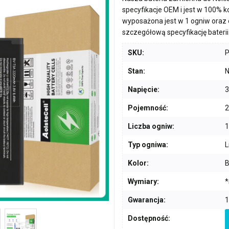
specyfikacje OEM i jest w 100% 
wyposażona jest w
1 ogniw
oraz 
szczegółową specyfikację baterii
SKU:
Stan:
N
Napięcie:
3
Pojemność:
Liczba ogniw:
1
Typ ogniwa:
L
Kolor:
B
Wymiary:
*
Gwarancja:
1
Dostępność: