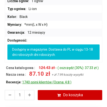
Liczba ogniw:
1 ogniw
Typ ogniwa:
Li-ion
Kolor:
Black
Wymiary:
*mm(L x W x H)
Gwarancja:
12 miesięcy
Dostępność:
Dostępny w magazynie. Dostawa do PL w ciągu 13-18
dni roboczych dni roboczych.
124.43 zł
Cena katalogowa :
- ( oszczędź (30%): 37.33 zł )
87.10 zł
Nasza cena :
+ zł 7.99 koszty wysyłki
Recenzje:
1740 opinii klientów (Ocena: 4.8 )
Do koszyka