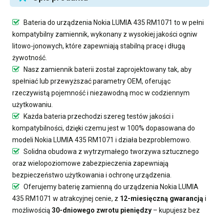
Bateria do urządzenia Nokia LUMIA 435 RM1071
to w pełni
kompatybilny zamiennik, wykonany z wysokiej jakości ogniw
litowo-jonowych, które zapewniają stabilną pracę i długą
żywotność.
Nasz
zamiennik baterii
został zaprojektowany tak, aby
spełniać lub przewyższać parametry OEM, oferując
rzeczywistą pojemność i niezawodną moc w codziennym
użytkowaniu.
Każda bateria przechodzi szereg testów jakości i
kompatybilności, dzięki czemu jest w 100% dopasowana do
modeli Nokia LUMIA 435 RM1071 i działa bezproblemowo.
Solidna obudowa z wytrzymałego tworzywa sztucznego
oraz wielopoziomowe zabezpieczenia zapewniają
bezpieczeństwo użytkowania i ochronę urządzenia.
Oferujemy
baterię zamienną do urządzenia Nokia LUMIA
435 RM1071
w atrakcyjnej cenie, z
12-miesięczną gwarancją
i
możliwością
30-dniowego zwrotu pieniędzy
– kupujesz bez