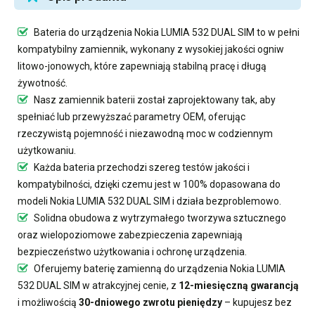
Bateria do urządzenia Nokia LUMIA 532 DUAL SIM
to w pełni
kompatybilny zamiennik, wykonany z wysokiej jakości ogniw
litowo-jonowych, które zapewniają stabilną pracę i długą
żywotność.
Nasz
zamiennik baterii
został zaprojektowany tak, aby
spełniać lub przewyższać parametry OEM, oferując
rzeczywistą pojemność i niezawodną moc w codziennym
użytkowaniu.
Każda bateria przechodzi szereg testów jakości i
kompatybilności, dzięki czemu jest w 100% dopasowana do
modeli Nokia LUMIA 532 DUAL SIM i działa bezproblemowo.
Solidna obudowa z wytrzymałego tworzywa sztucznego
oraz wielopoziomowe zabezpieczenia zapewniają
bezpieczeństwo użytkowania i ochronę urządzenia.
Oferujemy
baterię zamienną do urządzenia Nokia LUMIA
532 DUAL SIM
w atrakcyjnej cenie, z
12-miesięczną gwarancją
i możliwością
30-dniowego zwrotu pieniędzy
– kupujesz bez