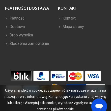
PŁATNOŚĆ I DOSTAWA
KONTAKT
Płatność
Kontakt
Dostawa
Mapa strony
Drop wysyłka
Śledzenie zamówienia
Używamy plików cookie, aby zapewnić jak najlepsze wrażenia na
naszej stronie internetowej. Kontynuując korzystanie z tej witryny
lub klikając Akceptuj pliki cookie, wyrażasz zgodę na używanie
Copyright ©
2026
bateriabuy.pl
. Wszelkie prawa zastrzeżone.
Wyznaczone znaki handlowe i marki są własnością ich właścicieli.
przez nas plików cookie.