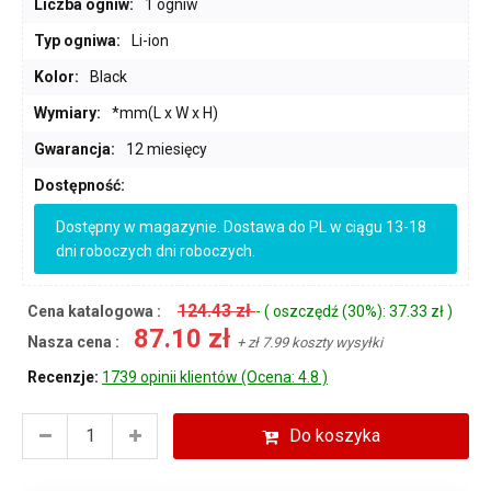
Liczba ogniw:
1 ogniw
Typ ogniwa:
Li-ion
Kolor:
Black
Wymiary:
*mm(L x W x H)
Gwarancja:
12 miesięcy
Dostępność:
Dostępny w magazynie. Dostawa do PL w ciągu 13-18
dni roboczych dni roboczych.
124.43 zł
Cena katalogowa :
- ( oszczędź (30%): 37.33 zł )
87.10 zł
Nasza cena :
+ zł 7.99 koszty wysyłki
Recenzje:
1739 opinii klientów (Ocena: 4.8 )
Do koszyka