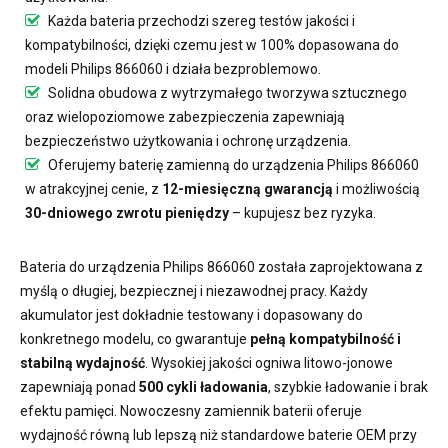
Każda bateria przechodzi szereg testów jakości i
kompatybilności, dzięki czemu jest w 100% dopasowana do
modeli Philips 866060 i działa bezproblemowo.
Solidna obudowa z wytrzymałego tworzywa sztucznego
oraz wielopoziomowe zabezpieczenia zapewniają
bezpieczeństwo użytkowania i ochronę urządzenia.
Oferujemy
baterię zamienną do urządzenia Philips 866060
w atrakcyjnej cenie, z
12-miesięczną gwarancją
i możliwością
30-dniowego zwrotu pieniędzy
– kupujesz bez ryzyka.
Bateria do urządzenia Philips 866060
została zaprojektowana z
myślą o długiej, bezpiecznej i niezawodnej pracy. Każdy
akumulator jest dokładnie testowany i dopasowany do
konkretnego modelu, co gwarantuje
pełną kompatybilność i
stabilną wydajność
. Wysokiej jakości ogniwa litowo-jonowe
zapewniają ponad
500 cykli ładowania
, szybkie ładowanie i brak
efektu pamięci. Nowoczesny
zamiennik baterii
oferuje
wydajność równą lub lepszą niż standardowe baterie OEM przy