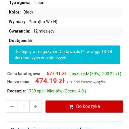
Typ ogniwa:
Li-ion
Kolor:
Black
Wymiary:
*mm(L x W x H)
Gwarancja:
12 miesięcy
Dostępność:
Dostępny w magazynie. Dostawa do PL w ciągu 13-18
dni roboczych dni roboczych.
677.41 zł
Cena katalogowa :
- ( oszczędź (30%): 203.22 zł )
474.19 zł
Nasza cena :
+ zł 7.99 koszty wysyłki
Recenzje:
1739 opinii klientów (Ocena: 4.8 )
Do koszyka